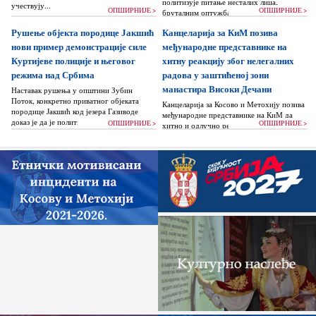
политизује питање несталих лица,
учествују...
ОПШИРНИЈЕ >
ОПШИРНИЈЕ >
бруталним оптужбама на рачун Београда
док читаву једну општину Зубин Поток
Рушење објекта породице Јакшић
Канцеларија за КиМ позива
жигоше...
нови пример демонстрације силе
међународне представнике на
Куртијеве полиције и његовог
хитну реакцију због нелегалних
режима над Србима
радова у заштићеној зони
манастира Високи Дечани
Наставак рушења у општини Зубин
Поток, конкретно приватног објеката
Канцеларија за Косово и Метохију позива
породице Јакшић код језера Газиводе
међународне представнике на КиМ да
доказ је да је политика Аљбина Куртија...
ОПШИРНИЈЕ >
ОПШИРНИЈЕ >
хитно и одлучно реагују и да без
одлагања зауставе поновно отпочињање
нелегалних грађевинских...