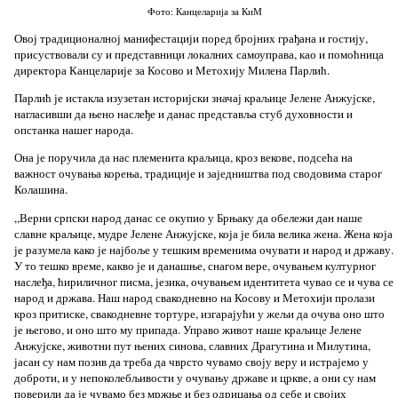
Фото: Канцеларија за КиМ
Овој традиционалној манифестацији поред бројних грађана и гостију,
присуствовали су и представници локалних самоуправа, као и помоћница
директора Канцеларије за Косово и Метохију Милена Парлић.
Парлић је истакла изузетан историјски значај краљице Јелене Анжујске,
нагласивши да њено наслеђе и данас представља стуб духовности и
опстанка нашег народа.
Она је поручила да нас племенита краљица, кроз векове, подсећа на
важност очувања корења, традиције и заједништва под сводовима старог
Колашина.
„Верни српски народ данас се окупио у Брњаку да обележи дан наше
славне краљице, мудре Јелене Анжујске, која је била велика жена. Жена која
је разумела како је најбоље у тешким временима очувати и народ и државу.
У то тешко време, какво је и данашње, снагом вере, очувањем културног
наслеђа, ћириличног писма, језика, очувањем идентитета чувао се и чува се
народ и држава. Наш народ свакодневно на Косову и Метохији пролази
кроз притиске, свакодневне тортуре, изгарајући у жељи да очува оно што
је његово, и оно што му припада. Управо живот наше краљице Јелене
Анжујске, животни пут њених синова, славних Драгутина и Милутина,
јасан су нам позив да треба да чврсто чувамо своју веру и истрајемо у
доброти, и у непоколебљивости у очувању државе и цркве, а они су нам
поверили да је чувамо без мржње и без одрицања од себе и својих