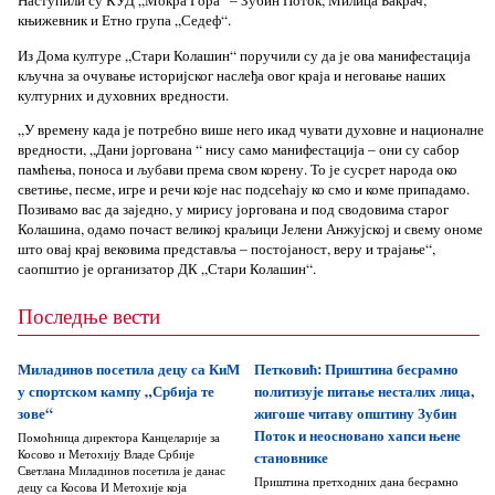
Наступили су КУД „Мокра Гора“ – Зубин Поток, Милица Бакрач,
књижевник и Етно група „Седеф“.
Из Дома културе „Стари Колашин“ поручили су да је ова манифестација
кључна за очување историјског наслеђа овог краја и неговање наших
културних и духовних вредности.
„У времену када је потребно више него икад чувати духовне и националне
вредности, „Дани јоргована “ нису само манифестација – они су сабор
памћења, поноса и љубави према свом корену. То је сусрет народа око
светиње, песме, игре и речи које нас подсећају ко смо и коме припадамо.
Позивамо вас да заједно, у мирису јоргована и под сводовима старог
Колашина, одамо почаст великој краљици Јелени Анжујској и свему ономе
што овај крај вековима представља – постојаност, веру и трајање“,
саопштио је организатор ДК „Стари Колашин“.
Последње вести
Миладинов посетила децу са КиМ
Петковић: Приштина бесрамно
у спортском кампу „Србија те
политизује питање несталих лица,
зове“
жигоше читаву општину Зубин
Поток и неосновано хапси њене
Помоћница директора Канцеларије за
Косово и Метохију Владе Србије
становнике
Светлана Миладинов посетила је данас
Приштина претходних дана бесрамно
децу са Косова И Метохије која