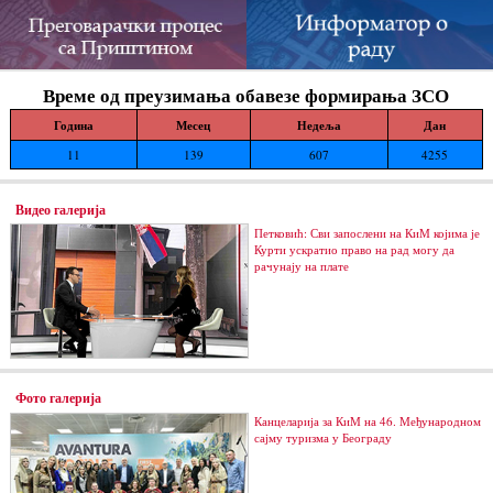
Време од преузимања обавезе формирања ЗСО
Година
Месец
Недеља
Дан
11
139
607
4255
Видео галерија
Петковић: Сви запослени на КиМ којима је
Курти ускратио право на рад могу да
рачунају на плате
Фото галерија
Канцеларија за КиМ на 46. Међународном
сајму туризма у Београду