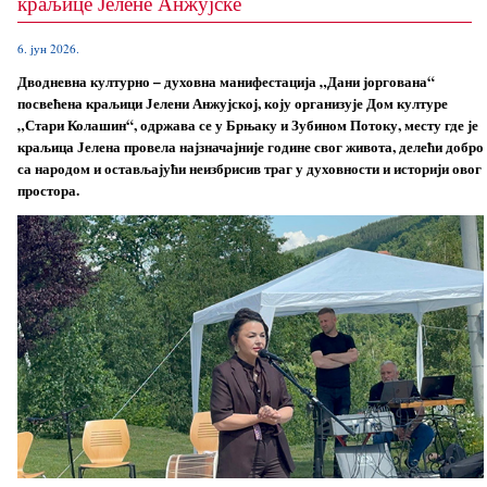
краљице Јелене Анжујске
6. јун 2026.
Дводневна културно – духовна манифестација „Дани јоргована“
посвећена краљици Јелени Анжујској, коју организује Дом културе
„Стари Колашин“, одржава се у Брњаку и Зубином Потоку, месту где је
краљица Јелена провела најзначајније године свог живота, делећи добро
са народом и остављајући неизбрисив траг у духовности и историји овог
простора.