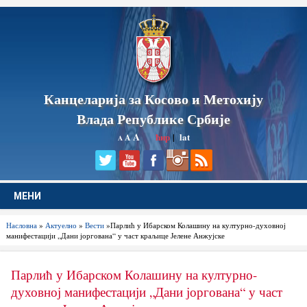
Канцеларија за Косово и Метохију
Влада Републике Србије
A
ћир
|
lat
A
A
МЕНИ
Насловна
»
Актуелно
»
Вести
»Парлић у Ибарском Колашину на културно-духовној
манифестацији „Дани јоргована“ у част краљице Јелене Анжујске
Парлић у Ибарском Колашину на културно-
духовној манифестацији „Дани јоргована“ у част