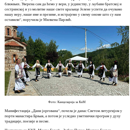
ближњих. Уверена сам да ћемо у вери, у јединству, у љубави братској и
сестринској и уз молитве наше свете краљице Јелене успети да очувамо
нашу веру, наше име и презиме, и истрајемо у свему ономе што су нам
оставили“, поручила је Милкена Парлић.
Фото: Канцеларија за КиМ
Манифестација „Дани јоргована“, почела је данас Светом литургијом у
порти манастира Брњак, а потом је уследио уметнички програм у духу
традиције, поезије и песме.