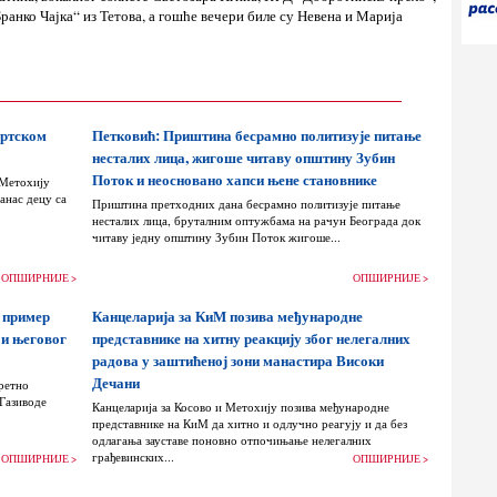
ранко Чајка“ из Тетова, а гошће вечери биле су Невена и Марија
ортском
Петковић: Приштина бесрамно политизује питање
несталих лица, жигоше читаву општину Зубин
Поток и неосновано хапси њене становнике
 Метохију
анас децу са
Приштина претходних дана бесрамно политизује питање
несталих лица, бруталним оптужбама на рачун Београда док
читаву једну општину Зубин Поток жигоше...
ОПШИРНИЈЕ >
ОПШИРНИЈЕ >
 пример
Канцеларија за КиМ позива међународне
 и његовог
представнике на хитну реакцију због нелегалних
радова у заштићеној зони манастира Високи
Дечани
ретно
 Газиводе
Канцеларија за Косово и Метохију позива међународне
представнике на КиМ да хитно и одлучно реагују и да без
одлагања зауставе поновно отпочињање нелегалних
грађевинских...
ОПШИРНИЈЕ >
ОПШИРНИЈЕ >