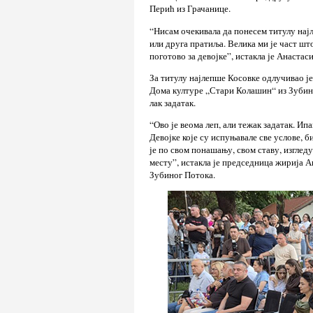
Перић из Грачанице.
“Нисам очекивала да понесем титулу најл
или друга пратиља. Велика ми је част шт
поготово за девојке”, истакла је Анастас
За титулу најлепше Косовке одлучивао 
Дома културе „Стари Колашин“ из Зубиног
лак задатак.
“Ово је веома леп, али тежак задатак. Ипа
Девојке које су испуњавале све услове, би
је по свом понашању, свом ставу, изгледу
месту”, истакла је председница жирија 
Зубиног Потока.