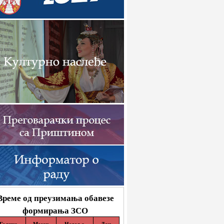
Време од преузимања обавезе
формирања ЗСО
Година
Месец
Недеља
Дан