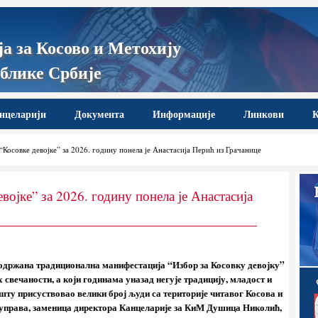
а за Косово и Метохију
блике Србије
нцеларији
Документа
Информације
Линкови
К
Косовке девојке” за 2026. годину понела је Анастасија Перић из Грачанице
војке” за 2026. годину понела је Анастасија
 одржана традиционална манифестација “Избор за Косовку девојку”
 свечаности, а који годинама уназад негује традицију, младост и
шту присуствовао велики број људи са територије читавог Косова и
оуправа, заменица директора Канцеларије за КиМ Душица Николић,