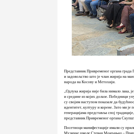
Представник Привременог органа града П
и задовољство што је члан жирија на ма
народа на Косову и Метохији.
„Одлука жирија није била нимало лака, ј
и средине из којих долазе. Победници упу
су својим наступом показале да будућнос
идентитет, културу и корене. Зато ми је 
генерацијама представља спој традиције,
представник Привременог органа Скупшт
Посетиоци манифестације имали су прил
Музичке школе Стеван Мокрањац – Пришт