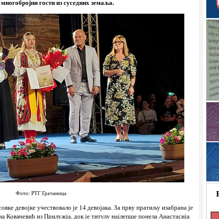
многобројни гости из суседних земаља.
Фото: РТГ Грачаница
овке девојке учествовало је 14 девојака. За прву пратиљу изабрана је
а Ковачевић из Прилужја, док је титулу најлепше понела Анастасија