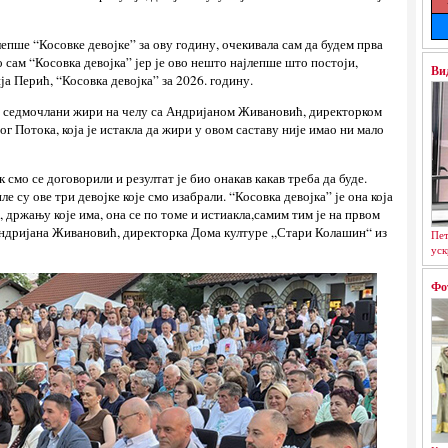
епше “Косовке девојке” за ову годину, очекивала сам да будем прва
о сам “Косовка девојка” јер је ово нешто најлепше што постоји,
Ви
ија Перић, “Косовка девојка” за 2026. годину.
је седмочлани жири на челу са Андријаном Живановић, директорком
 Потока, која је истакла да жири у овом саставу није имао ни мало
к смо се договорили и резултат је био онакав какав треба да буде.
ле су ове три девојке које смо изабрали. “Косовка девојка” је она која
, држању које има, она се по томе и истиакла,самим тим је на првом
Андријана Живановић, директорка Дома културе „Стари Колашин“ из
Пет
уск
Фо