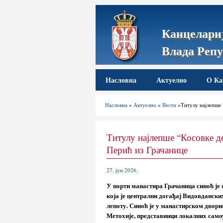
Канцелариј
Влада Репу
Насловна
Актуелно
О Ка
Насловна
»
Актуелно
»
Вести
»Титулу најлепше “
Титулу најлепше “Косовке де
Перић из Грачанице
27. јун 2026.
У порти манастира Грачаница синоћ је
која је централни догађај Видовданских
лепоту. Синоћ је у манастирском двори
Метохије, представници локалних сам