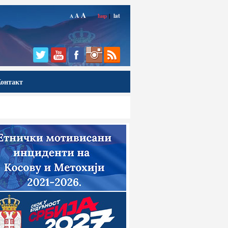
A
A
ћир
|
lat
A
онтакт