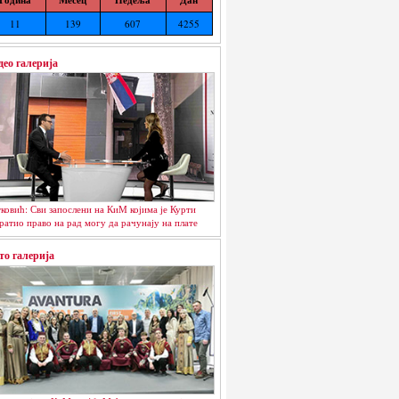
11
139
607
4255
део галерија
ковић: Сви запослени на КиМ којима је Курти
ратио право на рад могу да рачунају на плате
то галерија