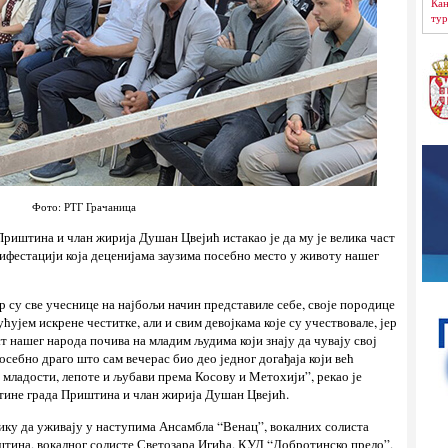
Кан
тур
Фото: РТГ Грачаница
риштина и члан жирија Душан Цвејић истакао је да му је велика част
нифестацији која деценијама заузима посебно место у животу нашег
ер су све учеснице на најбољи начин представиле себе, своје породице
ћујем искрене честитке, али и свим девојкама које су учествовале, јер
т нашег народа почива на младим људима који знају да чувају свој
посебно драго што сам вечерас био део једног догађаја који већ
 младости, лепоте и љубави према Косову и Метохији”, рекао је
ине града Приштина и члан жирија Душан Цвејић.
ику да уживају у наступима Ансамбла “Венац”, вокалних солиста
ина, вокалног солисте Светозара Игића, КУД “Добротинско прело”,