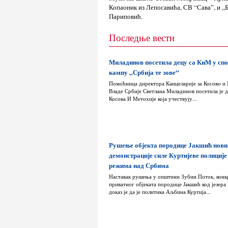
Копаоник из Лепосавића, СВ “Сава”, и „Б
Париповић.
Последње вести
Миладинов посетила децу са КиМ у сп
кампу „Србија те зове“
Помоћница директора Канцеларије за Косово и
Владе Србије Светлана Миладинов посетила је д
Косова И Метохије која учествују...
Рушење објекта породице Јакшић нови
демонстрације силе Куртијеве полиције
режима над Србима
Наставак рушења у општини Зубин Поток, конк
приватног објеката породице Јакшић код језера
доказ је да је политика Аљбина Куртија...