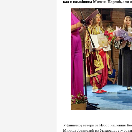
као и помоћница Милена Парлић, али и 
У финалној вечери за Избор најлепше Кос
Милица Јовановић из Угљара, другу Јован