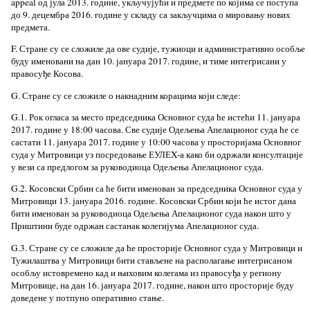
appeal од јула 2013. године, укључујући и предмете по којима се поступа
до 9. децембра 2016. године у складу са закључцима о мировању нових
предмета.
F. Стране су се сложиле да ове судије, тужиоци и административно особље
буду именовани на дан 10. јануара 2017. године, и тиме интегрисани у
правосуђе Косова.
G. Стране су се сложиле о накнадним корацима који следе:
G.1. Рок огласа за место председника Основног суда ће истећи 11. јануара
2017. године у 18:00 часова. Све судије Одељења Апелационог суда ће се
састати 11. јануара 2017. године у 10:00 часова у просторијама Основног
суда у Митровици уз посредовање ЕУЛЕX-а како би одржали консултације
у вези са предлогом за руководиоца Одељења Апелационог суда.
G.2. Косовски Србин са ће бити именован за председника Основног суда у
Митровици 13. јануара 2016. године. Косовски Србин који ће истог дана
бити именован за руководиоца Одељења Апелационог суда након што у
Приштини буде одржан састанак колегијума Апелационог суда.
G.3. Стране су се сложиле да ће просторије Основног суда у Митровици и
Тужилаштва у Митровици бити стављене на располагање интегрисаном
особљу истовремено кад и њиховим колегама из правосуђа у региону
Митровице, на дан 16. јануара 2017. године, након што просторије буду
доведене у потпуно оперативно стање.