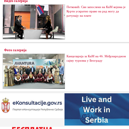
Видео галерија
Петковић: Сви запослени на КиМ којима је
Курти ускратио право на рад могу да
рачунају на плате
Фото галерија
Канцеларија за КиМ на 46. Међународном
сајму туризма у Београду