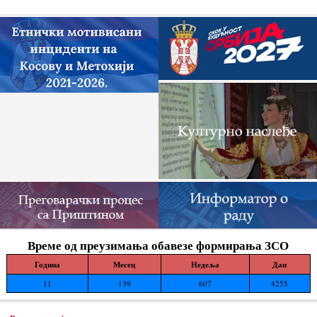
Време од преузимања обавезе формирања ЗСО
Година
Месец
Недеља
Дан
11
139
607
4255