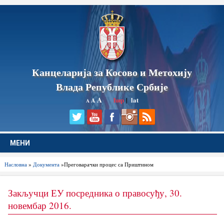
Канцеларија за Косово и Метохију
Влада Републике Србије
A
ћир
|
lat
A
A
МЕНИ
Насловна
»
Документа
»Преговарачки процес са Приштином
Закључци ЕУ посредника о правосуђу, 30.
новембар 2016.