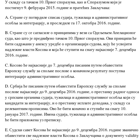
У складу са тачком 10. Првог споразума, као и Споразумом који је
постигнут 9. фебруара 2015. године и пратећих Закључака:
A. Стране су потврдиле списак судија, тужилаца и административног
особља за интеграцију, и проследиле га 17. октобра 2016. године.
B. Стране су се сагласиле о принципима у вези са Одељењем Апелационог
суда, као што је предвиђено тачком 10. Првог споразума. Ови принципи ће
бити садржани у анексу уредбе о организацији судова, коју ће усвојити
надлежне власти Косова и која ће ступити на снагу најкасније 7. децембра
2016. године.
C. Косово ће најкасније до 7. децембра писаним путем обавестити
Европску службу за спољне послове о коначном резултату поступка
интеграције административног особља.
D. Србија ће писаним путем обавестити Европску службу за спољне
послове најкасније до 9. децембра 2016. године, о престанку радног односа
у српским органима судија, тужилаца и административног особља који су
кандидати за интеграцију, и о престанку исплате доходака, у складу са
релевантним прописима. Ово ће бити коначно и ступиће на снагу 10.
јануара 2017. године. Имена судија, тужилаца и административног особља
ће бити приложена уз преписку.
E. Судски савет Косова ће најкасније до 9. децембра 2016. године званично
обавестити све надлежне власти Косова о Закључцима о документу validity