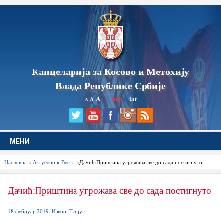
Канцеларија за Косово и Метохију
Влада Републике Србије
A
ћир
|
lat
A
A
МЕНИ
Насловна
»
Актуелно
»
Вести
»Дачић:Приштина угрожава све до сада постигнуто
Дачић:Приштина угрожава све до сада постигнуто
18.фебруар 2019. Извор: Танјуг