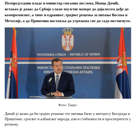
Потпредседник владе и министар спољних послова, Ивица Дачић,
истакао је данас да Србија улаже изузетне напоре да дијалогом дође до
компромисног, а тиме и одрживог, трајног решења за питање Косова и
Метохије, а да Приштина наставља да угрожава све до сада постигнуто.
Фото: Танјуг
Дачић је казао да би трајно решење тог питања било у интересу Београда и
Приштине, српског и албанског народа, али и стабилности и просперитета у
региону.