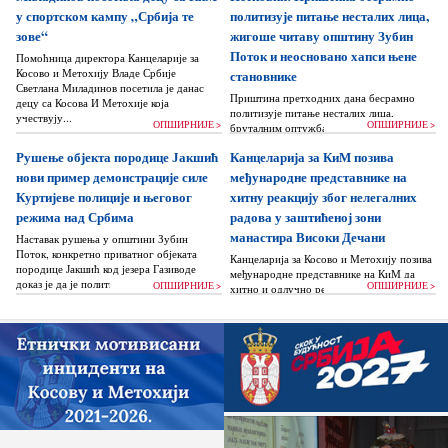
у спортском кампу „Србија те
политизује питање несталих лица,
зове“
жигоше читаву општину Зубин
Поток и неосновано хапси њене
Помоћница директора Канцеларије за
Косово и Метохију Владе Србије
становнике
Светлана Миладинов посетила је данас
Приштина претходних дана бесрамно
децу са Косова И Метохије која
политизује питање несталих лица,
учествују...
ОПШИРНИЈЕ >
ОПШИРНИЈЕ >
бруталним оптужбама на рачун Београда
док читаву једну општину Зубин Поток
Рушење објекта породице Јакшић
Канцеларија за КиМ позива
жигоше...
нови пример демонстрације силе
међународне представнике на
Куртијеве полиције и његовог
хитну реакцију због нелегалних
режима над Србима
радова у заштићеној зони
манастира Високи Дечани
Наставак рушења у општини Зубин
Поток, конкретно приватног објеката
Канцеларија за Косово и Метохију позива
породице Јакшић код језера Газиводе
међународне представнике на КиМ да
доказ је да је политика Аљбина Куртија...
ОПШИРНИЈЕ >
ОПШИРНИЈЕ >
хитно и одлучно реагују и да без
одлагања зауставе поновно отпочињање
нелегалних грађевинских...