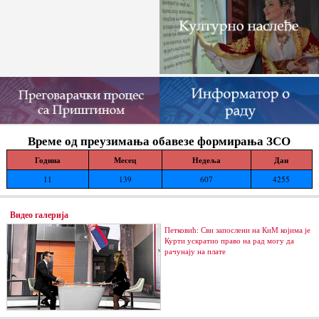
Време од преузимања обавезе формирања ЗСО
Година
Месец
Недеља
Дан
11
139
607
4255
Видео галерија
Петковић: Сви запослени на КиМ којима је
Курти ускратио право на рад могу да
рачунају на плате