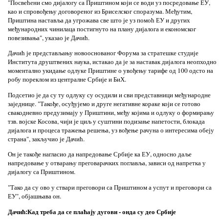
"Посвећени смо дијалогу са Приштином који се води уз посредовање ЕУ,
као и спровођењу договореног из Бриселског споразума. Међутим,
Приштина наставља да угрожава све што је уз помоћ ЕУ и других
међународних чинилаца постигнуто на плану дијалога и економског
повезивања", указао је Дачић.
Дачић је представљању новооснованог Форума за стратешке студије
Института друштвених наука, истакао да је за наставак дијалога неопходно
моментално укидање одлуке Приштине о увођењу тарифе од 100 одсто на
робу пореклом из централне Србије и БиХ.
Подсетио је да су ту одлуку су осудили и сви представници међународне
заједнице. "Такође, осуђујемо и друге негативне кораке који се готово
свакодневно предузимају у Приштини, међу којима и одлуку о формирању
тзв. војске Косова, чији је циљ у суштини подизање напетости, блокада
дијалога и процеса тражења решења, уз вођење рачуна о интересима обеју
страна", закључио је Дачић.
Он је такође нагласио да напредовање Србије ка ЕУ, односно даље
напредовање у отварању преговарачких поглавља, зависи од напретка у
дијалогу са Приштином.
"Тако да су ово у ствари преговори са Приштином а успут и преговори са
ЕУ", објашњава он.
Дачић:Кад треба да се плаћају дугови - онда су део Србије