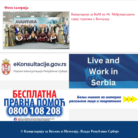
Фото галерија
Канцеларија за КиМ на 46. Међународном
сајму туризма у Београду
© Канцеларија за Косово и Метохију, Влада Републике Србије