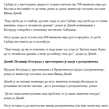
Србија је у претходних двадесет година платила око 700 милиона евра дуг
Косова и наставиће то да чини, рекао је данас министар спољних послова
Ивица Дачић.
“Кад треба да се плаћају дугови, онда су део Србије, кад треба да се отима
имовина, онда су независна држава”, рекао је Дачић новинарима у
Београду говорећи о понашању косовских Албанаца.
Он је додао да је остало још 200 милиона евра дуга и кредита, те да ће
Србија наставити да га исплаћује.
“Они чекају да ми то платимо, и онда кажу од сутра је Трепча наша. Кажу
да су независна држава, а неце да плаћају свој дуг”, додао је Дачић.
Дачић: Позиција Београда у преговорима је идеја о разграничењу
Предлог Београда у преговорима са Приштином је идеја о разграничењу,
рекао је министар спољних послова Ивица Дачић.
Дачић је на питање новинара да ли је званична позиција Београда за
решавање косовског питања - да се разговара о разграничењу, рекао:
"Да на такав начин решимо наш проблем, то је наша званична понуда",
рекао је Дачић.
Он је истакао и да евентуална линија разграничења још није написана, нити