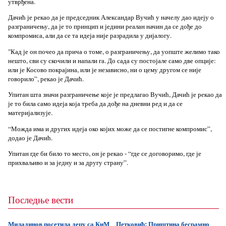
утврђена.
Дачић је рекао да је председник Александар Вучић у начелу дао идеју о
разграничењу, да је то принцип и једини реалан начин да се дође до
компромиса, али да се та идеја није разрадила у дијалогу.
"Кад је он почео да прича о томе, о разграничењу, да уопште желимо тако
нешто, сви су скочили и напали га. До сада су постојале само две опције:
или је Косово покрајина, или је независно, ни о цему другом се није
говорило”, рекао је Дачић.
Упитан шта значи разграничење које је предлагао Вучић, Дачић је рекао да
је то била само идеја која треба да дође на дневни ред и да се
материјализује.
“Можда има и других идеја око којих може да се постигне компромис”,
додао је Дачић.
Упитан где би било то место, он је рекао - “где се договоримо, где је
прихваљиво и за једну и за другу страну”.
Последње вести
Миладинов посетила децу са КиМ
Петковић: Приштина бесрамно