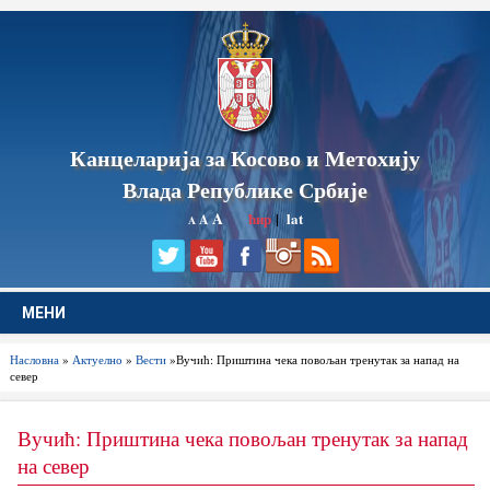
Канцеларија за Косово и Метохију
Влада Републике Србије
A
ћир
|
lat
A
A
МЕНИ
Насловна
»
Актуелно
»
Вести
»Вучић: Приштина чека повољан тренутак за напад на
север
Вучић: Приштина чека повољан тренутак за напад
на север