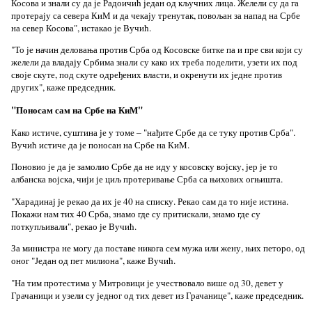
Косова и знали су да је Радоичић један од кључних лица. Желели су да га
протерају са севера КиМ и да чекају тренутак, повољан за напад на Србе
на север Косова", истакао је Вучић.
"То је начин деловања против Срба од Косовске битке па и пре сви који су
желели да владају Србима знали су како их треба поделити, узети их под
своје скуте, под скуте одређених власти, и окренути их једне против
других", каже председник.
"Поносам сам на Србе на КиМ"
Како истиче, суштина је у томе – "нађите Србе да се туку против Срба".
Вучић истиче да је поносан на Србе на КиМ.
Поновио је да је замолио Србе да не иду у косовску војску, јер је то
албанска војска, чији је циљ протеривање Срба са њихових огњишта.
"Харадинај је рекао да их је 40 на списку. Рекао сам да то није истина.
Покажи нам тих 40 Срба, знамо где су притискали, знамо где су
поткупљивали", рекао је Вучић.
За министра не могу да поставе никога сем мужа или жену, њих петоро, од
оног "Један од пет милиона", каже Вучић.
"На тим протестима у Митровици је учествовало више од 30, девет у
Грачаници и узели су једног од тих девет из Грачанице", каже председник.