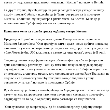
време су подржавали целовитост независног Косова", истакао је Вучић.
Са друге стране, Вучић указује на још један детаљ који указује на ширу
акцију против Србије, и подсећа да је Тачи јуче рекао да је протерао
Милана Радоичића, функционера Српске листе, са Косова. Каже да је
задовољан што Србија није насела на провокације.
Приштина жели да ослаби српску одбрану севера Косова
Председник Вучић истиче да нема црвене Интерполове потернице за
Миланом Радоичићем. "Они трагају за њим и даље нисмо добили ништа од
њих што би указало на који начин је то учествовао, јер је немогуће да је он
убио. Човек је био 500 километара далеко од лица места", рекао је Вучић.
"Један од челних људи једне западне обавештајне службе ми је пре три
дана саопштио у разговору – они су паметни, покушали су да креирају
случај, искористили су ваше политичке противнике у Србији, искористили
су комплетну агентурну мрежу, зато сте имали све оне од Раде Трајковић па
надаље и са пуном сигурношћу говорили како је Радоичић убица –
отворено су лагали", истакао је председник Србије.
Вучић каже да је Тачи у свом обраћању са Харадинајем из Тиране желео да
каже – ми смо га протерали иако неки други нису хтели да га протерају,
алудирајући на то да је Харадинај имао разговоре са Радоичићем.
"Они су желели да га протерају, да би ослабили српску одбрану севера