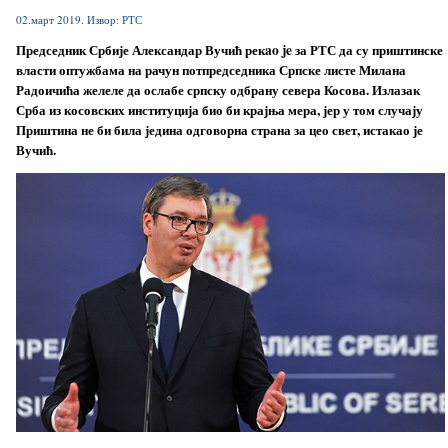
02.март 2019. Извор: РТС
Председник Србије Александар Вучић рекao je за РТС да су приштинске
власти оптужбама на рачун потпредседника Српске листе Милана
Радоичића желеле да ослабе српску одбрану севера Косова. Излазак
Срба из косовских институција био би крајња мера, јер у том случају
Приштина не би била једина одговорна страна за цео свет, истакао је
Вучић.