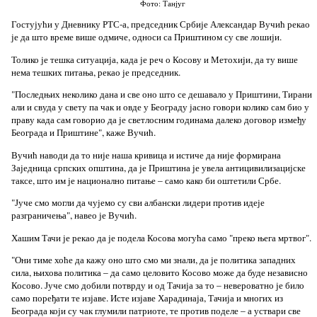
Фото: Танјуг
Гостујући у Дневнику РТС-а, председник Србије Александар Вучић рекао
је да што време више одмиче, односи са Приштином су све лошији.
Толико је тешка ситуација, када је реч о Косову и Метохији, да ту више
нема тешких питања, рекао је председник.
"Последњих неколико дана и све оно што се дешавало у Приштини, Тирани
али и свуда у свету па чак и овде у Београду јасно говори колико сам био у
праву када сам говорио да је светлосним годинама далеко договор између
Београда и Приштине", каже Вучић.
Вучић наводи да то није наша кривица и истиче да није формирана
Заједница српских општина, да је Приштина је увела антицивилизацијске
таксе, што им је национално питање – само како би оштетили Србе.
"Јуче смо могли да чујемо су сви албански лидери против идеје
разграничења", навео је Вучић.
Хашим Тачи је рекао да је подела Косова могућа само "преко њега мртвог".
"Они тиме хоће да кажу оно што смо ми знали, да је политика западних
сила, њихова политика – да само целовито Косово може да буде независно
Косово. Јуче смо добили потврду и од Тачија за то – невероватно је било
само поређати те изјаве. Исте изјаве Харадинаја, Тачија и многих из
Београда који су чак глумили патриоте, те против поделе – а уствари све