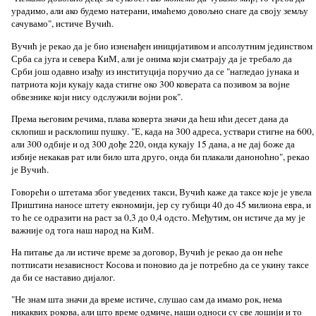
урадимо, али ако будемо натерани, имаћемо довољно снаге да своју земљу
сачувамо", истиче Вучић.
Вучић је рекао да је био изненађен иницијативом и апсолутним јединством
Срба са југа и севера КиМ, али је онима који сматрају да је требало да
Срби још одавно изађу из институција поручио да се "нагледао јунака и
патриота који кукају када стигне око 300 коверата са позивом за војне
обвезнике који нису одслужили војни рок".
Према његовим речима, плава коверта значи да ћеш ићи десет дана да
склопиш и расклопиш пушку. "Е, када на 300 адреса, уствари стигне на 600,
али 300 одбије и од 300 дође 220, онда кукају 15 дана, а не дај боже да
избије некакав рат или било шта друго, онда би плакали даноноћно", рекао
је Вучић.
Говорећи о штетама због уведених такси, Вучић каже да тaксе које је увела
Приштина наносе штету економији, јер су губици 40 до 45 милиона евра, и
то ће се одразити на раст за 0,3 до 0,4 одсто. Међутим, он истиче да му је
важније од тога наш народ на КиМ.
На питање да ли истиче време за договор, Вучић је рекао да он неће
потписати независност Косова и поновио да је потребно да се укину таксе
да би се наставио дијалог.
"Не знам шта значи да време истиче, слушао сам да имамо рок, нема
никаквих рокова, али што време одмиче, наши односи су све лошији и то