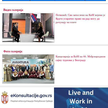
Видео галерија
Петковић: Сви запослени на КиМ којима је
Курти ускратио право на рад могу да
рачунају на плате
Фото галерија
Канцеларија за КиМ на 46. Међународном
сајму туризма у Београду