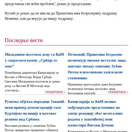
представља све већи проблем", рекао је председник.
Вучић је рекао да не мисли да Приштина има безрезервну подршку
Немачке, али да верује да имају подршку.
Последње вести
Миладинов посетила децу са КиМ
Петковић: Приштина бесрамно
у спортском кампу „Србија те
политизује питање несталих лица,
зове“
жигоше читаву општину Зубин
Поток и неосновано хапси њене
Помоћница директора Канцеларије за
Косово и Метохију Владе Србије
становнике
Светлана Миладинов посетила је данас
Приштина претходних дана бесрамно
децу са Косова И Метохије која
политизује питање несталих лица,
учествују...
ОПШИРНИЈЕ >
ОПШИРНИЈЕ >
бруталним оптужбама на рачун Београда
док читаву једну општину Зубин Поток
Рушење објекта породице Јакшић
Канцеларија за КиМ позива
жигоше...
нови пример демонстрације силе
међународне представнике на
Куртијеве полиције и његовог
хитну реакцију због нелегалних
режима над Србима
радова у заштићеној зони
манастира Високи Дечани
Наставак рушења у општини Зубин
Поток, конкретно приватног објеката
Канцеларија за Косово и Метохију позива