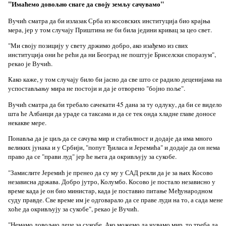
"Имаћемо довољно снаге да своју земљу сачувамо"
Вучић сматра да би излазак Срба из косовских институција био крајња
мера, јер у том случају Приштина не би била једини кривац за цео свет.
"Ми своју позицију у свету држимо добро, ако изађемо из свих
институција они ће рећи да ни Београд не поштује Бриселски споразум",
рекао је Вучић.
Како каже, у том случају било би јасно да све што се радило деценијама на
успостављању мира не постоји и да је отворено "бојно поље".
Вучић сматра да би требало сачекати 45 дана за ту одлуку, да би се видело
шта ће Албанци да ураде са таксама и да се тек онда хладне главе доносе
некакве мере.
Понавља да је циљ да се сачува мир и стабилност и додаје да има много
великих јунака и у Србији, "попут Ђиласа и Јеремића" и додаје да он нема
право да се "прави луд" јер ће њега да окривљују за сукобе.
"Замислите Јеремић је пренео да су му у САД рекли да је за њих Косово
независна држава. Добро јутро, Колумбо. Косово је постало независно у
време када је он био министар, када је поставио питање Међународном
суду правде. Све време им је одговарало да се праве луди на то, а сада мене
хоће да окривљују за сукобе", рекао је Вучић.
"Немамо довољно деце за сукобе. Ако можемо да чувамо мир, то треба да