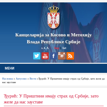
Канцеларија за Косово и Метохију
Влада Републике Србије
A
ћир
|
lat
A
A
МЕНИ
Насловна
»
Актуелно
»
Вести
»Ђурић: У Приштини имају страх од Србије, зато желе да
нас зауставе
Ђурић: У Приштини имају страх од Србије, зато
желе да нас зауставе