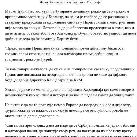
Фото: Канцеларија за Косово и Метохију
Марко Ђурић је, гостујући у Јутарњем дневнику, рекао да се на радном
припремном састанаку у Берлину, на којем је требало да се разговара о
стварању предуслова за одржавање самита у Паризу, ништа конструктивно
није могло да се чује. Истакао је да је обавестио председника о томе, као и
да је између осталог због тога Александар Вучић обавестио јавност да нема
добрих изледа да ће самита у Паризу бити.
"Представници Приштине су се понашали према домаћину бахато, а
свакако срска страна се понашала одговорно према себи и својим
грађанима", рекао је Ђурић.
То нам говори, нажалост, да су се и на припремном састанку представници
Приштине понашали на неодговран начин и да они не желе да дијалога
буде, додао је директор Канцеларије за КиМ.
Указао је да се то могло видети и по изјавама Харадинаја где само говоре о
независности као коначном исходу и да им не пада на памет да укину таксе.
На питање да ли то показује немоћ Европе да посредује у овом дијалогу,
Ђурић каже да се нажалост показује немоћ да се омогући споровођење
онога што је давно договoрено.
"Сви могли претходних дана да виде да се Србија понаша на један озбиљан
и одговоран начин, да поштује своју реч, да настоји да изнађе неку врсту
решења и ако ништа друго и ако већ видимо да нема решења и да вероватно