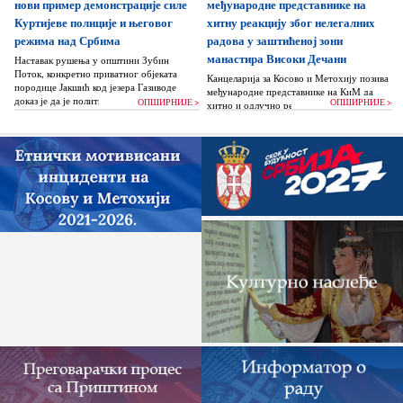
нови пример демонстрације силе
међународне представнике на
Куртијеве полиције и његовог
хитну реакцију због нелегалних
режима над Србима
радова у заштићеној зони
манастира Високи Дечани
Наставак рушења у општини Зубин
Поток, конкретно приватног објеката
Канцеларија за Косово и Метохију позива
породице Јакшић код језера Газиводе
међународне представнике на КиМ да
доказ је да је политика Аљбина Куртија...
ОПШИРНИЈЕ >
ОПШИРНИЈЕ >
хитно и одлучно реагују и да без
одлагања зауставе поновно отпочињање
нелегалних грађевинских...