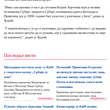
"Имао сам прилику и част да упознам Боцана Харченка који је велики
познавалац Србије, пријатељ Србије, познавалац односа Београда и
Приштине јер је 2006. године био укључен у разговоре у Бечу", рекао је
Ђурић.
"У нашем интересу је да се разговара, да одржимо стабилност, да видимо
да ли је нешто могуће да се решава, али у садашњим околностима то није
на хоризонту", додао је Ђурић.
Последње вести
Миладинов посетила децу са КиМ
Петковић: Приштина бесрамно
у спортском кампу „Србија те
политизује питање несталих лица,
зове“
жигоше читаву општину Зубин
Поток и неосновано хапси њене
Помоћница директора Канцеларије за
Косово и Метохију Владе Србије
становнике
Светлана Миладинов посетила је данас
Приштина претходних дана бесрамно
децу са Косова И Метохије која
политизује питање несталих лица,
учествују...
ОПШИРНИЈЕ >
ОПШИРНИЈЕ >
бруталним оптужбама на рачун Београда
док читаву једну општину Зубин Поток
Рушење објекта породице Јакшић
Канцеларија за КиМ позива
жигоше...