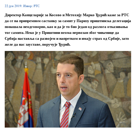
22.јун 2019. Извор: РТС
Директор Канцеларије за Косово и Метохију Марко Ђурић каже за РТС
да се на припремном састанку за самит у Паризу приштинска делегација
понашала неодговорно, као и да је то био један од разлога отказивања
тог самита. Неко је у Приштини веома нервозан због чињенице да
Србија наставља са развојем и напретком и имају страх од Србије, зато
желе да нас зауставе, поручује Ђурић.