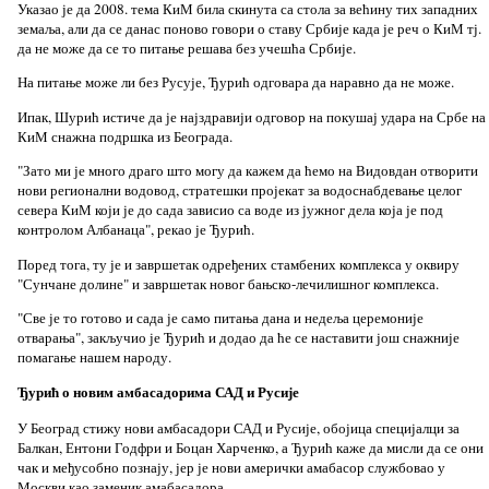
Указао је да 2008. тема КиМ била скинута са стола за већину тих западних
земаља, али да се данас поново говори о ставу Србије када је реч о КиМ тј.
да не може да се то питање решава без учешћа Србије.
На питање може ли без Русује, Ђурић одговара да наравно да не може.
Ипак, Шурић истиче да је најздравији одговор на покушај удара на Србе на
КиМ снажна подршка из Београда.
"Зато ми је много драго што могу да кажем да ћемо на Видовдан отворити
нови регионални водовод, стратешки пројекат за водоснабдевање целог
севера КиМ који је до сада зависио са воде из јужног дела која је под
контролом Албанаца", рекао је Ђурић.
Поред тога, ту је и завршетак одређених стамбених комплекса у оквиру
"Сунчане долине" и завршетак новог бањско-лечилишног комплекса.
"Све је то готово и сада је само питања дана и недеља церемоније
отварања", закључио је Ђурић и додао да ће се наставити још снажније
помагање нашем народу.
Ђурић о новим амбасадорима САД и Русије
У Београд стижу нови амбасадори САД и Русије, обојица специјалци за
Балкан, Ентони Годфри и Боцан Харченко, а Ђурић каже да мисли да се они
чак и међусобно познају, јер је нови амерички амабасор службовао у
Москви као заменик амабасадора.