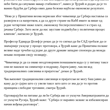
неће бити да сачувамо макар стабилност", навео је Ђурић и додао да је то
важно будући да Србија ових дана бележи најбоље економске резултате.
"Неко је у Приштини веома нервозан због чињенице да Србија наставља са
развојем и са напретком, а да са друге стране на КиМ имате за више од
једне четвртине ниже плате, економску бесперспективност и страх од
јачања Србије. Зато желе да нас зауставе подмећући у политички процес
клипове", нагласио је Ђурић.
Професор Едварда Џозеф је рекао да је то сигнал да би САД требале да се
значајније укљуце у процес преговора, а Ђурић каже да Приштина полаже
велике наде трчећи од једне до друге државе западне спонзора да можда
некако поправи своју позицију.
"Чињеница је да са овако неодговорним понашањем када су у питању таксе
они не наилазе на симпатије и подршку, барем јавну, чак ни код
традиционалних савезника и пријатеља", рекао је Ђурић.
Чак њиховит традиционални савезници и пријатељи не могу баш јавно да
кажу да је сјајно што су увели таксе зато што се зна да је то против
принципа слободне трговине, сматра Ђурић.
Одговарајући на питање да ли ће Србија ако се укључи Америкатражити да
се укључи Русија, Ђурић каже: "Србија се наравно залаже за избалансиран
начин вођења разговора".