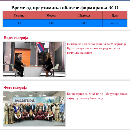
Време од преузимања обавезе формирања ЗСО
Година
Месец
Недеља
Дан
11
139
607
4255
Видео галерија
Петковић: Сви запослени на КиМ којима је
Курти ускратио право на рад могу да
рачунају на плате
Фото галерија
Канцеларија за КиМ на 46. Међународном
сајму туризма у Београду