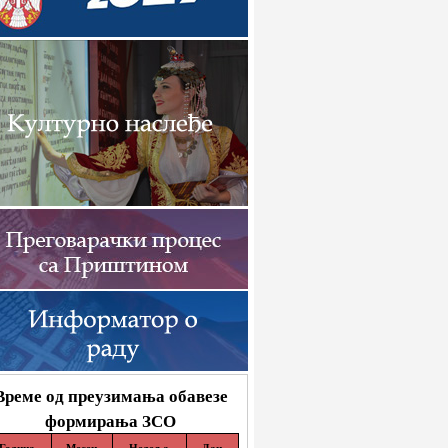
Време од преузимања обавезе
формирања ЗСО
Година
Месец
Недеља
Дан