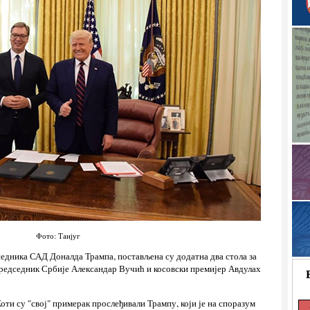
Фото: Танјуг
дседника САД Доналда Трампа, постављена су додатна два стола за
, председник Србије Александар Вучић и косовски премијер Авдулах
ти су "свој" примерак прослеђивали Трампу, који је на споразум