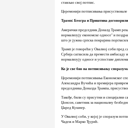
стављао свој потпис.
Церемонији потписивања присуствовале с
Трамп: Београ и Приштина договорили
Амерички председник Доналд Трамп рекао 
нормализују економске односе" и поздрав
што је јужна српска покрајина поргласил
Трамп је говорећи у Овалној соби пред 
Србија сагласила да премести амбасаду и
нормализују односе и успоставе дипломат
Ко је све био на потписивању споразум
Церемонији потписивања Економског спо
Александра Вучића и премијера привреме
председника Доналда Трампа, присуство
Такође, били су присутни и специјални 
Џонсон, саветник за националну безбедно
Џаред Кушнер.
У Овалној соби, у којој је споразум пот
Чадеж и Марко Ђурић.