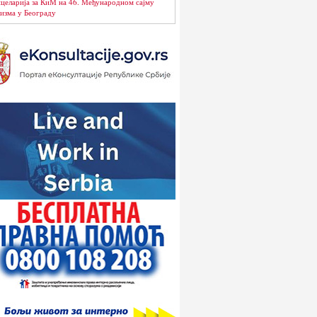
целарија за КиМ на 46. Међународном сајму
изма у Београду