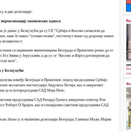
у и две делегације.
Ви
 нормализацију економских односа
је данас у Белој кући да су СЕ "Србија и Косово сагласили да
ио, како Је навео "огоман помак", постигнут више од деценије након
а независност.
састанак са највишим званичницима Београда и Приштине рекао да се
з Тел Авива у Јерусалим, а да су се "Косово и Изрел договорили да
ске везе".
Пет
а у Белој кући
уск
разума између Београда и Приштине, поред председника Србије
Фо
них косовских институција Авдулаха Хотија, као и америчког
вао је и потпредседник САД Мајк Пенс.
саветник председника САД Ричард Гренел, амерички сенатор Рон
ст Роберт О' Брајен, као и специјални саветник председника САД
писан, били су и чвланови делегације Београда, Синиша Мали, Марко