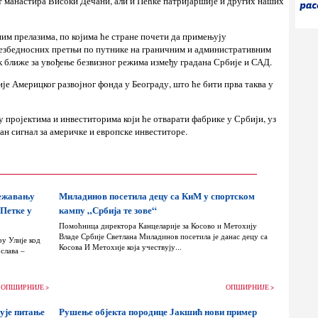
 манастира Високи Дечани, али и Пећке патријаршије и других наших
м прелазима, по којима ће стране почети да примењују
безбедносних претњи по путнике на граничним и административним
ак ближе за увођење безвизног режима између градана Србије и САД.
је Америцког развојног фонда у Београду, што ће бити прва таква у
 пројектима и инвеститорима који ће отварати фабрике у Србији, уз
ан сигнал за америчке и европске инвеститоре.
лежавању
Миладинов посетила децу са КиМ у спортском
 Петке у
кампу „Србија те зове“
Помоћница директора Канцеларије за Косово и Метохију
Владе Србије Светлана Миладинов посетила је данас децу са
ру Улије код
Косова И Метохије која учествују...
слава –
ОПШИРНИЈЕ >
ОПШИРНИЈЕ >
ује питање
Рушење објекта породице Јакшић нови пример