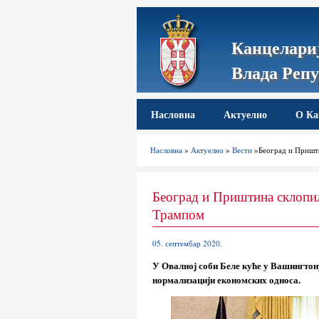
Канцелариј
Влада Репу
Насловна
Актуелно
О Ка
Насловна
»
Актуелно
»
Вести
»Београд и Пришти
Београд и Приштина склопи
Трампом
05. септембар 2020.
У Овалној соби Беле куће у Вашингтон
нормализацији економских односа.