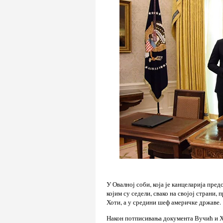
У Овалној соби, која је канцеларија пре
којим су седели, свако на својој страни
Хоти, а у средини шеф америчке државе.
Након потписивања документа Вучић и Хо