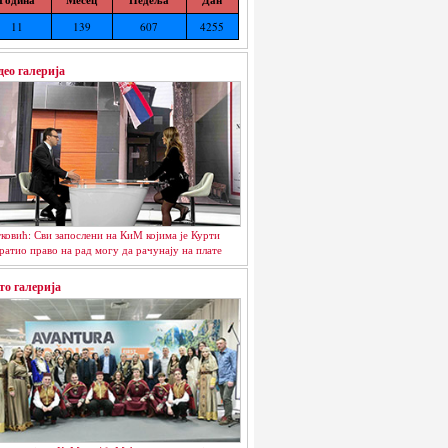
11
139
607
4255
део галерија
ковић: Сви запослени на КиМ којима је Курти
ратио право на рад могу да рачунају на плате
то галерија