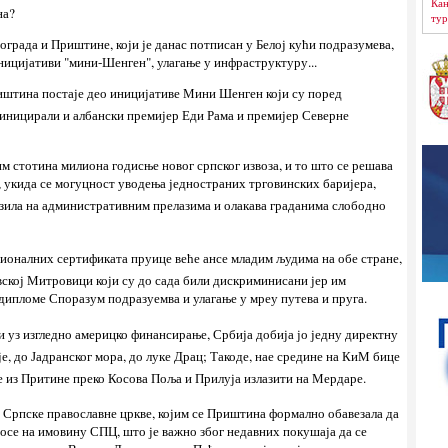
Кан
на?
тур
града и Приштине, који је данас потписан у Белој кући подразумева,
ицијативи "мини-Шенген", улагање у инфраструктуру...
риштина постаје део иницијативе Мини Шенген који су поред
иницирали и албански премијер Еди Рама и премијер Северне
им стотина милиона годисње новог српског извоза, и то што се решава
, укида се могуцност уводења једностраних трговинских баријера,
озила на административним прелазима и олакава граданима слободно
ионалних сертификата пруице веће ансе младим људима на обе стране,
ској Митровици који су до сада били дискриминисани јер им
дипломе Споразум подразуемва и улагање у мреу путева и пруга.
 и уз изгледно америцко финансирање, Србија добија јо једну директну
е, до Јадранског мора, до луке Драц; Такоде, нае средине на КиМ бице
е из Притине преко Косова Поља и Прилуја излазити на Мердаре.
м Српске православне цркве, којим се Приштина формално обавезала да
носе на имовину СПЦ, што је важно због недавних покушаја да се