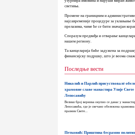
узурпира имовина и наруши миран живот
светиња.
Промене на границним и административни
најсавременије процедуре за уклањање 
прелазима, чиме ће се бити значајан кор
Споразум предвиђа и отварање канцелари
нашем региону.
Та канцеларија биће задужена за подршку
финансијску подршку, што је веома снаж
Последње вести
Николић и Парлић присуствовалe обе
храмовне славе манастира Улије Свете
Лепосавићу
Велики број верника окупио се данас у манасти
Лепосавића, где је свечано обележена храмовна 
празник Свете...
Петковић: Приштина бесрамно политиз