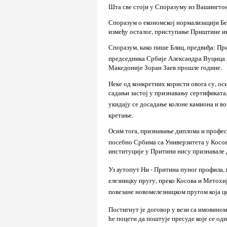
Шта све стоји у Споразуму из Вашингто
Споразум о економској нормализацији Бео
између осталог, приступање Приштине ин
Споразум, како пише Блиц, предвиђа: П
председника Србије Александра Вуцица 
Македоније Зоран Заев прошле године.
Неке од конкретних користи овога су, ос
садањи застој у признавању сертификата
укидају се досадање колоне камиона и в
кретање.
Осим тога, признавање диплома и профес
посебно Србима са Универзитета у Косов
институције у Притини нису признавале 
Уз аутопут Ни - Притина пуног профила,
елезницку пругу, преко Косова и Метохиј
повезане новомелезницком пругом која ц
Постигнут је договор у вези са имовино
ће поцети да поштује пресуде које се од