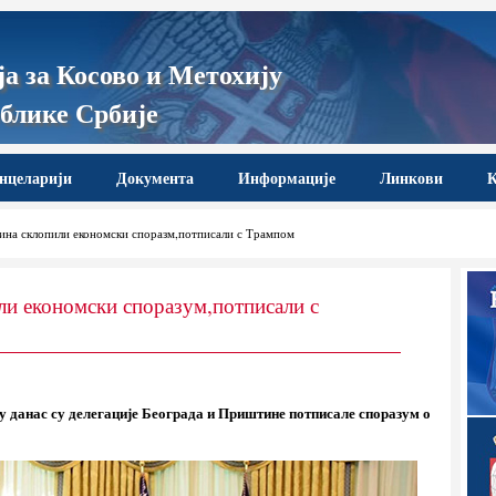
а за Косово и Метохију
блике Србије
нцеларији
Документа
Информације
Линкови
К
на склопили економски споразм,потписали с Трампом
ли економски споразум,потписали с
у данас су делегације Београда и Приштине потписале споразум о