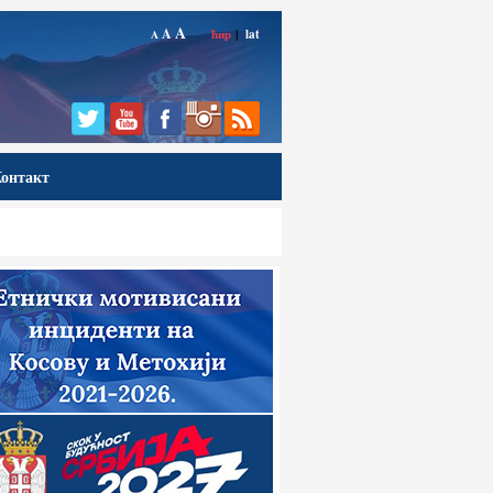
A
A
ћир
|
lat
A
онтакт