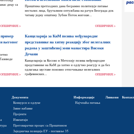
анас децу са
Приштина претходних дана бесрамно политизује питање
несталих лица, бруталним оптужбама на рачун Београда док
читаву једну општину Зубин Поток жигоше...
ОПШИРНИЈЕ >
ОПШИРНИЈЕ >
 пример
Канцеларија за КиМ позива међународне
 и његовог
представнике на хитну реакцију због нелегалних
радова у заштићеној зони манастира Високи
Дечани
ретно
 Газиводе
Канцеларија за Косово и Метохију позива међународне
представнике на КиМ да хитно и одлучно реагују и да без
одлагања зауставе поновно отпочињање нелегалних
грађевинских...
ОПШИРНИЈЕ >
ОПШИРНИЈЕ >
Документа
Информације
Линкови
Контак
Конкурси и одлуке
Најчешћа питања
Јавне набавке
Пројекти
ра
Извештаји
ктура
Преговарачки процес са Приштином
Заједничка позиција ЕУ - поглавље 35