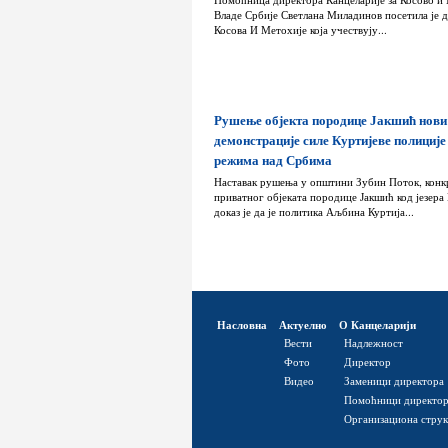
Владе Србије Светлана Миладинов посетила је д
Косова И Метохије која учествују...
Рушење објекта породице Јакшић нови
демонстрације силе Куртијеве полиције
режима над Србима
Наставак рушења у општини Зубин Поток, конк
приватног објеката породице Јакшић код језера
доказ је да је политика Аљбина Куртија...
Насловна
Актуелно
О Канцеларији
Вести
Надлежност
Фото
Директор
Видео
Заменици директора
Помоћници директо
Организациона стру