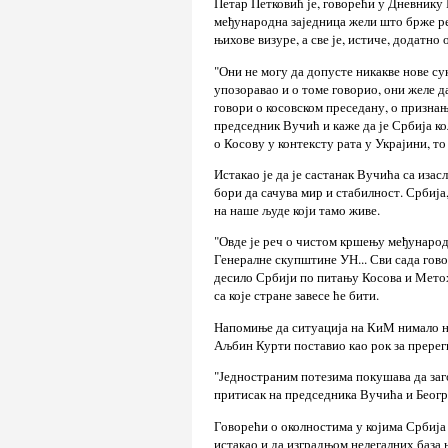
Петар Петковић је, говорећи у Дневнику 
међународна заједница жели што брже ре
њихове визуре, а све је, истиче, додатно
"Они не могу да допусте никакве нове су
упозоравао и о томе говорио, они желе 
говори о косовском преседану, о признањ
председник Вучић и каже да је Србија к
о Косову у контексту рата у Украјини, то 
Истакао је да је састанак Вучића са иза
бори да сачува мир и стабилност. Србија
на наше људе који тамо живе.
"Овде је реч о чистом кршењу међународ
Генералне скупштине УН... Сви сада гово
десило Србији по питању Косова и Метохи
са које стране завесе ће бити.
Напомиње да ситуација на КиМ нимало ниј
Аљбин Курти поставио као рок за пререг
"Једностраним потезима покушава да за
притисак на председника Вучића и Београ
Говорећи о околностима у којима Србија и
истакао и да изградњом нелегалних база 