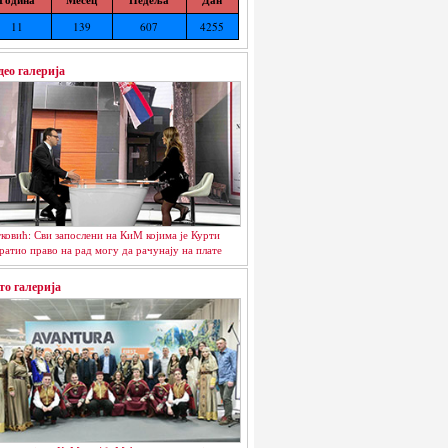
11
139
607
4255
део галерија
ковић: Сви запослени на КиМ којима је Курти
ратио право на рад могу да рачунају на плате
то галерија