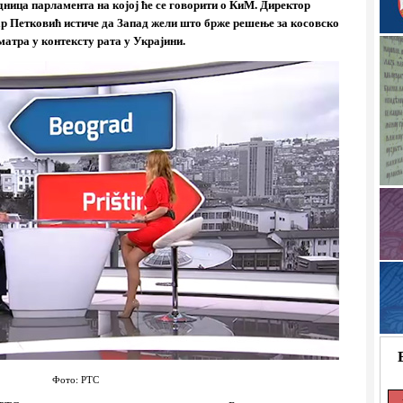
едница парламента на којој ће се говорити о КиМ. Директор
ар Петковић истиче да Запад жели што брже решење за косовско
матра у контексту рата у Украјини.
Фото: РТС