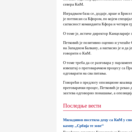
севера КиМ.
Изградњом база се, додаје, крше и Брисе
је потписан са Кфором, по којем специја
сагласност команданта Кфора и четири гр
О томе је, истиче директор Канцеларије 
Петковић је позитивно оценио и учешће С
на Западном Балкану, а нагласио је и да 
говорити о КиМ.
О томе треба да се разговара у парламе
извештај о преговарачком процесу са При
одговарати на сва питања.
Говорећи о предлогу опозиционе коалици
преговарачки процес, Петковић је рекао
захтева одговорно понашање, а опозициј
Последње вести
Миладинов посетила децу са КиМ у сп
кампу „Србија те зове“
Помоћница директора Канцеларије за Косово и