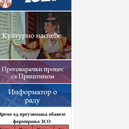
Време од преузимања обавезе
формирања ЗСО
Година
Месец
Недеља
Дан