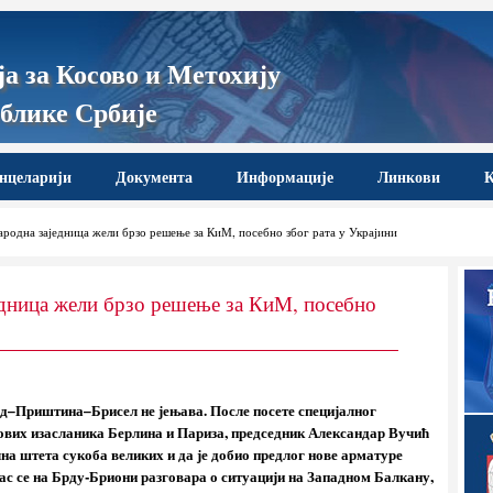
а за Косово и Метохију
блике Србије
нцеларији
Документа
Информације
Линкови
К
родна заједница жели брзо решење за КиМ, посебно због рата у Украјини
едница жели брзо решење за КиМ, посебно
д–Приштина–Брисел не јењава. После посете специјалног
ових изасланика Берлина и Париза, председник Александар Вучић
лна штета сукоба великих и да је добио предлог нове арматуре
ас се на Брду-Бриони разговара о ситуацији на Западном Балкану,