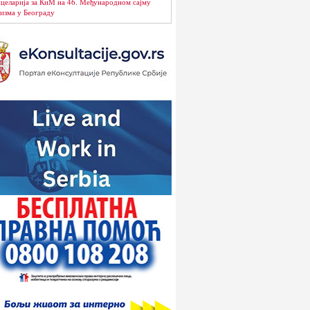
целарија за КиМ на 46. Међународном сајму
изма у Београду