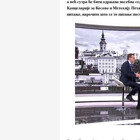
а већ сутра ће бити одржана посебна с
Канцеларије за Косово и Метохију Пет
питање, нарочито што се то питање пос