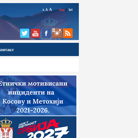
A
A
ћир
|
lat
A
онтакт