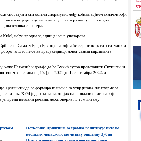
Кан
тур
лски споразум и сви остали споразуми, међу којима војно-технички који
лне косовске јединице могу да уђу на север само уз претходну
адоначелника са севера.
за КиМ, међународна заједница јасно упозорена.
рбије на Самиту Брдо-Бриону, на којем ће се разговарати о ситуацији
је добро то што ће се на првој седници новог сазива парламента
нту, каже Петковић и додаје да ће Вучић сутра представити Скупштини
штином за период од 15. јуна 2021 до 1. септембра 2022. и
је Уједињени да се формира комисија за утврђивање платформе за
 да је питање КиМ једно од најважнијих националних питања које
а је, према његовим речима, неодговорна по том питању.
ортском
Петковић: Приштина бесрамно политизује питање
несталих лица, жигоше читаву општину Зубин
Поток и неосновано хапси њене становнике
 Метохију