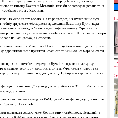
РТС-а о предлогу нове арматуре разговора у Бриселу, рекао да
шење по питању Косова и Метохије, како би се сагледала реалност из
 оптерећено ратом у Украјини.
Ви
кобе и немире на тлу Европе. На то је председник Вучић више пута
да побију аргументе које користи председник Владимир Путин када
у западних земаља, да би оправдао своје поступке у Украјини. Зато
олатерална штета сукоба великих и моћних у свету. Што се више говори
је горе по нас", рекао је Петковић.
сланицима Емануела Макрона и Олафа Шолца био тежак, а да се Србија
, додаје, никада неће признати независност КиМ, али се мора мислити
Пет
ног права и о томе ће председник Вучић говорити на заседању
уск
ре о кршењу територијалног интегритета Украјине, а управо те се
је", рекао је Петковић и додао да се од Србије очекује да се одлучи
Фо
е једноставна, имајући у виду да се приближава 31. октобар који је
истрацију возила.
горча живот нашем народу на КиМ, дестабилизује ситуацију и изврши
д", рекао је Петковић.
ма задатак да се, како каже, бори за мир и стабилност, Петковић је
на северу КиМ којима, како каже, Курти жели да крене у окупацију