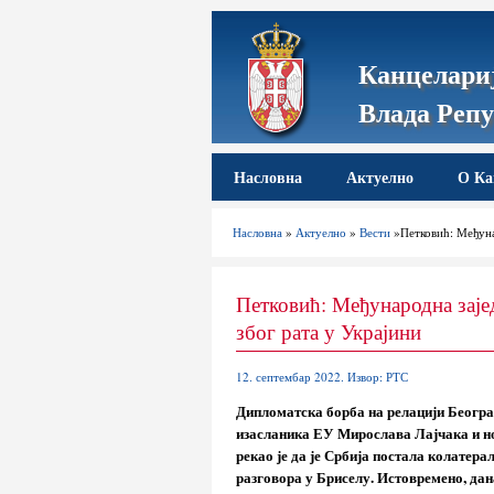
Канцелариј
Влада Репу
Насловна
Актуелно
О Ка
Насловна
»
Актуелно
»
Вести
»Петковић: Међуна
Петковић: Међународна зај
због рата у Украјини
12. септембар 2022. Извор: РТС
Дипломатска борба на релацији Београ
изасланика ЕУ Мирослава Лајчака и н
рекао је да је Србија постала колатера
разговора у Бриселу. Истовремено, дан