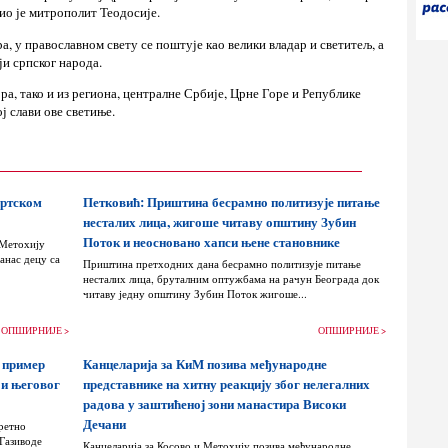
ио је митрополит Теодосије.
, у православном свету се поштује као велики владар и светитељ, а
ји српског народа.
ра, тако и из региона, централне Србије, Црне Горе и Републике
ј слави ове светиње.
ортском
Петковић: Приштина бесрамно политизује питање
несталих лица, жигоше читаву општину Зубин
Поток и неосновано хапси њене становнике
 Метохију
анас децу са
Приштина претходних дана бесрамно политизује питање
несталих лица, бруталним оптужбама на рачун Београда док
читаву једну општину Зубин Поток жигоше...
ОПШИРНИЈЕ >
ОПШИРНИЈЕ >
 пример
Канцеларија за КиМ позива међународне
 и његовог
представнике на хитну реакцију због нелегалних
радова у заштићеној зони манастира Високи
Дечани
ретно
 Газиводе
Канцеларија за Косово и Метохију позива међународне