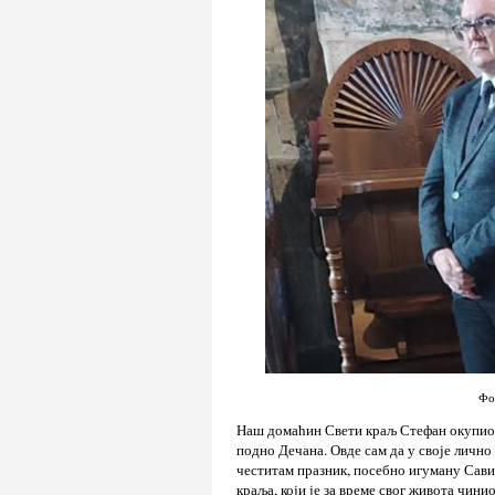
Фо
Наш домаћин Свети краљ Стефан окупио н
подно Дечана. Овде сам да у своје лично
честитам празник, посебно игуману Сави
краља, који је за време свог живота чини