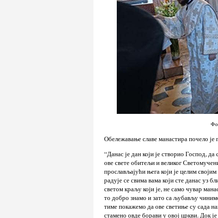
Фо
Обележавање славе манастира почело је
“Данас је дан који је створио Господ, да
ове свете обитељи и великог Светомучени
прослављајући њега који је целим својим
радује се свима вама који сте данас уз 
светом краљу који је, не само чувар мана
то добро знамо и зато са љубављу чинимо
тиме покажемо да ове светиње су сада на
стамено овде борави у овој цркви. Док је