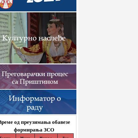
Време од преузимања обавезе
формирања ЗСО
Година
Месец
Недеља
Дан