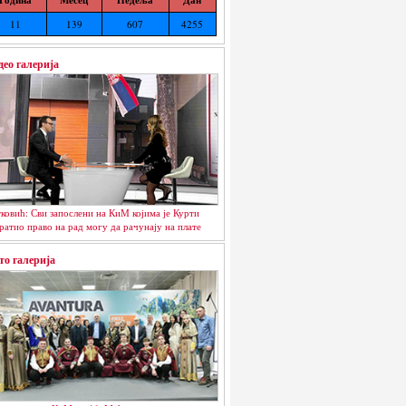
11
139
607
4255
део галерија
ковић: Сви запослени на КиМ којима је Курти
ратио право на рад могу да рачунају на плате
то галерија