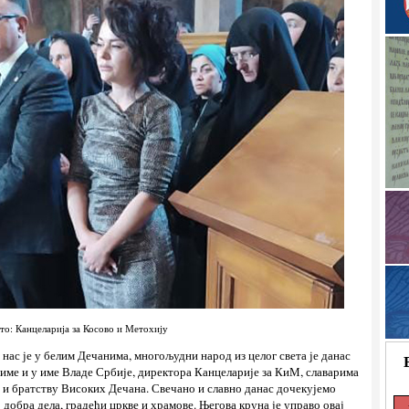
то: Канцеларија за Косово и Метохију
ас је у белим Дечанима, многољудни народ из целог света је данас
 име и у име Владе Србије, директора Канцеларије за КиМ, славарима
 и братству Високих Дечана. Свечано и славно данас дочекујемо
о добра дела, градећи цркве и храмове. Његова круна је управо овај