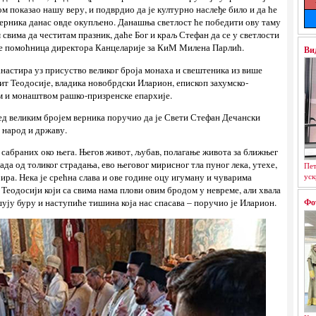
ом показао нашу веру, и подврдио да је културно наслеђе било и да ће
 верника данас овде окупљено. Данашња светлост ће победити ову таму
м свима да честитам празник, даће Бог и краљ Стефан да се у светлости
је помоћница директора Канцеларије за КиМ Милена Парлић.
Ви
анастира уз присуство великог броја монаха и свештеника из више
ит Теодосије, владика новобрдски Иларион, епископ захумско-
м и монаштвом рашко-призренске епархије.
ред великим бројем верника поручио да је Свети Стефан Дечански
а народ и државу.
де сабраних око њега. Његов живот, љубав, полагање живота за ближњег
пада од толиког страдања, ево његовог мирисног тла пуног лека, утехе,
Пет
уск
бира. Нека је срећна слава и ове године оцу игуману и чуварима
Теодосији који са свима нама плови овим бродом у невреме, али хвала
Фо
ишују буру и наступиће тишина која нас спасава – поручио је Иларион.