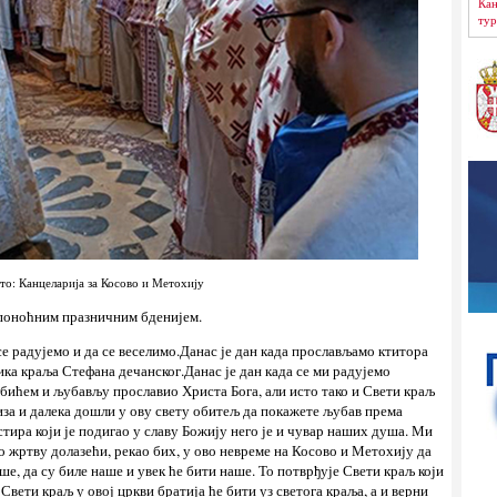
Кан
тур
то: Канцеларија за Косово и Метохију
 поноћним празничним бденијем.
 се радујемо и да се веселимо.Данас је дан када прослављамо ктитора
ка краља Стефана дечанског.Данас је дан када се ми радујемо
 бићем и љубављу прославио Христа Бога, али исто тако и Свети краљ
близа и далека дошли у ову свету обитељ да покажете љубав према
стира који је подигао у славу Божију него је и чувар наших душа. Ми
 жртву долазећи, рекао бих, у ово невреме на Косово и Метохију да
ше, да су биле наше и увек ће бити наше. То потврђује Свети краљ који
 Свети краљ у овој цркви братија ће бити уз светога краља, а и верни