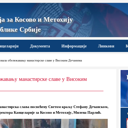
а за Косово и Метохију
блике Србије
нцеларији
Документа
Информације
Линкови
К
вала обележавању манастирске славе у Високим Дечанима
жавању манастирске славе у Високим
анастирска слава посвећену Светом краљу Стефану Дечанском,
иректора Канцеларије за Косово и Метохију, Милена Парлић.