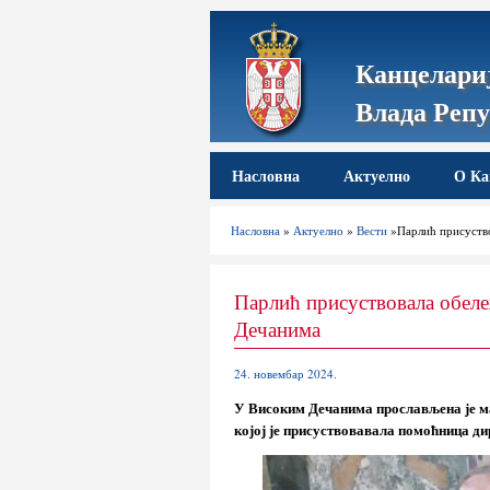
Канцелариј
Влада Репу
Насловна
Актуелно
О Ка
Насловна
»
Актуелно
»
Вести
»Парлић присуство
Парлић присуствовала обеле
Дечанима
24. новембар 2024.
У Високим Дечанима прослављена је м
којој је присуствовавала помоћница д