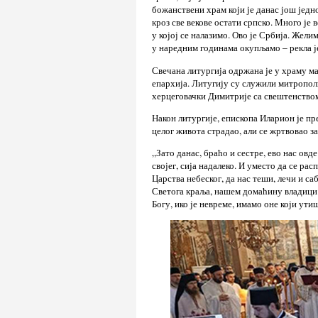
божанствени храм који је данас још једн
кроз све векове остати српско. Много је
у којој се налазимо. Ово је Србија. Жели
у наредним годинама окупљамо – рекла 
Свечана литургија одржана је у храму м
епархија. Литугију су служили митропол
херцеговачки Димитрије са свештенство
Након литургије, епископа Иларион је п
целог живота страдао, али се жртвовао з
„Зато данас, браћо и сестре, ево нас ов
својег, сија надалеко. И уместо да се рас
Царства небеског, да нас теши, лечи и са
Светога краља, нашем домаћину владици 
Богу, ико је невреме, имамо оне који ут