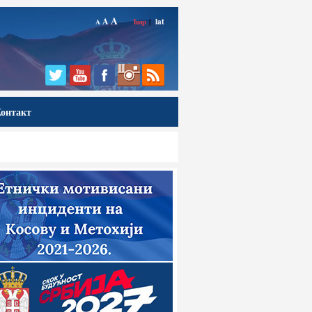
A
A
ћир
|
lat
A
онтакт