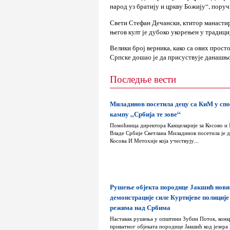
народ уз братију и цркву Божију“, поруч
Свети Стефан Дечански, ктитор манастира
његов култ је дубоко укорењен у традици
Велики број верника, како са ових просто
Српске дошао је да присуствује данашњо
Последње вести
Миладинов посетила децу са КиМ у сп
кампу „Србија те зове“
Помоћница директора Канцеларије за Косово и
Владе Србије Светлана Миладинов посетила је д
Косова И Метохије која учествују...
Рушење објекта породице Јакшић нови
демонстрације силе Куртијеве полиције
режима над Србима
Наставак рушења у општини Зубин Поток, конк
приватног објеката породице Јакшић код језера