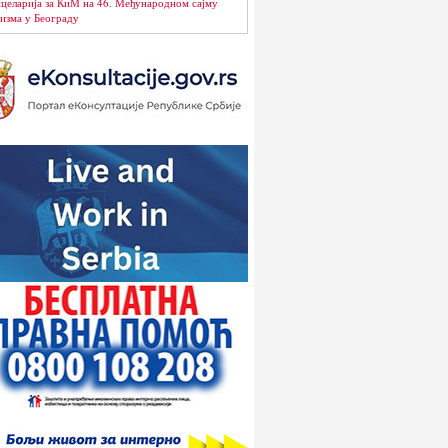
целарија за КиМ на 46. Међународном сајму
изма у Београду