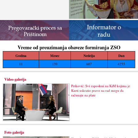
Vreme od preuzimanja obaveze formiranja ZSO
Godina
Mesec
Nedelja
Dan
11
139
607
4255
Video galerija
Petković: Svi zaposleni na KiM kojima je
Kurti uskratio pravo na rad mogu da
računaju na plate
Foto galerija