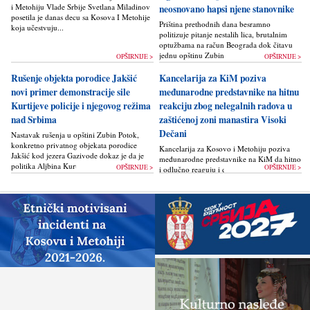
i Metohiju Vlade Srbije Svetlana Miladinov
neosnovano hapsi njene stanovnike
posetila je danas decu sa Kosova I Metohije
Priština prethodnih dana besramno
koja učestvuju...
politizuje pitanje nestalih lica, brutalnim
optužbama na račun Beograda dok čitavu
jednu opštinu Zubin Potok žigoše...
OPŠIRNIJE >
OPŠIRNIJE >
Rušenje objekta porodice Jakšić
Kancelarija za KiM poziva
novi primer demonstracije sile
međunarodne predstavnike na hitnu
Kurtijeve policije i njegovog režima
reakciju zbog nelegalnih radova u
nad Srbima
zaštićenoj zoni manastira Visoki
Dečani
Nastavak rušenja u opštini Zubin Potok,
konkretno privatnog objekata porodice
Kancelarija za Kosovo i Metohiju poziva
Jakšić kod jezera Gazivode dokaz je da je
međunarodne predstavnike na KiM da hitno
politika Alјbina Kurtija...
OPŠIRNIJE >
OPŠIRNIJE >
i odlučno reaguju i da bez odlaganja
zaustave ponovno otpočinjanje nelegalnih
građevinskih...