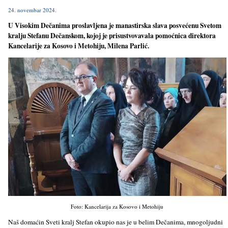
24. novembar 2024.
U Visokim Dečanima proslavljena je manastirska slava posvećenu Svetom
kralju Stefanu Dečanskom, kojoj je prisustvovavala pomoćnica direktora
Kancelarije za Kosovo i Metohiju, Milena Parlić.
Foto: Kancelarija za Kosovo i Metohiju
Naš domaćin Sveti kralj Stefan okupio nas je u belim Dečanima, mnogoljudni