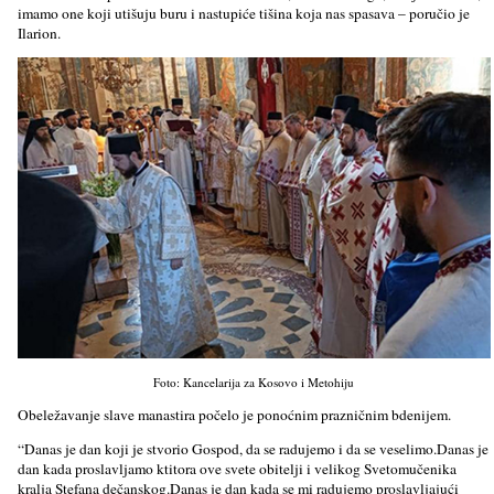
imamo one koji utišuju buru i nastupiće tišina koja nas spasava – poručio je
Ilarion.
Foto: Kancelarija za Kosovo i Metohiju
Obeležavanje slave manastira počelo je ponoćnim prazničnim bdenijem.
“Danas je dan koji je stvorio Gospod, da se radujemo i da se veselimo.Danas je
dan kada proslavljamo ktitora ove svete obitelji i velikog Svetomučenika
kralja Stefana dečanskog.Danas je dan kada se mi radujemo proslavljajući