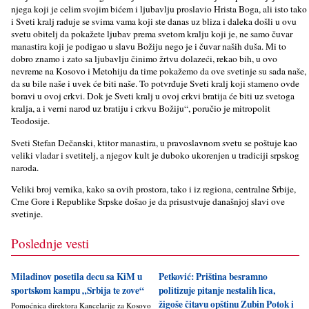
njega koji je celim svojim bićem i ljubavlju proslavio Hrista Boga, ali isto tako
i Sveti kralj raduje se svima vama koji ste danas uz bliza i daleka došli u ovu
svetu obitelj da pokažete ljubav prema svetom kralju koji je, ne samo čuvar
manastira koji je podigao u slavu Božiju nego je i čuvar naših duša. Mi to
dobro znamo i zato sa ljubavlju činimo žrtvu dolazeći, rekao bih, u ovo
nevreme na Kosovo i Metohiju da time pokažemo da ove svetinje su sada naše,
da su bile naše i uvek će biti naše. To potvrđuje Sveti kralj koji stameno ovde
boravi u ovoj crkvi. Dok je Sveti kralj u ovoj crkvi bratija će biti uz svetoga
kralja, a i verni narod uz bratiju i crkvu Božiju“, poručio je mitropolit
Teodosije.
Sveti Stefan Dečanski, ktitor manastira, u pravoslavnom svetu se poštuje kao
veliki vladar i svetitelj, a njegov kult je duboko ukorenjen u tradiciji srpskog
naroda.
Veliki broj vernika, kako sa ovih prostora, tako i iz regiona, centralne Srbije,
Crne Gore i Republike Srpske došao je da prisustvuje današnjoj slavi ove
svetinje.
Poslednje vesti
Miladinov posetila decu sa KiM u
Petković: Priština besramno
sportskom kampu „Srbija te zove“
politizuje pitanje nestalih lica,
žigoše čitavu opštinu Zubin Potok i
Pomoćnica direktora Kancelarije za Kosovo