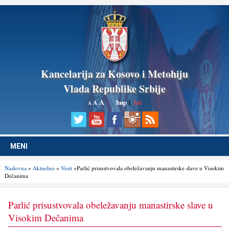
Kancelarija za Kosovo i Metohiju
Vlada Republike Srbije
A
ћир
|
lat
A
A
MENI
Naslovna
»
Aktuelno
»
Vesti
»Parlić prisustvovala obeležavanju manastirske slave u Visokim
Dečanima
Parlić prisustvovala obeležavanju manastirske slave u
Visokim Dečanima