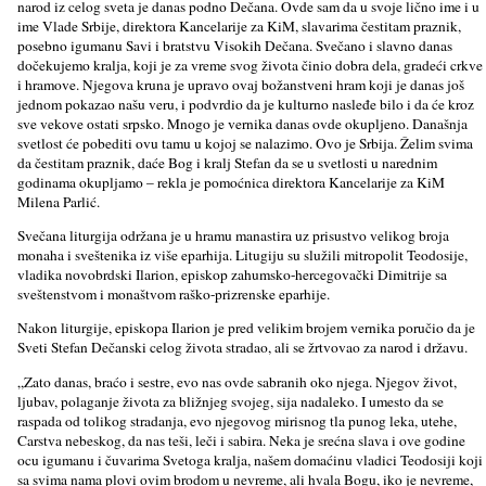
narod iz celog sveta je danas podno Dečana. Ovde sam da u svoje lično ime i u
ime Vlade Srbije, direktora Kancelarije za KiM, slavarima čestitam praznik,
posebno igumanu Savi i bratstvu Visokih Dečana. Svečano i slavno danas
dočekujemo kralja, koji je za vreme svog života činio dobra dela, gradeći crkve
i hramove. Njegova kruna je upravo ovaj božanstveni hram koji je danas još
jednom pokazao našu veru, i podvrdio da je kulturno nasleđe bilo i da će kroz
sve vekove ostati srpsko. Mnogo je vernika danas ovde okupljeno. Današnja
svetlost će pobediti ovu tamu u kojoj se nalazimo. Ovo je Srbija. Želim svima
da čestitam praznik, daće Bog i kralj Stefan da se u svetlosti u narednim
godinama okupljamo – rekla je pomoćnica direktora Kancelarije za KiM
Milena Parlić.
Svečana liturgija održana je u hramu manastira uz prisustvo velikog broja
monaha i sveštenika iz više eparhija. Litugiju su služili mitropolit Teodosije,
vladika novobrdski Ilarion, episkop zahumsko-hercegovački Dimitrije sa
sveštenstvom i monaštvom raško-prizrenske eparhije.
Nakon liturgije, episkopa Ilarion je pred velikim brojem vernika poručio da je
Sveti Stefan Dečanski celog života stradao, ali se žrtvovao za narod i državu.
„Zato danas, braćo i sestre, evo nas ovde sabranih oko njega. Njegov život,
ljubav, polaganje života za bližnjeg svojeg, sija nadaleko. I umesto da se
raspada od tolikog stradanja, evo njegovog mirisnog tla punog leka, utehe,
Carstva nebeskog, da nas teši, leči i sabira. Neka je srećna slava i ove godine
ocu igumanu i čuvarima Svetoga kralja, našem domaćinu vladici Teodosiji koji
sa svima nama plovi ovim brodom u nevreme, ali hvala Bogu, iko je nevreme,