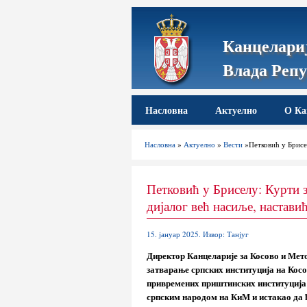
Канцелариј
Влада Репу
Насловна
Актуелно
О Ка
Насловна
»
Актуелно
»
Вести
»Петковић у Брисел
Петковић у Бриселу: Курти 
дијалог већ насиље, настави
15. јануар 2025. Извор: Танјуг
Директор Канцеларије за Косово и Мет
затварање српских институција на Косо
привремених приштинских институција 
српским народом на КиМ и истакао да 