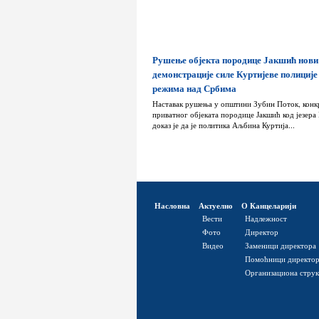
Рушење објекта породице Јакшић нови
демонстрације силе Куртијеве полиције
режима над Србима
Наставак рушења у општини Зубин Поток, конк
приватног објеката породице Јакшић код језера
доказ је да је политика Аљбина Куртија...
Насловна
Актуелно
О Канцеларији
Вести
Надлежност
Фото
Директор
Видео
Заменици директора
Помоћници директо
Организациона стру