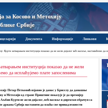
а за Косово и Метохију
блике Србије
нцеларији
Документа
Информације
Линкови
К
у: Курти затварањем институција показао да не жели дијалог већ насиље, наставићемо да 
затварањем институција показао да не жели
ћемо да исплаћујемо плате запосленима
охију Петар Петковић изјавио је данас у Бриселу да данашње
ву и Метохији од стране Приштине показује је да премијер
Аљбин Курти не жели дијалог, већ насиље и директан обрачун са
ће држава Србија наставити да плаћа све принадлежности