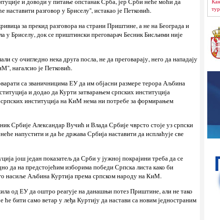
титуције и доводи у питање опстанак Срба, јер Срби неће моћи да
Кан
тур
ће наставити разговор у Бриселу'', истакао је Петковић.
е кривица за прекид разговора на страни Приштине, а не на Београда и
ила у Бриселу, док се приштински преговарач Бесник Бисљими није
мали су очигледно нека друга посла, не да преговарају, него да нападају
М'', нагалсио је Петковић.
говарати са званичницима ЕУ да им објасни размере терора Аљбина
ституција и додао да Курти затварањем српских институција
а српских институција на КиМ нема ни потребе за формирањем
дник Србије Александар Вучић и Влада Србије чврсто стоје уз српски
 неће напустити и да ће држава Србија наставити да исплаћује све
уција још један показатељ да Срби у јужној покрајини треба да се
дно да на предстојећим изборима победи Српска листа како би
уго насиље Аљбина Куртија према српском народу на КиМ.
ажила од ЕУ да оштро реагује на данашњи потез Приштине, али не тако
је ће бити само ветар у леђа Куртију да настави са новим једностраним