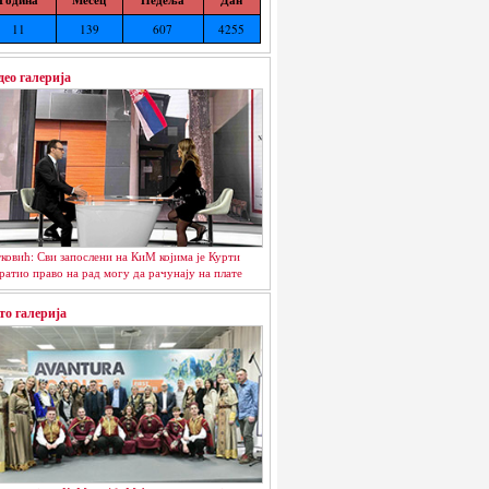
11
139
607
4255
део галерија
ковић: Сви запослени на КиМ којима је Курти
ратио право на рад могу да рачунају на плате
то галерија