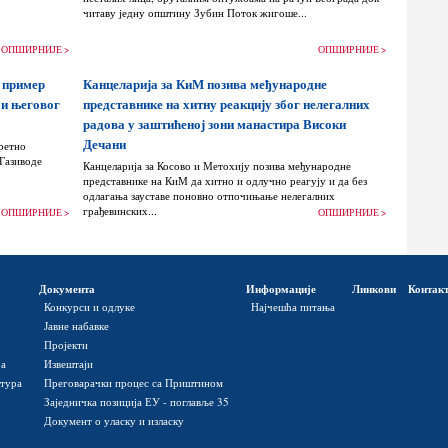
читаву једну општину Зубин Поток жигоше...
ОПШИРНИЈЕ >
ОПШИРНИЈЕ >
 пример
Канцеларија за КиМ позива међународне
 и његовог
представнике на хитну реакцију због нелегалних
радова у заштићеној зони манастира Високи
Дечани
ретно
 Газиводе
Канцеларија за Косово и Метохију позива међународне
представнике на КиМ да хитно и одлучно реагују и да без
одлагања зауставе поновно отпочињање нелегалних
грађевинских...
ОПШИРНИЈЕ >
ОПШИРНИЈЕ >
Документа
Информације
Линкови
Контак
Конкурси и одлуке
Најчешћа питања
Јавне набавке
Пројекти
ра
Извештаји
ктура
Преговарачки процес са Приштином
Заједничка позиција ЕУ - поглавље 35
Документ о уласку и изласку