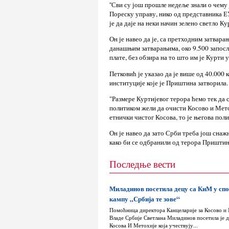
''Сви су још прошле недеље знали о чему 
Пореску управу, нико од представника ЕУ 
је да даје на неки начин зелено светло Ку
Он је навео да је, са претходним затвар
данашњим затварањима, око 9.500 запосле
плате, без обзира на то што им је Курти 
Петковић је указао да је више од 40.000 
институције које је Приштина затворила.
"Размере Куртијевог терора ћемо тек да с
политиком жели да очисти Косово и Мето
етнички чистог Косова, то је његова поли
Он је навео да зато Срби треба још снажн
како би се одбранили од терора Пришти
Последње вести
Миладинов посетила децу са КиМ у сп
кампу „Србија те зове“
Помоћница директора Канцеларије за Косово и
Владе Србије Светлана Миладинов посетила је д
Косова И Метохије која учествују...