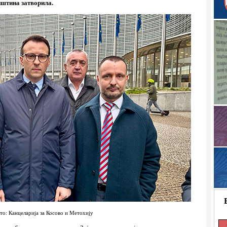
иштина затворила.
то: Канцеларија за Косово и Метохију