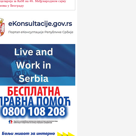
целарија за КиМ на 46. Међународном сајму
изма у Београду