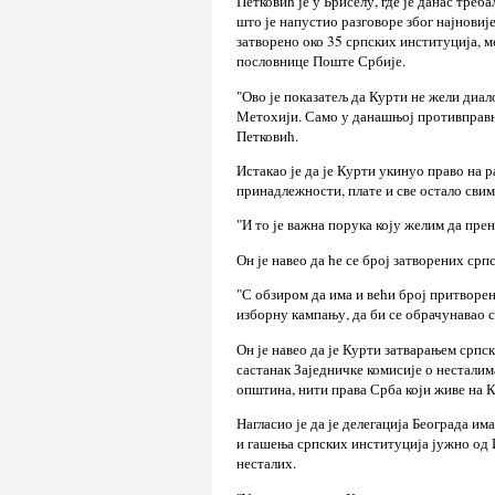
Петковић је у Бриселу, где је данас треб
што је напустио разговоре због најнови
затворено око 35 српских институција, м
пословнице Поште Србије.
"Ово је показатељ да Курти не жели диал
Метохији. Само у данашњој противправној
Петковић.
Истакао је да је Курти укинуо право на р
принадлежности, плате и све остало сви
"И то је важна порука коју желим да прен
Он је навео да ће се број затворених ср
"С обзиром да има и већи број притворен
изборну кампању, да би се обрачунавао 
Он је навео да је Курти затварањем српс
састанак Заједничке комисије о несталим
општина, нити права Срба који живе на 
Нагласио је да је делегација Београда им
и гашења српских институција јужно од И
несталих.