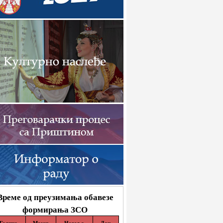
Време од преузимања обавезе
формирања ЗСО
Година
Месец
Недеља
Дан