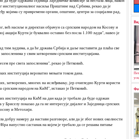
ало да буде одржана седница Заједничке комисије за нестала лица, након
јег институционалног насиља Приштине над Србима, рекао да је
еђу којима су привремени органи, општине, центри за социјални рад,
Ви
ог, већ насиље и директан обрачун са српским народом на Косову и
 акцији Курти је буквално оставио без посла 1.100 људи", навео је
ад тим људима, а да ће држава Србија и даље наставити да плаћа све
м запосленима у свим затвореним српским институцијама.
есем пре свега запосленима", рекао је Петковић.
пских институција вероватно мењати током дана.
Пет
уск
их, затворених, многих на ислеђивању, јер очигледно Курти користи
са српским народом на КиМ", истакао је Петковић.
Фо
ких институција на КиМ на дан када је требало да буде одржан
а у Бриселу показао да га не интересује дијалог и Заједница српских
Косову и Метохији.
ала добру намеру да настави разговоре, али да је због нових околности
бра напустио састанак на којем је требало да се решава питање