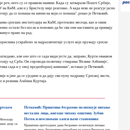
је реч, него су се правили наивни. Када су затварали Поште Србије,
на КиМ, али и у Бристелу није реаговао. А када неко не реагује јасно
ртију да се понаша на начин на који се понаша'', рекао је Петковић.
ањима српских институција на КиМ, протеклих месеци, као и овим
них остало без посла и поновио да ће сви они наставити да примају
укинуо право на рад.
корисника ускраћено за најразличитије услуге које пружају српске
агледамо, али оно што се сада види јесте да, заправо, Курти оваквом
хију од Срба. Он спроводи политику стварања 'Велике Албаније',
тика сада и у овој предизборној кампањи", истакао је Петковић.
ије и јаче да се уједине и да дају сви пуну подршку Српској листи,
не и режима Аљбина Куртија.
ортском
Петковић: Приштина бесрамно политизује питање
несталих лица, жигоше читаву општину Зубин
Поток и неосновано хапси њене становнике
 Метохију
анас децу са
Приштина претходних дана бесрамно политизује питање
несталих лица, бруталним оптужбама на рачун Београда док