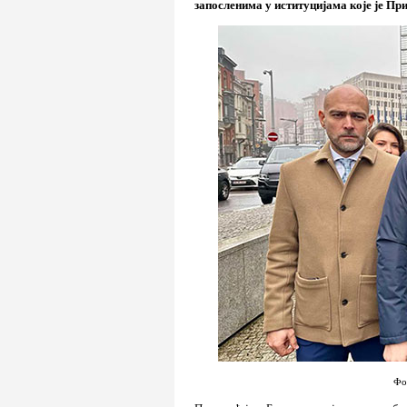
запосленима у иституцијама које је Пр
Фо