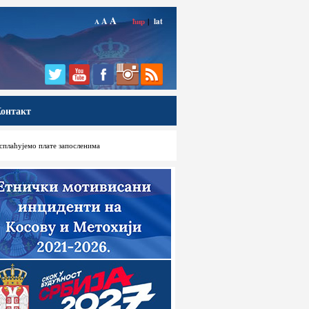
A
A
ћир
|
lat
A
онтакт
исплаћујемо плате запосленима