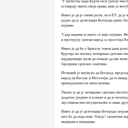
''У тренутку када Курти гаси српске инс
остварају многа своја права, како је могу
Навео је да је свима јасно, па и ЕУ, да ј
додао да је делегација Београда данас б
појавио.
''Сада видимо и зашто се није појавио. И
и протерују српски народ са простора Ки
Навео је да ће у Бриселу током дана раз
Куртија по питању затварања српских ин
најдирекније жели да покаже да ако нем
Заједнице српских општина.
Петковић је нагласио да Београд, предсе
народ на Косову и Метохији, да га никад
принадлежности запосленима.
Указао је да је затварање српских инстит
додатно уједине и оснаже и да је неопхо
зауставили институционално и свако др
Навео је да је делегација Београда затр
што ће да изда неко "бледо" саоштење ко
акцијама и нападима.