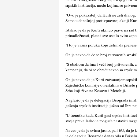
srpskih institucija, među kojima su privreme
"Ovo je pokazatelj da Kurti ne želi dialog
Samo u današnjoj protivpravnoj akciji Kurt
Istakao je da je Kurti ukinuo pravo na rad t
prinadležnosti, plate i sve ostalo svim zap
"I to je važna poruka koju želim da prenes
On je naveo da će se broj zatvorenih srpsk
"S obzirom da ima i veći broj pritvorenih, 
kampanju, da bi se obračunavao sa srpskim
On je naveo da je Kurti zatvaranjem srpski
Zajedničke komisije o nestalima u Briselu p
Srba koji žive na Kosovu i Metohiji.
Naglasio je da je delegacija Beograda imal
gašenja srpskih institucija južno od Ibra na
''U trenutku kada Kurti gasi srpske institu
svoja prava, kako je moguće nastaviti razgov
Naveo je da je svima jasno, pa i EU, da je 
je delegacija Beograda danas bila u Briselu