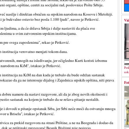
ni organi, opštine, centri za socijalni rad, poslovnice Pošte Srbije.
, već nasilje i direktan obračun sa srpskim narodom na Kosovu i Metohiji.
i je bukvalno ostavio bez posla 1.100 ljudi", naveo je Petković.
Vid
im ljudima, a da će država Srbija i dalje nastaviti da plaća sve
oslenima u svim zatvorenim srpskim institucijama.
em pre svega zaposlenima", rekao je Petković.
ih institucija verovatno menjati tokom dana.
zatvorenih, mnogih na isleđivanju, jer očigledno Kurti koristi izbornu
 narodom na KiM", istakao je Petković.
Pet
usk
h institucija na KiM na dan kada je trebalo da bude održan sastanak
okazao da ga ne interesuje dijalog i Zajednica srpskih opština, niti prava
Fot
a dobru nameru da nastavi razgovore, ali da je zbog novih okolnosti i
pustio sastanak na kojem je trebalo da se rešava pitanje nestalih.
cije i dovodi u pitanje opstanak Srba, jer Srbi neće moći da ostvaraju mnoga
or u Briselu'', istakao je Petković.
krivica za prekid razgovora na strani Prištine, a ne na Beograda i dodao da
, dok se prištinski pregovarač Besnik Bisljimi nije pojavio.