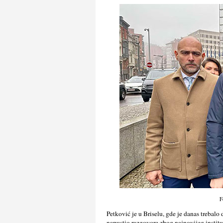
F
Petković je u Briselu, gde je danas trebalo
napustio razgovore zbog najnovijeg institu