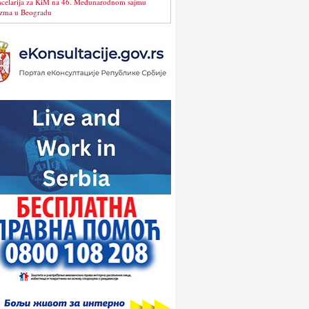
celarija za KiM na 46. Međunarodnom sajmu
izma u Beogradu