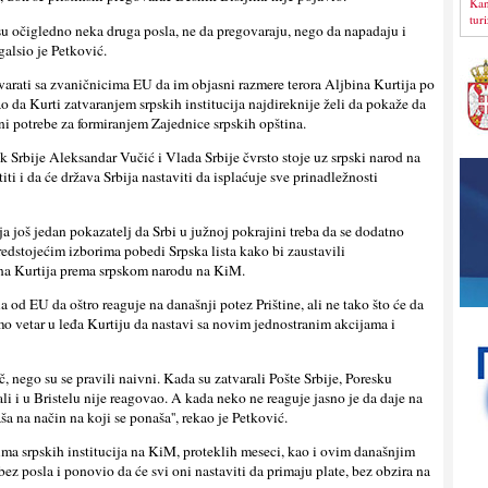
Kan
tur
i su očigledno neka druga posla, ne da pregovaraju, nego da napadaju i
galsio je Petković.
arati sa zvaničnicima EU da im objasni razmere terora Aljbina Kurtija po
ao da Kurti zatvaranjem srpskih institucija najdireknije želi da pokaže da
i potrebe za formiranjem Zajednice srpskih opština.
k Srbije Aleksandar Vučić i Vlada Srbije čvrsto stoje uz srpski narod na
ti i da će država Srbija nastaviti da isplaćuje sve prinadležnosti
ja još jedan pokazatelj da Srbi u južnoj pokrajini treba da se dodatno
redstojećim izborima pobedi Srpska lista kako bi zaustavili
bina Kurtija prema srpskom narodu na KiM.
a od EU da oštro reaguje na današnji potez Prištine, ali ne tako što će da
mo vetar u leđa Kurtiju da nastavi sa novim jednostranim akcijama i
eč, nego su se pravili naivni. Kada su zatvarali Pošte Srbije, Poresku
i i u Bristelu nije reagovao. A kada neko ne reaguje jasno je da daje na
a na način na koji se ponaša'', rekao je Petković.
ima srpskih institucija na KiM, proteklih meseci, kao i ovim današnjim
ez posla i ponovio da će svi oni nastaviti da primaju plate, bez obzira na