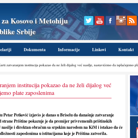
 za Kosovo i Metohiju
like Srbije
lariji
Dokumenta
Informacije
Linkovi
Kontakt
urti zatvaranjem institucija pokazao da ne želi dijalog već nasilje, nastavićemo da isplaćujemo p
ranjem institucija pokazao da ne želi dijalog već
ujemo plate zaposlenima
 Petar Petković izjavio je danas u Briselu da današnje zatvaranje
od strane Prištine pokazuje je da premijer privremenih prištinskih
već nasilje i direktan obračun sa srpskim narodom na KiM i istakao da će
dležnosti zaposlenima u istitucijama koje je Priština zatvorila.