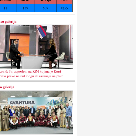
11
139
607
4255
eo galerija
ković: Svi zaposleni na KiM kojima je Kurti
ratio pravo na rad mogu da računaju na plate
o galerija