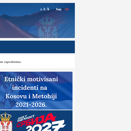
A
A
ћир
|
lat
A
late zaposlenima