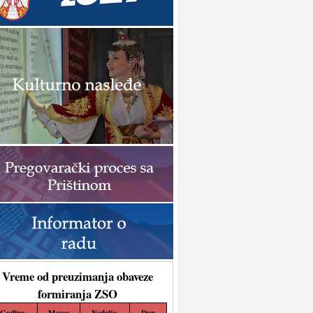
Vreme od preuzimanja obaveze
formiranja ZSO
Godina
Mesec
Nedelja
Dan