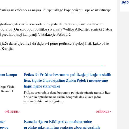
isnika uskraćeno za najrazličitije usluge koje pružaju srpske institucije
ledamo, ali ono što se sada vidi jeste da, zapravo, Kurti ovakvom
od Srba. On sprovodi politiku stvaranja 'Velike Albanije', etnički čistog
j predizbornoj kampanji", istakao je Petković.
i jače da se ujedine i da daju svi punu podršku Srpskoj listi, kako bi se
a Kurtija.
skom kampu
Petković: Priština besramno politizuje pitanje nestalih
lica, žigoše čitavu opštinu Zubin Potok i neosnovano
hapsi njene stanovnike
ohiju Vlade
a Kosova I
Priština prethodnih dana besramno politizuje pitanje nestalih lica,
brutalnim optužbama na račun Beograda dok čitavu jednu
opštinu Zubin Potok žigoše...
OPŠIRNIJE >
OPŠIRNIJE >
imer
Kancelarija za KiM poziva međunarodne
egovog
predstavnike na hitnu reakciju zbog nelegalnih