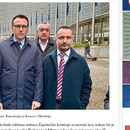
oto: Kancelarija za Kosovo i Metohiju
 da bude održana sednica Zajedničke komisije za nestala lica, nakon što je
cionalnog nasilja Prištine nad Srbima, rekao da je zatvoreno oko 35