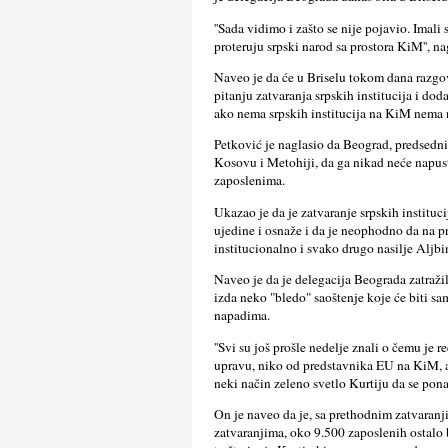
''Sada vidimo i zašto se nije pojavio. Imal
proteruju srpski narod sa prostora KiM'', na
Naveo je da će u Briselu tokom dana razgov
pitanju zatvaranja srpskih institucija i dod
ako nema srpskih institucija na KiM nema n
Petković je naglasio da Beograd, predsedni
Kosovu i Metohiji, da ga nikad neće napusti
zaposlenima.
Ukazao je da je zatvaranje srpskih instituci
ujedine i osnaže i da je neophodno da na p
institucionalno i svako drugo nasilje Alj
Naveo je da je delegacija Beograda zatražil
izda neko "bledo" saoštenje koje će biti sa
napadima.
''Svi su još prošle nedelje znali o čemu je r
upravu, niko od predstavnika EU na KiM, al
neki način zeleno svetlo Kurtiju da se ponaš
On je naveo da je, sa prethodnim zatvaranj
zatvaranjima, oko 9.500 zaposlenih ostalo b