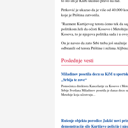
to što im je Kurti ukinuo pravo na rad.
Petković je ukazao da je više od 40.000 kor
koje je Priština zatvorila.
"Razmere Kurtijevog terora ćemo tek da sag
politikom želi da očisti Kosovo i Metohiju 
Kosova, to je njegova politika sada i u ovo
On je naveo da zato Srbi treba još snažnije 
odbranili od terora Prištine i režima Aljbin
Poslednje vesti
Miladinov posetila decu sa KiM u sport
„Srbija te zove“
Pomoćnica direktora Kancelarije za Kosovo i Met
Srbije Svetlana Miladinov posetila je danas decu s
Metohije koja učestvuju...
Rušenje objekta porodice Jakšić novi pr
demonstracije sile Kurtijeve policije i nj