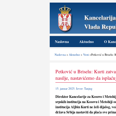
Kancelarija
Vlada Repub
Naslovna
Aktuelno
O Kance
Naslovna
»
Aktuelno
»
Vesti
»Petković u Briselu: K
Petković u Briselu: Kurti zatva
nasilje, nastavićemo da isplać
15. januar 2025. Izvor: Tanjug
Direktor Kancelarije za Kosovo i Metohiju
srpskih institucija na Kosovu i Metohiji 
institucija Aljbin Kurti ne želi dijalog, 
država Srbija nastaviti da plaća sve prina