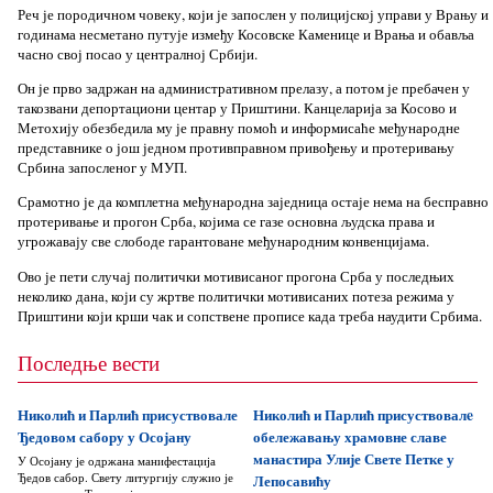
Реч је породичном човеку, који је запослен у полицијској управи у Врању и
годинама несметано путује између Косовске Каменице и Врања и обавља
часно свој посао у централној Србији.
Он је прво задржан на административном прелазу, а потом је пребачен у
такозвани депортациони центар у Приштини. Канцеларија за Косово и
Метохију обезбедила му је правну помоћ и информисаће међународне
представнике о још једном противправном привођењу и протеривању
Србина запосленог у МУП.
Срамотно је да комплетна међународна заједница остаје нема на бесправно
протеривање и прогон Срба, којима се газе основна људска права и
угрожавају све слободе гарантоване међународним конвенцијама.
Ово је пети случај политички мотивисаног прогона Срба у последњих
неколико дана, који су жртве политички мотивисаних потеза режима у
Приштини који крши чак и сопствене прописе када треба наудити Србима.
Последње вести
Николић и Парлић присуствовале
Николић и Парлић присуствовалe
Ђедовом сабору у Осојану
обележавању храмовне славе
манастира Улије Свете Петке у
У Осојану је одржана манифестација
Ђедов сабор. Свету литургију служио је
Лепосавићу