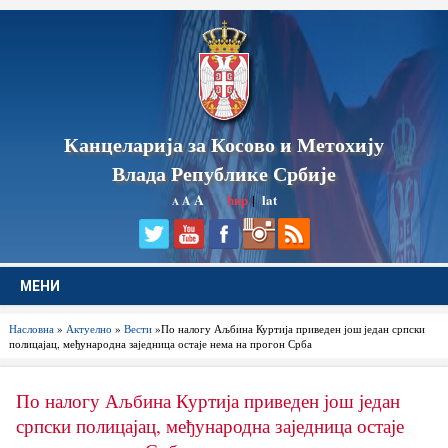
Канцеларија за Косово и Метохију
Влада Републике Србије
A
ћир
|
lat
A
A
МЕНИ
Насловна
»
Актуелно
»
Вести
»По налогу Аљбина Куртија приведен још један српски
полицајац, међународна заједница остаје нема на прогон Срба
По налогу Аљбина Куртија приведен још један
српски полицајац, међународна заједница остаје