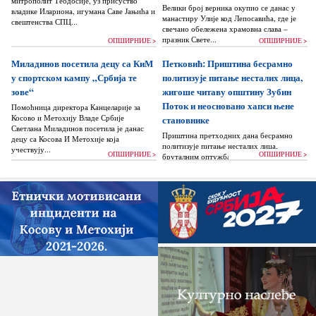
митрополит Теодосије, уз присуство
Велики број верника окупио се данас у
владике Илариона, игумана Саве Јањића и
манастиру Улије код Лепосавића, где је
свештенства СПЦ...
свечано обележена храмовна слава –
празник Свете...
ОПШИРНИЈЕ >
ОПШИРНИЈЕ >
Миладинов посетила децу са КиМ
Петковић: Приштина бесрамно
у спортском кампу „Србија те
политизује питање несталих лица,
зове“
жигоше читаву општину Зубин
Поток и неосновано хапси њене
Помоћница директора Канцеларије за
Косово и Метохију Владе Србије
становнике
Светлана Миладинов посетила је данас
Приштина претходних дана бесрамно
децу са Косова И Метохије која
политизује питање несталих лица,
учествују...
ОПШИРНИЈЕ >
ОПШИРНИЈЕ >
бруталним оптужбама на рачун Београда
док читаву једну општину Зубин Поток
жигоше...