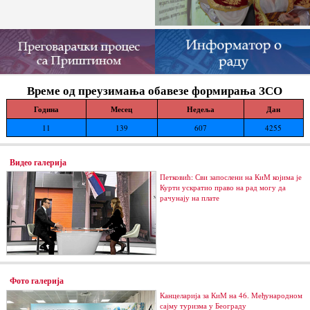
Време од преузимања обавезе формирања ЗСО
Година
Месец
Недеља
Дан
11
139
607
4255
Видео галерија
Петковић: Сви запослени на КиМ којима је
Курти ускратио право на рад могу да
рачунају на плате
Фото галерија
Канцеларија за КиМ на 46. Међународном
сајму туризма у Београду