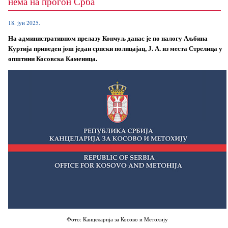
нема на прогон Срба
18. јун 2025.
На административном прелазу Кончуљ данас је по налогу Аљбина
Куртија приведен још један српски полицајац, Ј. А. из места Стрелица у
општини Косовска Каменица.
Фото: Канцеларија за Косово и Метохију