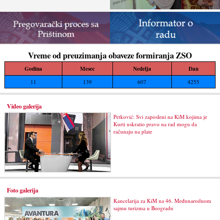
Vreme od preuzimanja obaveze formiranja ZSO
Godina
Mesec
Nedelja
Dan
11
139
607
4255
Video galerija
Petković: Svi zaposleni na KiM kojima je
Kurti uskratio pravo na rad mogu da
računaju na plate
Foto galerija
Kancelarija za KiM na 46. Međunarodnom
sajmu turizma u Beogradu