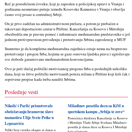
Reč je porodičnom čoveku, koji je zaposlen u policijskoj upravi u Vranju i
godinama nesmetano putuje između Kosovske Kamenice i Vranja i obavlja
časno svoj posao u centralnoj Srbiji.
On je prvo zadržan na administrativnom prelazu, a potom je prebačen u
takozvani deportacioni centar u Prištini. Kancelarija za Kosovo i Metohiju
obezbedila mu je pravnu pomoć i informisaće međunarodne predstavnike o još
jednom protivpravnom privođenju i proterivanju Srbina zaposlenog u MUP.
Sramotno je da kompletna međunarodna zajednica ostaje nema na bespravno
proterivanje i progon Srba, kojima se gaze osnovna ljudska prava i ugrožavaju
sve slobode garantovane međunarodnim konvencijama.
Ovo je peti slučaj politički motivisanog progona Srba u poslednjih nekoliko
dana, koji su žrtve politički motivisanih poteza režima u Prištini koji krši čak i
sopstvene propise kada treba nauditi Srbima.
Poslednje vesti
Nikolić i Parlić prisustvovale
Miladinov posetila decu sa KiM u
obeležavanju hramovne slave
sportskom kampu „Srbija te zove“
manastira Ulije Svete Petke u
Pomoćnica direktora Kancelarije za Kosovo
i Metohiju Vlade Srbije Svetlana Miladinov
Leposaviću
posetila je danas decu sa Kosova I Metohije
Veliki broj vernika okupio se danas u
koja učestvuju...