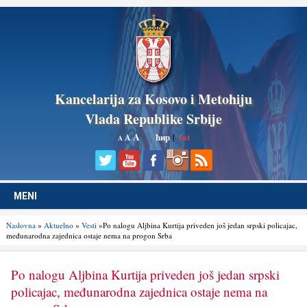
Kancelarija za Kosovo i Metohiju
Vlada Republike Srbije
A
ћир
|
lat
A
A
MENI
Naslovna
»
Aktuelno
»
Vesti
»Po nalogu Aljbina Kurtija priveden još jedan srpski policajac,
međunarodna zajednica ostaje nema na progon Srba
Po nalogu Aljbina Kurtija priveden još jedan srpski
policajac, međunarodna zajednica ostaje nema na