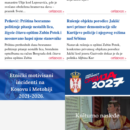
manastiru Ulije kod Leposavića, gde je
svečano obeležena hramovna slava –
praznik Svete...
OPŠIRNIJE >
OPŠIRNIJE >
Petković: Priština besramno
Rušenje objekta porodice Jakšić
politizuje pitanje nestalih lica,
novi primer demonstracije sile
žigoše čitavu opštinu Zubin Potok i
Kurtijeve policije i njegovog režima
neosnovano hapsi njene stanovnike
nad Srbima
Priština prethodnih dana besramno
Nastavak rušenja u opštini Zubin Potok,
politizuje pitanje nestalih lica, brutalnim
konkretno privatnog objekata porodice
optužbama na račun Beograda dok čitavu
Jakšić kod jezera Gazivode dokaz je da je
jednu opštinu Zubin Potok žigoše...
politika Alјbina Kurtija...
OPŠIRNIJE >
OPŠIRNIJE >