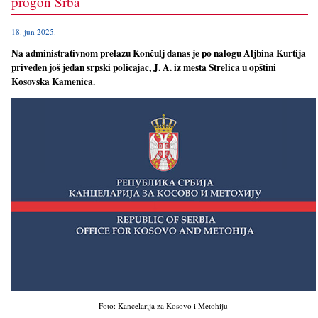
progon Srba
18. jun 2025.
Na administrativnom prelazu Končulj danas je po nalogu Aljbina Kurtija
priveden još jedan srpski policajac, J. A. iz mesta Strelica u opštini
Kosovska Kamenica.
Foto: Kancelarija za Kosovo i Metohiju