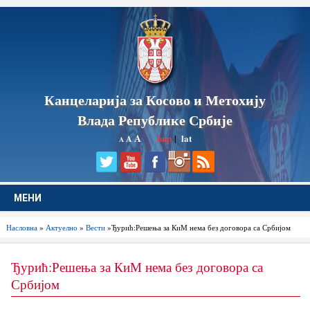
Канцеларија за Косово и Метохију
Влада Републике Србије
A
ћир
|
lat
A
A
МЕНИ
Насловна
»
Актуелно
»
Вести
»Ђурић:Решења за КиМ нема без договора са Србијом
Ђурић:Решења за КиМ нема без договора са
Србијом