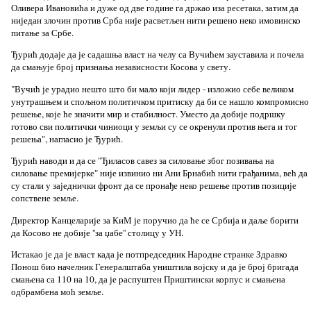
Оливера Ивановића и дуже од две године га држао иза ресетака, затим да
ниједан злочин против Срба није расветљен нити решено неко имовинско
питање за Србе.
Ђурић додаје да је садашња власт на челу са Вучићем зауставила и почела
да смањује број признања независности Косова у свету.
"Вучић је урадио нешто што би мало који лидер - изложио себе великом
унутрашњем и спољном политичком притиску да би се нашло компромисно
решење, које ће значити мир и стабилност. Уместо да добије подршку
готово сви политички чиниоци у земљи су се окренули против њега и тог
решења", нагласио је Ђурић.
Ђурић наводи и да се "Ђиласов савез за силовање због позивања на
силовање премијерке" није извинио ни Ани Брнабић нити грађанима, већ да
су стали у заједнички фронт да се пронађе неко решење против позиције
сопствене земље.
Директор Канцеларије за КиМ је поручио да ће се Србија и даље борити
да Косово не добије ''за џабе'' столицу у УН.
Истакао је да је власт када је потпредседник Народне странке Здравко
Понош био начелник Генералштаба уништила војску и да је број бригада
смањена са 110 на 10, да је распуштен Приштински корпус и смањена
одбрамбена моћ земље.