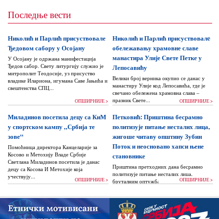
Последње вести
Николић и Парлић присуствовале
Николић и Парлић присуствовалe
Ђедовом сабору у Осојану
обележавању храмовне славе
манастира Улије Свете Петке у
У Осојану је одржана манифестација
Ђедов сабор. Свету литургију служио је
Лепосавићу
митрополит Теодосије, уз присуство
Велики број верника окупио се данас у
владике Илариона, игумана Саве Јањића и
манастиру Улије код Лепосавића, где је
свештенства СПЦ...
свечано обележена храмовна слава –
празник Свете...
ОПШИРНИЈЕ >
ОПШИРНИЈЕ >
Миладинов посетила децу са КиМ
Петковић: Приштина бесрамно
у спортском кампу „Србија те
политизује питање несталих лица,
зове“
жигоше читаву општину Зубин
Поток и неосновано хапси њене
Помоћница директора Канцеларије за
Косово и Метохију Владе Србије
становнике
Светлана Миладинов посетила је данас
Приштина претходних дана бесрамно
децу са Косова И Метохије која
политизује питање несталих лица,
учествују...
ОПШИРНИЈЕ >
ОПШИРНИЈЕ >
бруталним оптужбама на рачун Београда
док читаву једну општину Зубин Поток
жигоше...