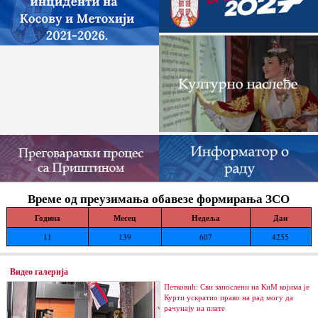
Време од преузимања обавезе формирања ЗСО
Година
Месец
Недеља
Дан
11
139
607
4255
Видео галерија
Петковић: Сви запослени на КиМ којима је
Курти ускратио право на рад могу да
рачунају на плате