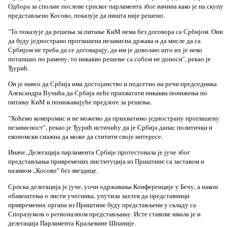
Одбора за спољне послове српског парламента због начина како је на скупу
представљено Косово, показује да ништа није решено.
"То показује да решења за питање КиМ нема без договора са Србијом. Они
да буду једнострано проглашена независна држава и да мисле да са
Србијом не треба да се договарају, да им је довољно што их је неко
потапшао по рамену, то никакво решење са собом не доноси", рекао је
Ђурић.
Он је навео да Србија има достојанство и подсетио на речи председника
Александра Вучића да Србија неће прихватати никаква понижења по
питању КиМ и понижавајуће предлоге за решења.
"Хоћемо компромис и не можемо да прихватимо једнострану проглашену
независност", рекао је Ђурић истичићу да је Србија данас политички и
економски снажна да може да ститити своје интересе.
Иначе, Делегација парламента Србије протестовала је јуче због
представљања привремених институција из Приштине са заставом и
називом „Косово" без звездице.
Српска делегација је јуче, уочи одржавања Конференције у Бечу, а након
обавештења о листи учесника, упутила захтев да представници
привремених органа из Приштине буду представљени у складу са
Споразумом о регионалном представљању. Исте ставове имала је и
делегација Парламента Краљевине Шпаније.