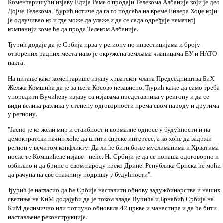
Коментаришући изјаву Едија Раме о продаји Телекома Албаније који је део
Дојче Телекома, Ђурић истиче да га то подсећа на време Енвера Хоџе који
је одлучивао ко и где може да улаже и да се сада одређује немачкој
компанији коме ће да прода Телеком Албаније.
Ђурић додаје да је Србија прва у региону по инвестицијама и броју
отворених радних места иако је окружена земљама чланицама ЕУ и НАТО
пакта.
На питање како коментарише изјаву хрватског члана Председништва БиХ
Жељка Комшића да је за њега Косово независно, Ђурић каже да само треба
упоредити Вучићеву изјаву са изјавама представника у реигону и да се
види велика разлика у степену одговорности према свом народу и другима
у региону.
"Јасно је ко жели мир и стаибност и нормалне односе у будућности и на
демоктратски начин хоће да штити спрске интересе, а ко хоће да задржи
регион у вечитом конфликту. Да ли ће бити боље муслиманима и Хрватима
после те Комшићеве изјаве - неће. На Србији је да се понаша одоговорно и
озбиљно и да брине о свом народу преко Дрине. Република Српска ће моћи
да рачуна на све снажнију подршку у будућности".
Ђурић је нагласио да ће Србија наставити обнову задужбинарства и наших
светиња на КиМ додајући да је током владе Вучића и Брнабић Србија на
КиМ делимично или потпуно обновила 42 цркве и манастира и да ће бити
настављене реконструкције.