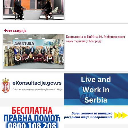
Фото галерија
Канцеларија за КиМ на 46. Међународном
сајму туризма у Београду