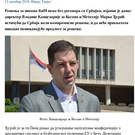
12.октобар 2018. Извор: Танјуг
Решења за питање КиМ нема без договора са Србијом, изјавио је данас
директор Владине Канцеларије за Косово и Метохију Марко Ђурић
истичући да Србија жели компромисно решење, и да неће прихватати
никакве понижавајуће предлоге за решење.
Фото: Канцеларија за Косово и Метохију
Ђурић је за тв Пинк рекао да јучерашње напуштање конференције о
заједничкој спољној и безбедносној политици ЕУ у Бечу Делегације