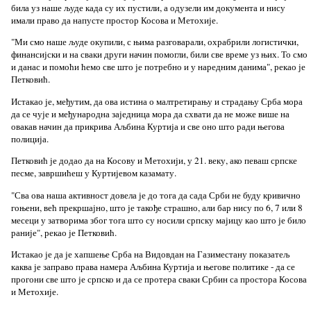
била уз наше људе када су их пустили, а одузели им документа и нису
имали право да напусте простор Косова и Метохије.
"Ми смо наше људе окупили, с њима разговарали, охрабрили логистички,
финансијски и на сваки други начин помогли, били све време уз њих. То смо
и данас и помоћи ћемо све што је потребно и у наредним данима", рекао је
Петковић.
Истакао је, међутим, да ова истина о малтретирању и страдању Срба мора
да се чује и међународна заједница мора да схвати да не може више на
овакав начин да прикрива Аљбина Куртија и све оно што ради његова
полиција.
Петковић је додао да на Косову и Метохији, у 21. веку, ако певаш српске
песме, завршићеш у Куртијевом казамату.
"Сва ова наша активност довела је до тога да сада Срби не буду кривично
гоњени, већ прекршајно, што је такође страшно, али бар нису по 6, 7 или 8
месеци у затворима због тога што су носили српску мајицу као што је било
раније", рекао је Петковић.
Истакао је да је хапшење Срба на Видовдан на Газиместану показатељ
каква је заправо права намера Аљбина Куртија и његове политике - да се
прогони све што је српско и да се протера сваки Србин са простора Косова
и Метохије.