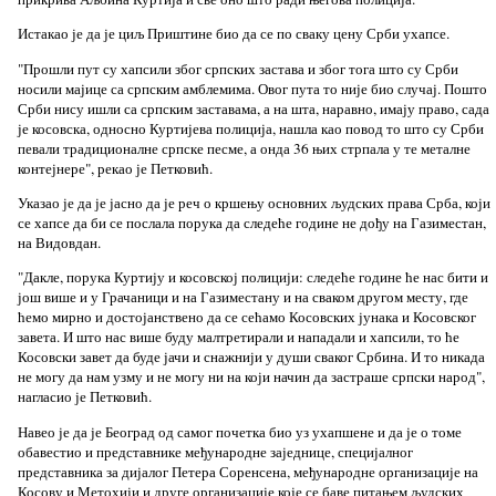
Истакао је да је циљ Приштине био да се по сваку цену Срби ухапсе.
"Прошли пут су хапсили због српских застава и због тога што су Срби
носили мајице са српским амблемима. Овог пута то није био случај. Пошто
Срби нису ишли са српским заставама, а на шта, наравно, имају право, сада
је косовска, односно Куртијева полиција, нашла као повод то што су Срби
певали традиционалне српске песме, а онда 36 њих стрпала у те металне
контејнере", рекао је Петковић.
Указао је да је јасно да је реч о кршењу основних људских права Срба, који
се хапсе да би се послала порука да следеће године не дођу на Газиместан,
на Видовдан.
"Дакле, порука Куртију и косовској полицији: следеће године ће нас бити и
још више и у Грачаници и на Газиместану и на сваком другом месту, где
ћемо мирно и достојанствено да се сећамо Косовских јунака и Косовског
завета. И што нас више буду малтретирали и нападали и хапсили, то ће
Косовски завет да буде јачи и снажнији у души сваког Србина. И то никада
не могу да нам узму и не могу ни на који начин да застраше српски народ",
нагласио је Петковић.
Навео је да је Београд од самог почетка био уз ухапшене и да је о томе
обавестио и представнике међународне заједнице, специјалног
представника за дијалог Петера Соренсена, међународне организације на
Косову и Метохији и друге организације које се баве питањем људских