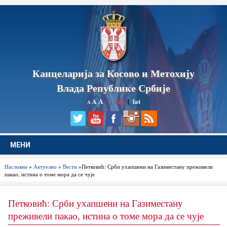
Канцеларија за Косово и Метохију
Влада Републике Србије
A
ћир
|
lat
A
A
МЕНИ
Насловна
»
Актуелно
»
Вести
»Петковић: Срби ухапшени на Газиместану преживели
пакао, истина о томе мора да се чује
Петковић: Срби ухапшени на Газиместану
преживели пакао, истина о томе мора да се чује