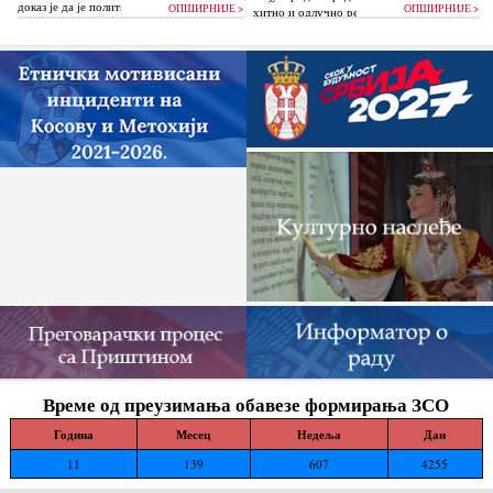
доказ је да је политика Аљбина Куртија...
ОПШИРНИЈЕ >
ОПШИРНИЈЕ >
хитно и одлучно реагују и да без
одлагања зауставе поновно отпочињање
нелегалних грађевинских...
Време од преузимања обавезе формирања ЗСО
Година
Месец
Недеља
Дан
11
139
607
4255