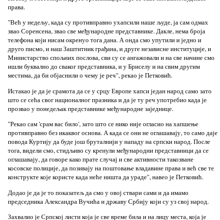
права.
"Већ у недељу, када су противправно ухапсили наше људе, ја сам одмах
звао Соренсена, звао све међународне представнике. Дакле, нема броја
телефона који нисам окренуо тога дана. А онда смо упутили и једно и
друго писмо, и наш Заштитник грађана, и друге независне институције, и
Министарство спољних послова, сви су се ангажовали и на све начине смо
ишли буквално до сваког представника, и у Бриселу и на свим другим
местима, да би објаснили о чему је реч", рекао је Петковић.
Истакао је да је срамота да се у срцу Европе хапси један народ само зато
што се сећа свог националног празника и да је ту реч употребио када је
прозвао у понедељак представнике међународне заједнице.
"Рекао сам 'срам вас било', зато што се нико није огласио на хапшење
противправно без икаквог основа. А када се они не оглашавају, то само даје
повода Куртију да буде још бруталнији у нападу на српски народ. После
тога, видели смо, стидљиво су кренули међународни представници да се
оглашавају, да говоре како прате случај и све активности такозване
косовске полиције, да позивају на поштовање владавине права и већ све те
конструкте које користе када неће ништа да ураде", навео је Петковић.
Додао је да је то показатељ да смо у овој ствари сами и да имамо
председника Александра Вучића и државу Србију који су уз свој народ.
Захвалио је Српској листи која је све време била и на лицу места, која је