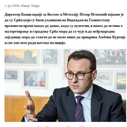
1. јул 2026. Извор: Танјуг
Директор Канцеларије за Косово и Метохију Петар Петковић изјавио је
да су Срби који су били ухапшени на Видовдан на Газиместану
преживели прави пакао до данас, када су пуштени, и навео да истина о
малтретирању и страдању Срба мора да се чује и да међународна
заједница мора да схвати да не може више да прикрива Аљбина Куртија
и све оно што ради његова полиција.