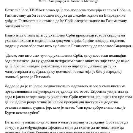
Фото: Канцеларија за Косово и Метохију
Петковић је за ТВ Мост рекао да је тзв. косовска полиција хапсила Србе на
Газиместану да би се послала порука да следеће године на Видовдан не
дођу на Газиместан и истакао да ће Срба следеће године на Газиместану
бити још више.
Навео је да о томе шта су ухапшени Срби преживели говоре сведочења
ухапшених, али и медицинска документација, бројне повреде, подливи,
модрице само због тога што су били на Газиместану да прославе Видовдан.
"Дакле, оно што смо чули од ухапшених Срба, да су косовски полицајци
вадили ножеве, да су ударали пендреком сваког онога ко није хтео да каже
да је Косово наводно република, а нико није хтео да каже, да су их
малтретирали и вређали, да су исмевали човека који је био у народној
ношњи", рекао је Петковић.
Додао је да је то јасно, недвосмислено и детаљно навео у свим писмима
представницима међународне заједнице, поготово Европске уније, али да
сада и јавно говори када су ухапшени Срби пуштени, јер није хтео пре тога
да ни једном речју утиче на на цео прекршајни поступак и додатно
отежава нашим људима, јер, како је навео, "сви врло добро знамо како је
Курти осветољубив".
Петковић је нагласио да истина о малтретирању и страдању Срба мора да
се чује и да међународна заједница мора да схвати да не може више да
прикрива Аљбина Куртија и све оно што ради његова полиција.