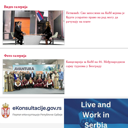
Видео галерија
Петковић: Сви запослени на КиМ којима је
Курти ускратио право на рад могу да
рачунају на плате
Фото галерија
Канцеларија за КиМ на 46. Међународном
сајму туризма у Београду