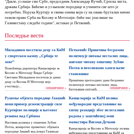
"Дакле, уз наше смо Србе, председник Александар Вучић, Српска листа,
држава Србија. Бићемо и уз њихове породице и учинити све што је
потребно. Порука Куртију и свима онима који су на овако бруталан начин
газили право Срба на Косову и Метохији: биће нас још више на
Газиместану следеће године", истакао је Петковић.
Последње вести
Миладинов посетила децу са КиМ
Петковић: Приштина бесрамно
у спортском кампу „Србија те
политизује питање несталих лица,
зове“
жигоше читаву општину Зубин
Поток и неосновано хапси њене
Помоћница директора Канцеларије за
Косово и Метохију Владе Србије
становнике
Светлана Миладинов посетила је данас
Приштина претходних дана бесрамно
децу са Косова И Метохије која
политизује питање несталих лица,
учествују...
ОПШИРНИЈЕ >
ОПШИРНИЈЕ >
бруталним оптужбама на рачун Београда
док читаву једну општину Зубин Поток
Рушење објекта породице Јакшић
Канцеларија за КиМ позива
жигоше...
нови пример демонстрације силе
међународне представнике на
Куртијеве полиције и његовог
хитну реакцију због нелегалних
режима над Србима
радова у заштићеној зони
манастира Високи Дечани
Наставак рушења у општини Зубин
Поток, конкретно приватног објеката
Канцеларија за Косово и Метохију позива
породице Јакшић код језера Газиводе
међународне представнике на КиМ да