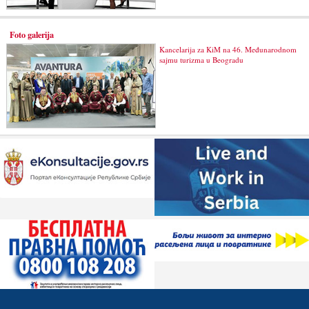
Foto galerija
Kancelarija za KiM na 46. Međunarodnom
sajmu turizma u Beogradu