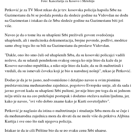
Foto: Kancelarija za Kosovo i Metohiju
Petković je za TV Most rekao da je tzv. kosovska policija hapsila Srbe na
Gazimestanu da bi se poslala poruka da sledeće godine na Vidovdan ne dođu
na Gazimestan i istakao da će Srba sledeće godine na Gazimestanu biti još
više.
Naveo je da o tome šta su uhapšeni Srbi preživeli govore svedočenja
uhapšenih, ali i medicinska dokumentacija, brojne povrede, podlivi, modrice
samo zbog toga što su bili na Gazimestanu da proslave Vidovdan.
"Dakle, ono što smo čuli od uhapšenih Srba, da su kosovski policajci vadili
noževe, da su udarali pendrekom svakog onoga ko nije hteo da kaže da je
Kosovo navodno republika, a niko nije hteo da kaže, da su ih maltretirali i
vređali, da su ismevali čoveka koji je bio u narodnoj nošnji", rekao je Petković.
Dodao je da je to jasno, nedvosmisleno i detaljno naveo u svim pismima
predstavnicima međunarodne zajednice, pogotovo Evropske unije, ali da sada i
javno govori kada su uhapšeni Srbi pušteni, jer nije hteo pre toga da ni jednom
rečju utiče na na ceo prekršajni postupak i dodatno otežava našim ljudima, jer,
kako je naveo, "svi vrlo dobro znamo kako je Kurti osvetoljubiv".
Petković je naglasio da istina o maltretiranju i stradanju Srba mora da se čuje i
da međunarodna zajednica mora da shvati da ne može više da prikriva Aljbina
Kurtija i sve ono što radi njegova policija.
Istakao je da je cilj Prištine bio da se po svaku cenu Srbi uhapse.