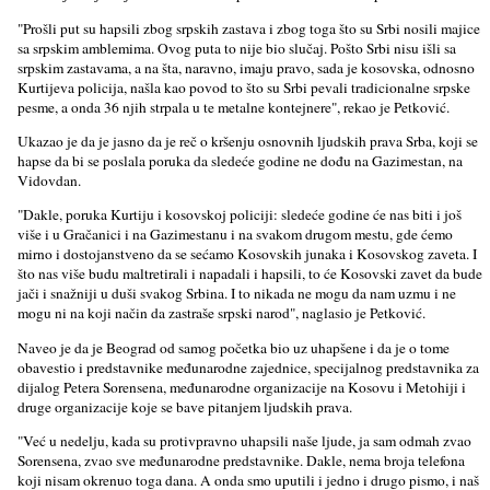
"Prošli put su hapsili zbog srpskih zastava i zbog toga što su Srbi nosili majice
sa srpskim amblemima. Ovog puta to nije bio slučaj. Pošto Srbi nisu išli sa
srpskim zastavama, a na šta, naravno, imaju pravo, sada je kosovska, odnosno
Kurtijeva policija, našla kao povod to što su Srbi pevali tradicionalne srpske
pesme, a onda 36 njih strpala u te metalne kontejnere", rekao je Petković.
Ukazao je da je jasno da je reč o kršenju osnovnih ljudskih prava Srba, koji se
hapse da bi se poslala poruka da sledeće godine ne dođu na Gazimestan, na
Vidovdan.
"Dakle, poruka Kurtiju i kosovskoj policiji: sledeće godine će nas biti i još
više i u Gračanici i na Gazimestanu i na svakom drugom mestu, gde ćemo
mirno i dostojanstveno da se sećamo Kosovskih junaka i Kosovskog zaveta. I
što nas više budu maltretirali i napadali i hapsili, to će Kosovski zavet da bude
jači i snažniji u duši svakog Srbina. I to nikada ne mogu da nam uzmu i ne
mogu ni na koji način da zastraše srpski narod", naglasio je Petković.
Naveo je da je Beograd od samog početka bio uz uhapšene i da je o tome
obavestio i predstavnike međunarodne zajednice, specijalnog predstavnika za
dijalog Petera Sorensena, međunarodne organizacije na Kosovu i Metohiji i
druge organizacije koje se bave pitanjem ljudskih prava.
"Već u nedelju, kada su protivpravno uhapsili naše ljude, ja sam odmah zvao
Sorensena, zvao sve međunarodne predstavnike. Dakle, nema broja telefona
koji nisam okrenuo toga dana. A onda smo uputili i jedno i drugo pismo, i naš