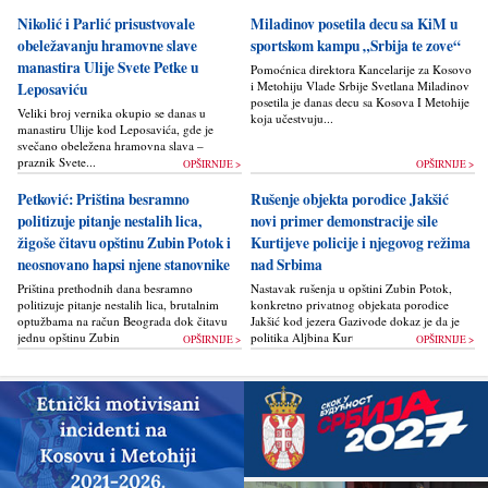
Nikolić i Parlić prisustvovale
Miladinov posetila decu sa KiM u
obeležavanju hramovne slave
sportskom kampu „Srbija te zove“
manastira Ulije Svete Petke u
Pomoćnica direktora Kancelarije za Kosovo
i Metohiju Vlade Srbije Svetlana Miladinov
Leposaviću
posetila je danas decu sa Kosova I Metohije
Veliki broj vernika okupio se danas u
koja učestvuju...
manastiru Ulije kod Leposavića, gde je
svečano obeležena hramovna slava –
praznik Svete...
OPŠIRNIJE >
OPŠIRNIJE >
Petković: Priština besramno
Rušenje objekta porodice Jakšić
politizuje pitanje nestalih lica,
novi primer demonstracije sile
žigoše čitavu opštinu Zubin Potok i
Kurtijeve policije i njegovog režima
neosnovano hapsi njene stanovnike
nad Srbima
Priština prethodnih dana besramno
Nastavak rušenja u opštini Zubin Potok,
politizuje pitanje nestalih lica, brutalnim
konkretno privatnog objekata porodice
optužbama na račun Beograda dok čitavu
Jakšić kod jezera Gazivode dokaz je da je
jednu opštinu Zubin Potok žigoše...
politika Alјbina Kurtija...
OPŠIRNIJE >
OPŠIRNIJE >