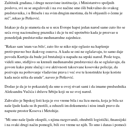
Zaštitnik građana, i druge nezavisne institucije, i Ministarstvo spoljnih
poslova, svi su se angažovali i na sve načine smo išli bukvalno do svakog
predstavnika, i u Briselu i na svim drugim mestima, da bi objasnili o čemu je
reč", rekao je Petković.
Istakao je da je sramota da se u srcu Evrope hapsi jedan narod samo zato što se
seća svog nacionalnog praznika i da je tu reč upotrebio kada je prozvao u
ponedeljak predstavnike međunarodne zajednice.
"Rekao sam 'sram vas bilo', zato što se niko nije oglasio na hapšenje
protivpravno bez ikakvog osnova. A kada se oni ne oglašavaju, to samo daje
povoda Kurtiju da bude još brutalniji u napadu na srpski narod. Posle toga,
videli smo, stidljivo su krenuli međunarodni predstavnici da se oglašavaju, da
govore kako prate slučaj i sve aktivnosti takozvane kosovske policije, da
pozivaju na poštovanje vladavine prava i već sve te konstrukte koje koriste
kada neće ništa da urade", naveo je Petković.
Dodao je da je to pokazatelj da smo u ovoj stvari sami i da imamo predsednika
Aleksandra Vučića i državu Srbiju koji su uz svoj narod.
Zahvalio je Srpskoj listi koja je sve vreme bila i na licu mesta, koja je bila uz
naše ljude kada su ih pustili, a oduzeli im dokumenta i nisu imali pravo da
napuste prostor Kosova i Metohije.
"Mi smo naše ljude okupili, s njima razgovarali, ohrabrili logistički, finansijski
i na svaki drugi način pomogli, bili sve vreme uz njih. To smo i danas i pomoći