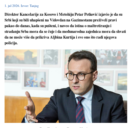
1. jul 2026. Izvor: Tanjug
Direktor Kancelarije za Kosovo i Metohiju Petar Petković izjavio je da su
Srbi koji su bili uhapšeni na Vidovdan na Gazimestanu preživeli pravi
pakao do danas, kada su pušteni, i naveo da istina o maltretiranju i
stradanju Srba mora da se čuje i da međunarodna zajednica mora da shvati
da ne može više da prikriva Aljbina Kurtija i sve ono što radi njegova
policija.