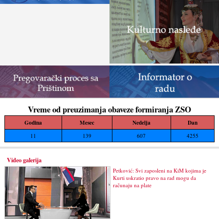
Vreme od preuzimanja obaveze formiranja ZSO
Godina
Mesec
Nedelja
Dan
11
139
607
4255
Video galerija
Petković: Svi zaposleni na KiM kojima je
Kurti uskratio pravo na rad mogu da
računaju na plate