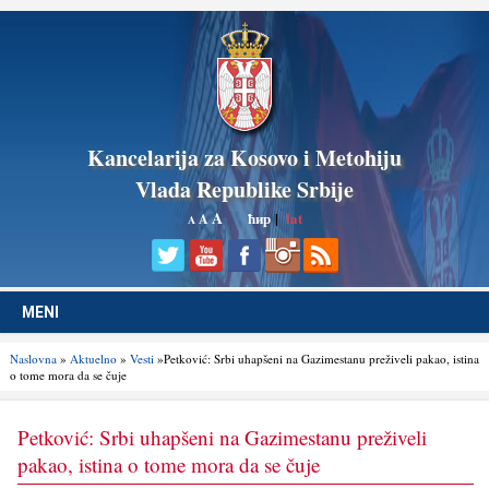
Kancelarija za Kosovo i Metohiju
Vlada Republike Srbije
A
ћир
|
lat
A
A
MENI
Naslovna
»
Aktuelno
»
Vesti
»Petković: Srbi uhapšeni na Gazimestanu preživeli pakao, istina
o tome mora da se čuje
Petković: Srbi uhapšeni na Gazimestanu preživeli
pakao, istina o tome mora da se čuje