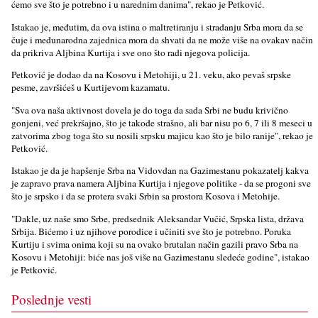
ćemo sve što je potrebno i u narednim danima", rekao je Petković.
Istakao je, međutim, da ova istina o maltretiranju i stradanju Srba mora da se
čuje i međunarodna zajednica mora da shvati da ne može više na ovakav način
da prikriva Aljbina Kurtija i sve ono što radi njegova policija.
Petković je dodao da na Kosovu i Metohiji, u 21. veku, ako pevaš srpske
pesme, završićeš u Kurtijevom kazamatu.
"Sva ova naša aktivnost dovela je do toga da sada Srbi ne budu krivično
gonjeni, već prekršajno, što je takođe strašno, ali bar nisu po 6, 7 ili 8 meseci u
zatvorima zbog toga što su nosili srpsku majicu kao što je bilo ranije", rekao je
Petković.
Istakao je da je hapšenje Srba na Vidovdan na Gazimestanu pokazatelj kakva
je zapravo prava namera Aljbina Kurtija i njegove politike - da se progoni sve
što je srpsko i da se protera svaki Srbin sa prostora Kosova i Metohije.
"Dakle, uz naše smo Srbe, predsednik Aleksandar Vučić, Srpska lista, država
Srbija. Bićemo i uz njihove porodice i učiniti sve što je potrebno. Poruka
Kurtiju i svima onima koji su na ovako brutalan način gazili pravo Srba na
Kosovu i Metohiji: biće nas još više na Gazimestanu sledeće godine", istakao
je Petković.
Poslednje vesti