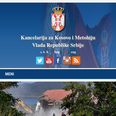
Kancelarija za Kosovo i Metohiju
Vlada Republike Srbije
A
ћир
|
lat
|
eng
A
A
MENI