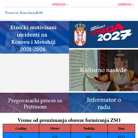
OPŠIRNIJE >
OPŠIRNIJE >
Tweets by KancelarijaKiM
Vreme od preuzimanja obaveze formiranja ZSO
Godina
Mesec
Nedelja
Dan
11
139
607
4255