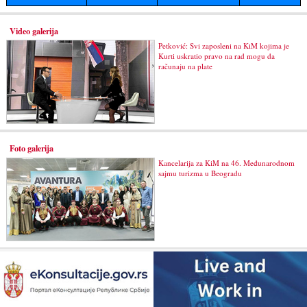
Video galerija
Petković: Svi zaposleni na KiM kojima je
Kurti uskratio pravo na rad mogu da
računaju na plate
Foto galerija
Kancelarija za KiM na 46. Međunarodnom
sajmu turizma u Beogradu