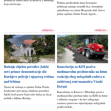
posetila je danas decu sa Kosova I Metohije
Priština prethodnih dana besramno
koja učestvuju...
politizuje pitanje nestalih lica, brutalnim
optužbama na račun Beograda dok čitavu
jednu opštinu Zubin Potok žigoše...
OPŠIRNIJE >
OPŠIRNIJE >
Rušenje objekta porodice Jakšić
Kancelarija za KiM poziva
novi primer demonstracije sile
međunarodne predstavnike na hitnu
Kurtijeve policije i njegovog režima
reakciju zbog nelegalnih radova u
nad Srbima
zaštićenoj zoni manastira Visoki
Dečani
Nastavak rušenja u opštini Zubin Potok,
konkretno privatnog objekata porodice
Kancelarija za Kosovo i Metohiju poziva
Jakšić kod jezera Gazivode dokaz je da je
međunarodne predstavnike na KiM da hitno
politika Alјbina Kurtija...
i odlučno reaguju i da bez odlaganja
zaustave ponovno otpočinjanje nelegalnih
građevinskih...