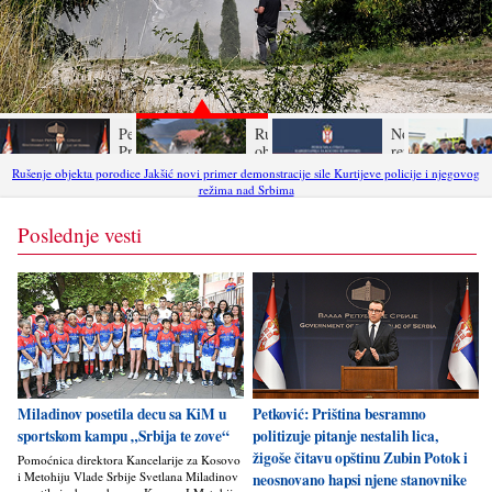
Petković:
Rušenje
Nova
Priština
objekta
represija
besramno
porodice
režima u
Rušenje objekta porodice Jakšić novi primer demonstracije sile Kurtijeve policije i njegovog
politizuje
Jakšić novi
Prištini -
režima nad Srbima
pitanje
primer
Kurtijeva
nestalih
demonstracije
policija
Poslednje vesti
lica, žigoše
sile Kurtijeve
privela
čitavu
policije i
dvoje
opštinu
njegovog
Srba u
Zubin
režima nad
Zubinom
Potok i
Srbima
Potoku
neosnovano
zbog
hapsi njene
navodnog
stanovnike
ratnog
zločina
Miladinov posetila decu sa KiM u
Petković: Priština besramno
sportskom kampu „Srbija te zove“
politizuje pitanje nestalih lica,
žigoše čitavu opštinu Zubin Potok i
Pomoćnica direktora Kancelarije za Kosovo
i Metohiju Vlade Srbije Svetlana Miladinov
neosnovano hapsi njene stanovnike