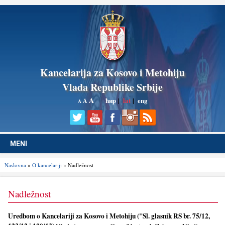
Kancelarija za Kosovo i Metohiju
Vlada Republike Srbije
A
ћир
|
lat
|
eng
A
A
MENI
Naslovna
»
O kancelariji
» Nadležnost
Nadležnost
Uredbom o Kancelariji za Kosovo i Metohiju ("Sl. glasnik RS br. 75/12,