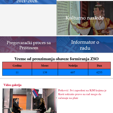
Vreme od preuzimanja obaveze formiranja ZSO
Godina
Mesec
Nedelja
Dan
11
139
607
4255
Video galerija
Petković: Svi zaposleni na KiM kojima je
Kurti uskratio pravo na rad mogu da
računaju na plate