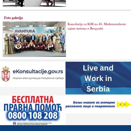
Foto galerija
Kancelarija za KiM na 46. Međunarodnom
sajmu turizma u Beogradu