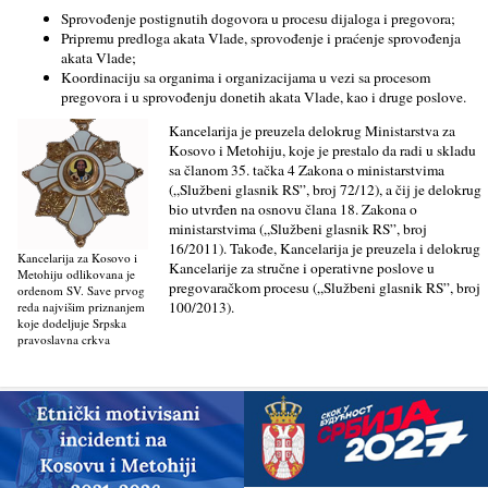
Sprovođenje postignutih dogovora u procesu dijaloga i pregovora;
Pripremu predloga akata Vlade, sprovođenje i praćenje sprovođenja
akata Vlade;
Koordinaciju sa organima i organizacijama u vezi sa procesom
pregovora i u sprovođenju donetih akata Vlade, kao i druge poslove.
Kancelarija je preuzela delokrug Ministarstva za
Kosovo i Metohiju, koje je prestalo da radi u skladu
sa članom 35. tačka 4 Zakona o ministarstvima
(„Službeni glasnik RS”, broj 72/12), a čij je delokrug
bio utvrđen na osnovu člana 18. Zakona o
ministarstvima („Službeni glasnik RS”, broj
16/2011). Takođe, Kancelarija je preuzela i delokrug
Kancelarija za Kosovo i
Kancelarije za stručne i operativne poslove u
Metohiju odlikovana je
pregovaračkom procesu („Službeni glasnik RS”, broj
ordenom SV. Save prvog
100/2013).
reda najvišim priznanjem
koje dodeljuje Srpska
pravoslavna crkva