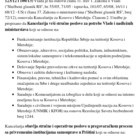
123/12 i 100/13)
Vlada je na osnovu člana 31. stav 1. Zakona o Vladi
("Službeni glasnik RS", br. 55/05, 71/05 - ispravka, 101/07, 65/08, 16/11 i
68/12 - US) i člana 37. Zakona o ministarstvima ("Službeni glasnik RS", broj
72/12), osnovala Kancelariju za Kosovo i Metohiju. Članom 2. Uredbe je
Kancelarija vrši stručne poslove za potrebe Vlade i nadležnih
propisano da
ministarstava
koji se odnose na:
Funkcionisanje institucija Republike Srbije na teritoriji Kosova i
Metohije;
Obrazovanje, zdravstvo, socijalnu politiku, kulturu, infrastrukturu,
sistem lokalne samouprave i telekomunikacije u srpskim područjima
Kosova i Metohije;
Delovanje Srpske pravoslavne crkve na teritoriji Kosova i Metohije;
Obnovu i zaštitu duhovnog i kulturnog nasleđa;
Finansijsku, pravnu, tehničku i kadrovsku pomoć u svim oblastima
značajnim za Srbe i druge nealbanske zajednice na teritoriji Kosova i
Metohije;
Saradnju s Komesarijatom za izbeglice u delu koji se odnosi na interno
raseljena lica sa Kosova i Metohije;
Saradnju s civilnom i vojnom misijom Ujedinjenih nacija na Kosovu i
Metohiji (UNMIK i KFOR) na osnovu Rezolucije Saveta bezbednosti
broj 1244.
obavlja stručne i operativne poslove u pregovaračkom procesu
Kancelarija
sa privremenim institucijama samouprave u Prištini
koji se odnose na: