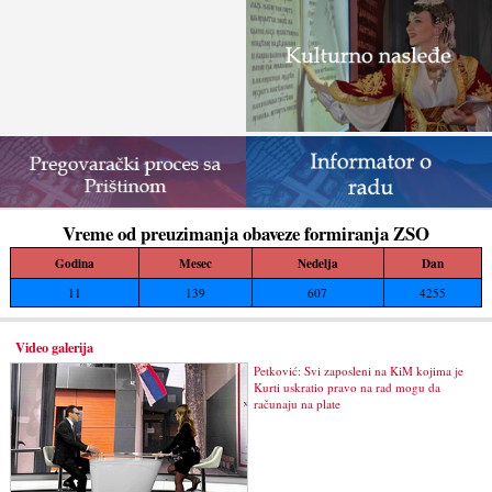
Vreme od preuzimanja obaveze formiranja ZSO
Godina
Mesec
Nedelja
Dan
11
139
607
4255
Video galerija
Petković: Svi zaposleni na KiM kojima je
Kurti uskratio pravo na rad mogu da
računaju na plate