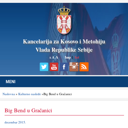
Kancelarija za Kosovo i Metohiju
Vlada Republike Srbije
A
ћир
|
lat
A
A
MENI
Naslovna
»
Kulturno nasleđe
»Big Bend u Gračanici
Big Bend u Gračanici
decembar 2015.