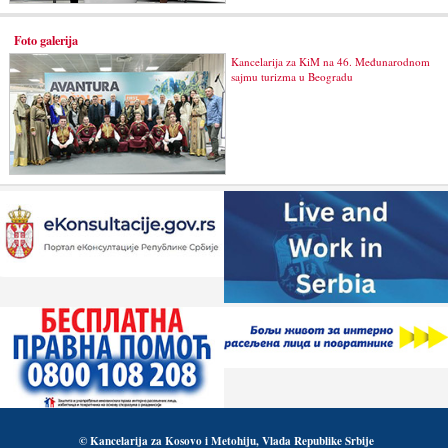
Foto galerija
Kancelarija za KiM na 46. Međunarodnom
sajmu turizma u Beogradu
© Kancelarija za Kosovo i Metohiju, Vlada Republike Srbije