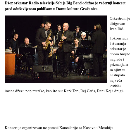
Džez orkestar Radio televizije Srbije Big Bend održao je večernji koncert
pred oduševlјenom publikom u Domu kulture Gračanica.
Orkestrom je
dirigovao
Ivan Ilić.
Tokom rada
i stvaranja
orkestar je
dobio brojne
nagrade i
priznanja, a
sa njim su
nastupala
najveća
svetska
imena džez i pop muzike, kao što su: Kark Teri, Rej Čarls, Deni Kej i drugi.
Koncert je organizovan uz pomoć Kancelarije za Kosovo i Metohiju.