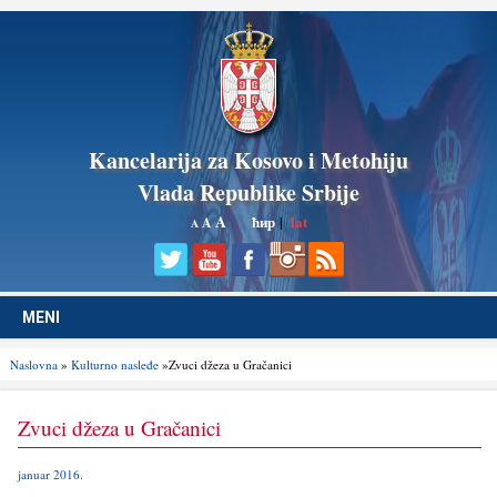
Kancelarija za Kosovo i Metohiju
Vlada Republike Srbije
A
ћир
|
lat
A
A
MENI
Naslovna
»
Kulturno nasleđe
»Zvuci džeza u Gračanici
Zvuci džeza u Gračanici
januar 2016.