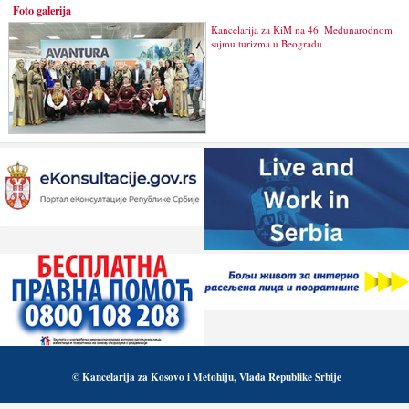
Foto galerija
Kancelarija za KiM na 46. Međunarodnom
sajmu turizma u Beogradu
© Kancelarija za Kosovo i Metohiju, Vlada Republike Srbije