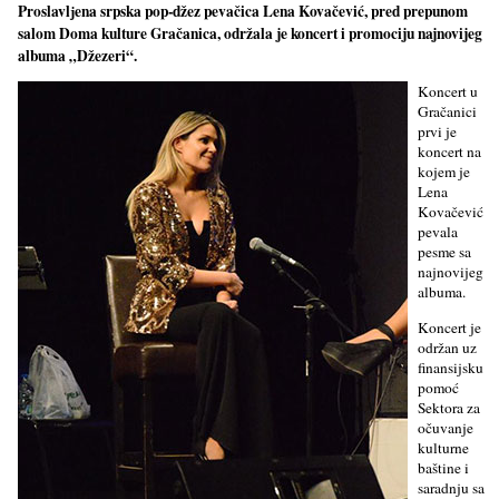
Proslavlјena srpska pop-džez pevačica Lena Kovačević, pred prepunom
salom Doma kulture Gračanica, održala je koncert i promociju najnovijeg
albuma „Džezeri“.
Koncert u
Gračanici
prvi je
koncert na
kojem je
Lena
Kovačević
pevala
pesme sa
najnovijeg
albuma.
Koncert je
održan uz
finansijsku
pomoć
Sektora za
očuvanje
kulturne
baštine i
saradnju sa