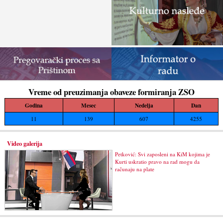
Vreme od preuzimanja obaveze formiranja ZSO
Godina
Mesec
Nedelja
Dan
11
139
607
4255
Video galerija
Petković: Svi zaposleni na KiM kojima je
Kurti uskratio pravo na rad mogu da
računaju na plate