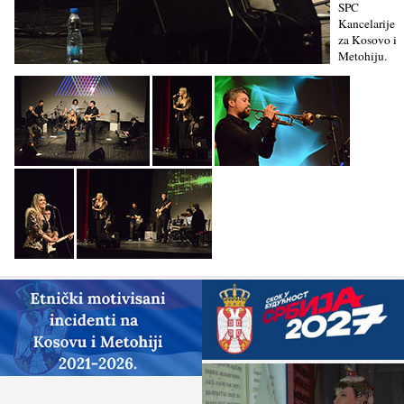
SPC
Kancelarije
za Kosovo i
Metohiju.