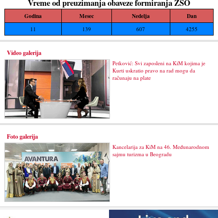
Vreme od preuzimanja obaveze formiranja ZSO
Godina
Mesec
Nedelja
Dan
11
139
607
4255
Video galerija
Petković: Svi zaposleni na KiM kojima je
Kurti uskratio pravo na rad mogu da
računaju na plate
Foto galerija
Kancelarija za KiM na 46. Međunarodnom
sajmu turizma u Beogradu