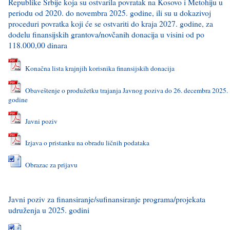
Republike Srbije koja su ostvarila povratak na Kosovo i Metohiju u
periodu od 2020. do novembra 2025. godine, ili su u dokazivoj
proceduri povratka koji će se ostvariti do kraja 2027. godine, za
dodelu finansijskih grantova/novčanih donacija u visini od po
118.000,00 dinara
Konačna lista krajnjih korisnika finansijskih donacija
Obaveštenje o produžetku trajanja Javnog poziva do 26. decembra 2025.
godine
Javni poziv
Izjava o pristanku na obradu ličnih podataka
Obrazac za prijavu
Javni poziv za finansiranje/sufinansiranje programa/projekata
udruženja u 2025. godini