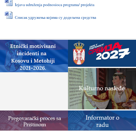
Izjava udruženja podnosioca programa/ projekta
Списак удружења којима су додељена средства