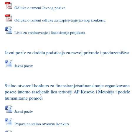
Odluka o izmeni Javnog poziva
Odluka o izmeni odluke za raspisivanje javnog konkursa
Lista za vrednovanje i finansiranje projekata
Javni poziv za dodelu podsticaja za razvoj privrede i preduzetništva
Javni poziv
Stalno otvoreni konkurs za finansiranje/sufinansiranje organizovane
posete interno raseljenih lica teritoriji AP Kosovo i Metohija i podele
humanitarne pomoći
Javni poziv
Prijava na stalno otvoreni konkurs