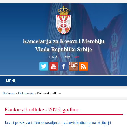
Kancelarija za Kosovo i Metohiju
Vlada Republike Srbije
A
ћир
|
lat
A
A
MENI
Naslovna
»
Dokumenta
» Konkursi i odluke
Konkursi i odluke - 2025. godina
Javni poziv za interno raseljena lica evidentirana na teritoriji