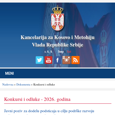
Kancelarija za Kosovo i Metohiju
Vlada Republike Srbije
A
ћир
|
lat
A
A
MENI
Naslovna
»
Dokumenta
» Konkursi i odluke
Konkursi i odluke - 2026. godina
Javni poziv za dodelu podsticaja u cilјu podrške razvoju