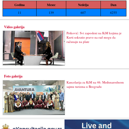
Godina
Mesec
Nedelja
Dan
11
139
607
4255
Video galerija
Petković: Svi zaposleni na KiM kojima je
Kurti uskratio pravo na rad mogu da
računaju na plate
Foto galerija
Kancelarija za KiM na 46. Međunarodnom
sajmu turizma u Beogradu