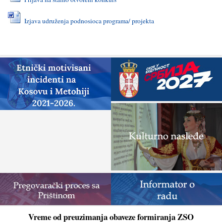
Izjava udruženja podnosioca programa/ projekta
Vreme od preuzimanja obaveze formiranja ZSO