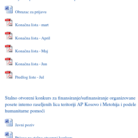
Obrazac za prijavu
Konačna lista - mart
Konačna lista - April
Konačna lista - Maj
Konačna lista - Jun
Predlog liste - Jul
Stalno otvoreni konkurs za finansiranje/sufinansiranje organizovane
posete interno raselјenih lica teritoriji AP Kosovo i Metohija i podele
humanitarne pomoći
Javni poziv
Prijava na stalno otvoreni konkurs