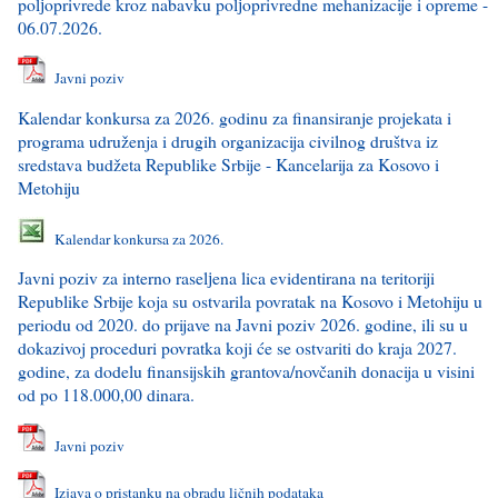
polјoprivrede kroz nabavku polјoprivredne mehanizacije i opreme -
06.07.2026.
Javni poziv
Kalendar konkursa za 2026. godinu za finansiranje projekata i
programa udruženja i drugih organizacija civilnog društva iz
sredstava budžeta Republike Srbije - Kancelarija za Kosovo i
Metohiju
Kalendar konkursa za 2026.
Javni poziv za interno raselјena lica evidentirana na teritoriji
Republike Srbije koja su ostvarila povratak na Kosovo i Metohiju u
periodu od 2020. do prijave na Javni poziv 2026. godine, ili su u
dokazivoj proceduri povratka koji će se ostvariti do kraja 2027.
godine, za dodelu finansijskih grantova/novčanih donacija u visini
od po 118.000,00 dinara.
Javni poziv
Izjava o pristanku na obradu ličnih podataka