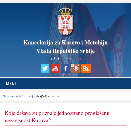
Kancelarija za Kosovo i Metohiju
Vlada Republike Srbije
A
ћир
|
lat
A
A
MENI
Naslovna
»
Informacije
»Najčešća pitanja
Koje države su priznale jednostrano proglašenu
nezavisnost Kosova?