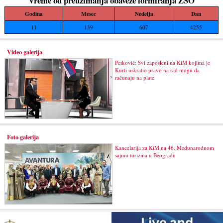
Vreme od preuzimanja obaveze formiranja ZSO
Godina
Mesec
Nedelja
Dan
11
139
607
4255
Video galerija
Petković: Svi zaposleni na KiM kojima je
Kurti uskratio pravo na rad mogu da
računaju na plate
Foto galerija
Kancelarija za KiM na 46. Međunarodnom
sajmu turizma u Beogradu