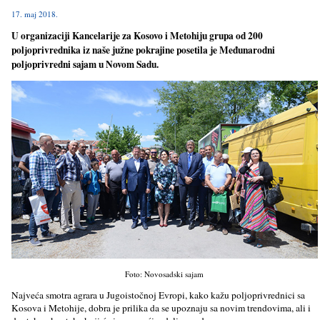
17. maj 2018.
U organizaciji Kancelarije za Kosovo i Metohiju grupa od 200
polјoprivrednika iz naše južne pokrajine posetila je Međunarodni
polјoprivredni sajam u Novom Sadu.
Foto: Novosadski sajam
Najveća smotra agrara u Jugoistočnoj Evropi, kako kažu polјoprivrednici sa
Kosova i Metohije, dobra je prilika da se upoznaju sa novim trendovima, ali i