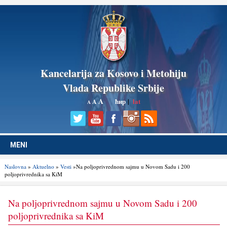
Kancelarija za Kosovo i Metohiju
Vlada Republike Srbije
A
ћир
|
lat
A
A
MENI
Naslovna
»
Aktuelno
»
Vesti
»Na polјoprivrednom sajmu u Novom Sadu i 200
polјoprivrednika sa KiM
Na polјoprivrednom sajmu u Novom Sadu i 200
polјoprivrednika sa KiM