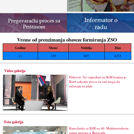
Vreme od preuzimanja obaveze formiranja ZSO
Godina
Mesec
Nedelja
Dan
11
139
607
4255
Video galerija
Petković: Svi zaposleni na KiM kojima je
Kurti uskratio pravo na rad mogu da
računaju na plate
Foto galerija
Kancelarija za KiM na 46. Međunarodnom
sajmu turizma u Beogradu