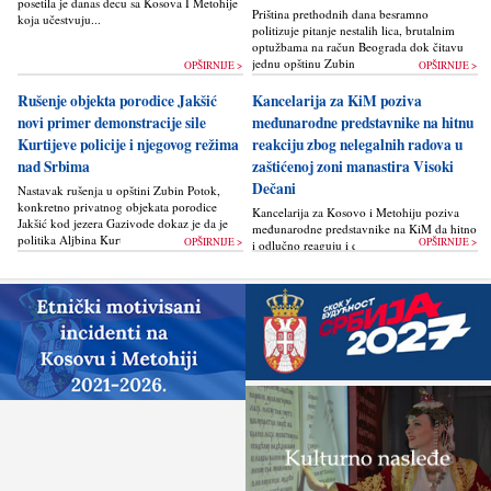
posetila je danas decu sa Kosova I Metohije
Priština prethodnih dana besramno
koja učestvuju...
politizuje pitanje nestalih lica, brutalnim
optužbama na račun Beograda dok čitavu
jednu opštinu Zubin Potok žigoše...
OPŠIRNIJE >
OPŠIRNIJE >
Rušenje objekta porodice Jakšić
Kancelarija za KiM poziva
novi primer demonstracije sile
međunarodne predstavnike na hitnu
Kurtijeve policije i njegovog režima
reakciju zbog nelegalnih radova u
nad Srbima
zaštićenoj zoni manastira Visoki
Dečani
Nastavak rušenja u opštini Zubin Potok,
konkretno privatnog objekata porodice
Kancelarija za Kosovo i Metohiju poziva
Jakšić kod jezera Gazivode dokaz je da je
međunarodne predstavnike na KiM da hitno
politika Alјbina Kurtija...
OPŠIRNIJE >
OPŠIRNIJE >
i odlučno reaguju i da bez odlaganja
zaustave ponovno otpočinjanje nelegalnih
građevinskih...