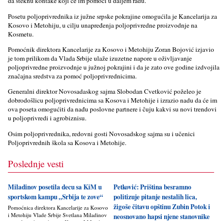
da steknu kontake koji će im pomoći u dalјem radu.
Posetu polјoprivrednika iz južne srpske pokrajine omogućila je Kancelarija za
Kosovo i Metohiju, u cilјu unapređenja polјoprivredne proizvodnje na
Kosmetu.
Pomoćnik direktora Kancelarije za Kosovo i Metohiju Zoran Bojović izjavio
je tom prilikom da Vlada Srbije ulaže izuzetne napore u oživlјavanje
polјoprivredne proizvodnje u južnoj pokrajini i da je zato ove godine izdvojila
značajna sredstva za pomoć polјoprivrednicima.
Generalni direktor Novosadaskog sajma Slobodan Cvetković poželeo je
dobrodošlicu polјoprivrednicima sa Kosova i Metohije i izrazio nadu da će im
ova poseta omogućiti da nađu poslovne partnere i čuju kakvi su novi trendovi
u polјoprivredi i agrobiznisu.
Osim polјoprivrednika, redovni gosti Novosadskog sajma su i učenici
Polјoprivrednih škola sa Kosova i Metohije.
Poslednje vesti
Miladinov posetila decu sa KiM u
Petković: Priština besramno
sportskom kampu „Srbija te zove“
politizuje pitanje nestalih lica,
žigoše čitavu opštinu Zubin Potok i
Pomoćnica direktora Kancelarije za Kosovo
i Metohiju Vlade Srbije Svetlana Miladinov
neosnovano hapsi njene stanovnike