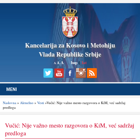
Kancelarija za Kosovo i Metohiju
Vlada Republike Srbije
A
ћир
|
lat
A
A
MENI
Naslovna
»
Aktuelno
»
Vesti
»Vučić: Nije važno mesto razgovora o KiM, već sadržaj
predloga
Vučić: Nije važno mesto razgovora o KiM, već sadržaj
predloga