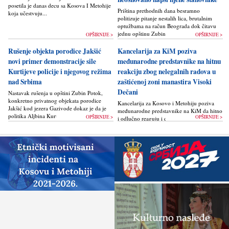
posetila je danas decu sa Kosova I Metohije
Priština prethodnih dana besramno
koja učestvuju...
politizuje pitanje nestalih lica, brutalnim
optužbama na račun Beograda dok čitavu
jednu opštinu Zubin Potok žigoše...
OPŠIRNIJE >
OPŠIRNIJE >
Rušenje objekta porodice Jakšić
Kancelarija za KiM poziva
novi primer demonstracije sile
međunarodne predstavnike na hitnu
Kurtijeve policije i njegovog režima
reakciju zbog nelegalnih radova u
nad Srbima
zaštićenoj zoni manastira Visoki
Dečani
Nastavak rušenja u opštini Zubin Potok,
konkretno privatnog objekata porodice
Kancelarija za Kosovo i Metohiju poziva
Jakšić kod jezera Gazivode dokaz je da je
međunarodne predstavnike na KiM da hitno
politika Alјbina Kurtija...
OPŠIRNIJE >
OPŠIRNIJE >
i odlučno reaguju i da bez odlaganja
zaustave ponovno otpočinjanje nelegalnih
građevinskih...