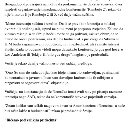
Beogradu, odgovarajući na molbu da prokomentariše da će se kosovski čvor
rasplesti organizovanjem međunarodne konferencije "Rambuje 2", rekao da
nije bitno da li je Rambuje 2 ili 5, već da je važna suština.
"Mene interesuju suština i rezultat. Da li se pravi konferencija u balskoj
dvorani ili običnoj sali, ispred na putu, meni je potpuno svejedno. Želimo da
vidimo rešenje, a da Srbija hoće i može da ga prihvati, sačuva obraz, da se
narod ne oseća poniženim, zna da ima budućnost, i pre svega da Srbima na
KiM budu zagarantovani budućnost, mir i bezbednost, ali i zaštite interesi
Srbije. Kada to budemo videli mogu da zakažu konferenciju gde god hoće, u
Los Anđelesu ili Tokiju, ili bilo gde drugo", naglasio je predsednik.
Vučić je rekao da nije važno mesto već sadržaj predloga.
"Ono što sam do sada dobijao kao ideje nisam bio zadovoljan, pa nisam ni
komentarisao u javnosti. Imao sam dovoljno hrabrosti da ih odbijem u
razgovoru sa sagovornicima", objasnio je.
Vučić je, na konstataciju da će Nemačka imati tvrđi stav po pitanju razmene
teritorija nego SAD, rekao da ne komentariše stavove pojedinih zemalja.
"Znam koliko sam teških razgovora imao sa Amerikancima i Nemcima, a neće
biti ništa lakše u budućnosti", rekao je predsednik Srbije.
"Bićemo pod velikim pritiscima"