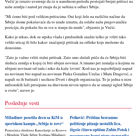
Vučić je izrazio uverenje da će u narednom periodu postojati brojni pritisci na
našu zemlju i narod jer znaju da je suština u odluci Srbije.
"Mi ćemo biti pod velikim pritiscima. Oni koji žele na različite načine da
Srbiju slome pokušavaće da to urade iznutra, da oslabe našu pregovaračku
poziciju, da pokažu šta su sve u stanju da urade", objasnio je Vučić.
Kako je rekao, dok su srpska vlada i predsednik snažni teško je vršiti tako
veliki uticaj ili bilo kakav značajniji pritisak na odluke koje možemo da
donosimo.
"Zato je važno vršiti stalni pritisak. Zato smo slušali priče da će Srbija biti
sledeća zemlja u kojoj će biti ubijen novinar. A imamo pet zemalja u kojima su
ubijeni novinari od tada i niko da kaže 'izvini'. Kod nas je najozbiljniji napad
na novinare bio napad na novinare Pinka Goradnu Uzelac i Maru Dragović, a
napali su ih batinaši i secikese Dveri i drugih organizacija. To je jedna u nizu
milionskih laži prosipane na dnevnom nivou upravo da se smanji ugled Srbije
u svetu", naveo je.
Poslednje vesti
Miladinov posetila decu sa KiM u
Petković: Priština besramno
sportskom kampu „Srbija te zove“
politizuje pitanje nestalih lica,
žigoše čitavu opštinu Zubin Potok i
Pomoćnica direktora Kancelarije za Kosovo
i Metohiju Vlade Srbije Svetlana Miladinov
neosnovano hapsi njene stanovnike