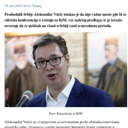
10. jun 2018. Izvor: Tanjug
Predsednik Srbije Aleksandar Vučić istakao je da nije važno mesto gde bi se
održala konferencija o rešenju za KiM, već sadržaj predloga, te je izrazio
uverenje da će pritisak na vlasti u Srbiji rasti u narednom periodu.
Foto: Kancelarija za KiM
Aleksandar Vučić je, u razgovoru sa novinarima posle obilaska renovirane
učeničke sobe, čitaonicu i ostale prostorije Internata Vojne gimnazije u