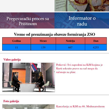
Vreme od preuzimanja obaveze formiranja ZSO
Godina
Mesec
Nedelja
Dan
11
139
607
4255
Video galerija
Petković: Svi zaposleni na KiM kojima je
Kurti uskratio pravo na rad mogu da
računaju na plate
Foto galerija
Kancelarija za KiM na 46. Međunarodnom