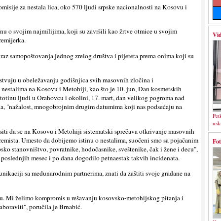
isije za nestala lica, oko 570 lјudi srpske nacionalnosti na Kosovu i
inu o svojim najmilijima, koji su završili kao žrtve otmice u svojim
Vid
remijerka.
draz samopoštovanja jednog zrelog društva i pijeteta prema onima koji su
estvuju u obeležavanju godišnjica svih masovnih zločina i
estalima na Kosovu i Metohiji, kao što je 10. jun, Dan kosmetskih
o stotinu lјudi u Orahovcu i okolini, 17. mart, dan velikog pogroma nad
kla, "nažalost, mnogobrojnim drugim datumima koji nas podsećaju na
Pet
usk
iti da se na Kosovu i Metohiji sistematski sprečava otkrivanje masovnih
tremista. Umesto da dobijemo istinu o nestalima, suočeni smo sa pojačanim
Fot
psko stanovništvo, povratnike, hodočasnike, sveštenike, čak i žene i decu",
 u poslednjih mesec i po dana dogodilo petnaestak takvih incidenata.
omunikaciji sa međunarodnim partnerima, znati da zaštiti svoje građane na
du. Mi želimo kompromis u rešavanju kosovsko-metohijskog pitanja i
boraviti", poručila je Brnabić.