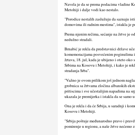
Navela je da se prema podacima vladine Kom
Metohiji i dalјe vodi kao nestalo.
"Porodice nestalih zaslužuju da saznaju ist
domovima ili radnim mestima", istakla je p
Prema njenim rečima, sećanje na žrtve je o
nedužno stradali.
Brnabić je rekla da predstavnici države uč
komemoracijama posvećenim poginulima i n
žrtava, 18. jul, kada je ubijeno i oteto ok
Srbima na Kosovu i Metohiji, i kako je re
stradanja Srba".
"Važno je ovom prilikom još jednom naglas
grobnica sa žrtvama zločina albanskih eks
pritiscima i sve učestalijim napadima na sr
ukazala je premijerka i istakla da se samo
Ona je rekla i da će Srbija, u saradnji i k
Kosovu i Metohiji.
"Srbija poštuje međunarodno pravo i prav
pomirenje u regionu, a naše žrtve nećemo za