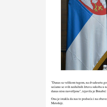
"Danas sa velikom tugom, na dvadesetu god
sećamo se svih nedužnih žrtava sukoba u na
danas nisu rasvetlјene", izjavila je Brnabić
Ona je istakla da nas to podseća i na obav
Metohiji.