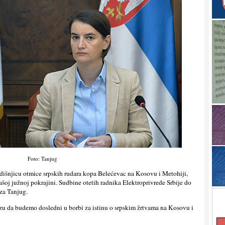
Foto: Tanjug
išnjicu otmice srpskih rudara kopa Belećevac na Kosovu i Metohiji,
šoj južnoj pokrajini. Sudbine otetih radnika Elektroprivrede Srbije do
 za Tanjug.
ezu da budemo dosledni u borbi za istinu o srpskim žrtvama na Kosovu i