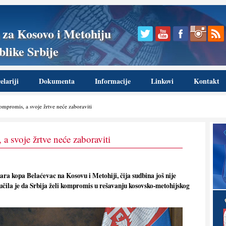
 za Kosovo i Metohiju
like Srbije
lariji
Dokumenta
Informacije
Linkovi
Kontakt
ompromis, a svoje žrtve neće zaboraviti
 a svoje žrtve neće zaboraviti
ra kopa Belaćevac na Kosovu i Metohiji, čija sudbina još nije
čila je da Srbija želi kompromis u rešavanju kosovsko-metohijskog