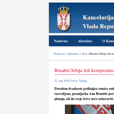
Kancelarija
Vlada Repub
Naslovna
Aktuelno
O Kance
Naslovna
»
Aktuelno
»
Vesti
»Brnabić:Srbija želi k
Brnabić:Srbija želi kompromis,
22. jun 2018. Izvor: Tanjug
Povodom dvadesete godišnjice otmice ruda
rasvetlјena, premijerka Ana Brnabić poru
pitanja, ali da svoje žrtve neće zaboraviti.