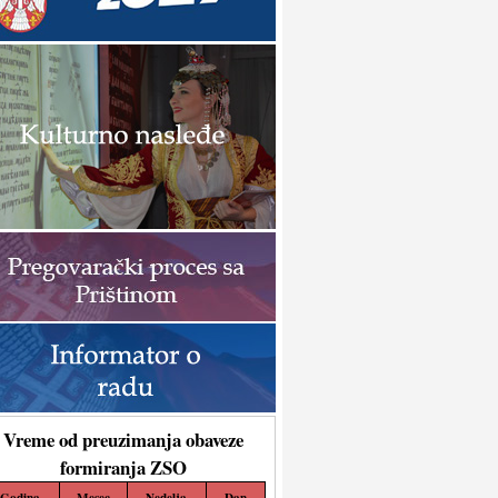
Vreme od preuzimanja obaveze
formiranja ZSO
Godina
Mesec
Nedelja
Dan