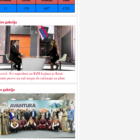
11
139
607
4255
eo galerija
ković: Svi zaposleni na KiM kojima je Kurti
ratio pravo na rad mogu da računaju na plate
o galerija