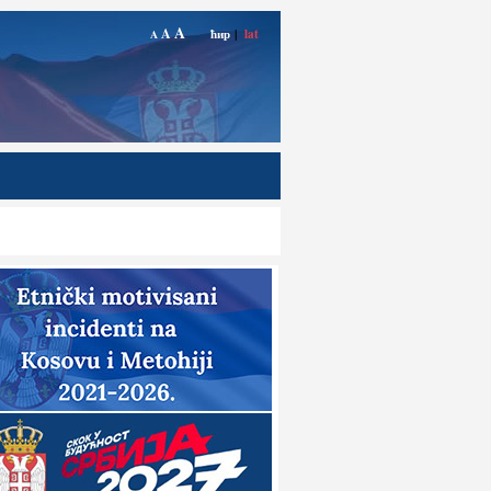
A
A
ћир
|
lat
A