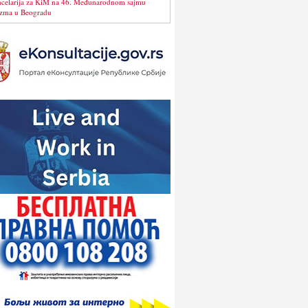
celarija za KiM na 46. Međunarodnom sajmu
izma u Beogradu