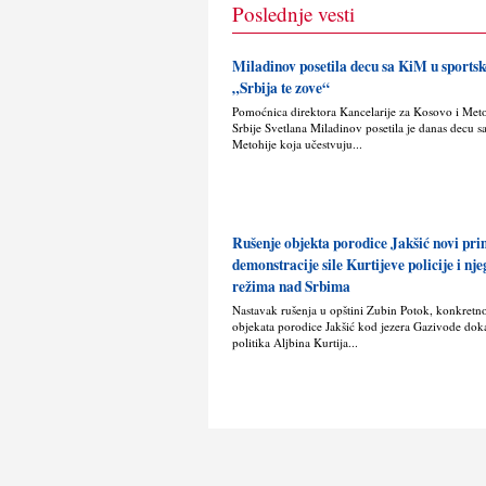
Poslednje vesti
Miladinov posetila decu sa KiM u sport
„Srbija te zove“
Pomoćnica direktora Kancelarije za Kosovo i Met
Srbije Svetlana Miladinov posetila je danas decu s
Metohije koja učestvuju...
Rušenje objekta porodice Jakšić novi pr
demonstracije sile Kurtijeve policije i nj
režima nad Srbima
Nastavak rušenja u opštini Zubin Potok, konkretn
objekata porodice Jakšić kod jezera Gazivode doka
politika Alјbina Kurtija...