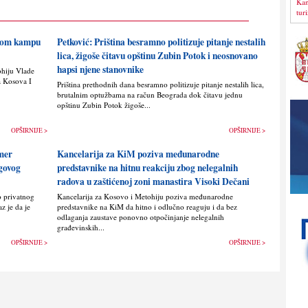
Kan
tur
skom kampu
Petković: Priština besramno politizuje pitanje nestalih
lica, žigoše čitavu opštinu Zubin Potok i neosnovano
hapsi njene stanovnike
ohiju Vlade
a Kosova I
Priština prethodnih dana besramno politizuje pitanje nestalih lica,
brutalnim optužbama na račun Beograda dok čitavu jednu
opštinu Zubin Potok žigoše...
OPŠIRNIJE >
OPŠIRNIJE >
imer
Kancelarija za KiM poziva međunarodne
egovog
predstavnike na hitnu reakciju zbog nelegalnih
radova u zaštićenoj zoni manastira Visoki Dečani
o privatnog
Kancelarija za Kosovo i Metohiju poziva međunarodne
z je da je
predstavnike na KiM da hitno i odlučno reaguju i da bez
odlaganja zaustave ponovno otpočinjanje nelegalnih
građevinskih...
OPŠIRNIJE >
OPŠIRNIJE >