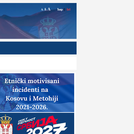
A
A
ћир
|
lat
A