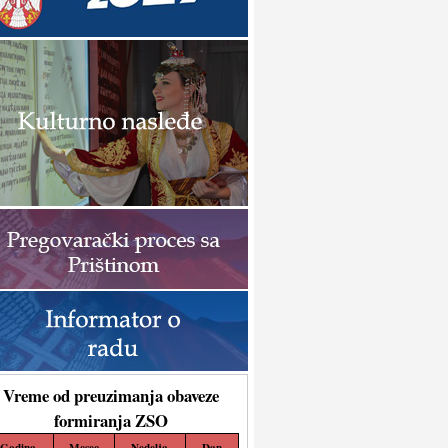
Vreme od preuzimanja obaveze
formiranja ZSO
Godina
Mesec
Nedelja
Dan