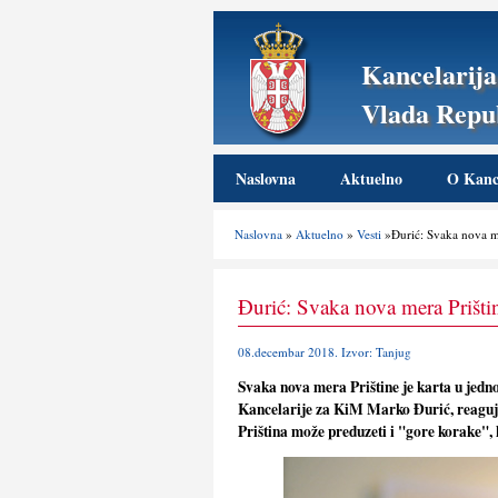
Kancelarija
Vlada Repub
Naslovna
Aktuelno
O Kance
Naslovna
»
Aktuelno
»
Vesti
»Đurić: Svaka nova me
Đurić: Svaka nova mera Prištin
08.decembar 2018. Izvor: Tanjug
Svaka nova mera Prištine je karta u jedno
Kancelarije za KiM Marko Đurić, reaguj
Priština može preduzeti i "gore korake", 