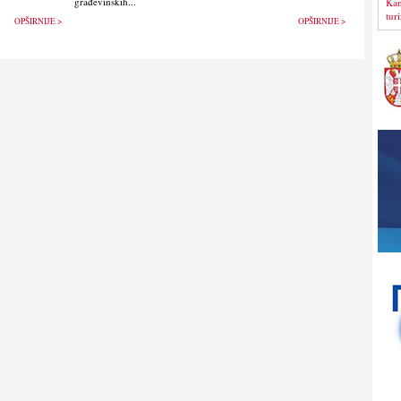
građevinskih...
Kan
tur
OPŠIRNIJE >
OPŠIRNIJE >