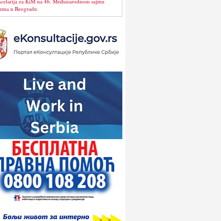
celarija za KiM na 46. Međunarodnom sajmu
izma u Beogradu