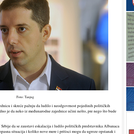
Foto: Tanjug
dnicu i skreće pažnju da ludilo i neodgovrnost pojedinih političkih
dno je da neko iz međunarodne zajednice učini nešto, pre nego što bude
Srbije da se zaustavi eskalacija i ludilo političkih predstavnika Albanaca
 opasna situacija i koliko nove mere i pritisci mogu da ugroze opstanak i