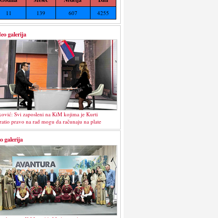
11
139
607
4255
eo galerija
ković: Svi zaposleni na KiM kojima je Kurti
ratio pravo na rad mogu da računaju na plate
o galerija