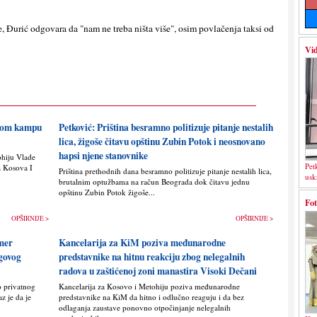
e, Đurić odgovara da "nam ne treba ništa više", osim povlačenja taksi od
Vid
skom kampu
Petković: Priština besramno politizuje pitanje nestalih
lica, žigoše čitavu opštinu Zubin Potok i neosnovano
hapsi njene stanovnike
ohiju Vlade
Pet
a Kosova I
Priština prethodnih dana besramno politizuje pitanje nestalih lica,
usk
brutalnim optužbama na račun Beograda dok čitavu jednu
opštinu Zubin Potok žigoše...
Fot
OPŠIRNIJE >
OPŠIRNIJE >
imer
Kancelarija za KiM poziva međunarodne
egovog
predstavnike na hitnu reakciju zbog nelegalnih
radova u zaštićenoj zoni manastira Visoki Dečani
o privatnog
Kancelarija za Kosovo i Metohiju poziva međunarodne
z je da je
predstavnike na KiM da hitno i odlučno reaguju i da bez
odlaganja zaustave ponovno otpočinjanje nelegalnih