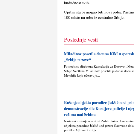
budućnost svih.
Upitan šta bi mogao biti novi potez Prištin
100 odsto na robu iz centralne Srbije.
Poslednje vesti
Miladinov posetila decu sa KiM u sport
„Srbija te zove“
Pomoćnica direktora Kancelarije za Kosovo i Met
Srbije Svetlana Miladinov posetila je danas decu s
Metohije koja učestvuju...
Rušenje objekta porodice Jakšić novi pr
demonstracije sile Kurtijeve policije i nj
režima nad Srbima
Nastavak rušenja u opštini Zubin Potok, konkretn
objekata porodice Jakšić kod jezera Gazivode doka
politika Alјbina Kurtija...