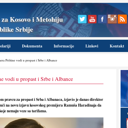
 za Kosovo i Metohiju
like Srbije
lariji
Dokumenta
Informacije
Linkovi
Kontakt
ra Prištine vodi u propast i Srbe i Albance
e vodi u propast i Srbe i Albance
m pravcu za propast i Srba i Albanaca, izjavio je danas direktor
ući na novu izjavu kosovskog premijera Ramuša Haradinaja da
koje nemaju veze sa tarifama.