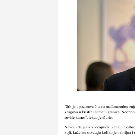
"Srbija upozorava čitavu međunarodnu zaje
krugova u Prištini nemaju granice. Neopho
suviše kasno", rekao je Đurić.
Navodi da je ovo "očajnički vapaj i molba" 
koji, kaže, ne shvataju koliko je ozbilјna i