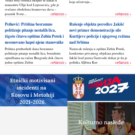
Veliki broj vernika okupio se danas u
koja učestvuju...
manastiru Ulije kod Leposavića, gde je
svečano obeležena hramovna slava –
praznik Svete...
OPŠIRNIJE >
OPŠIRNIJE >
Petković: Priština besramno
Rušenje objekta porodice Jakšić
politizuje pitanje nestalih lica,
novi primer demonstracije sile
žigoše čitavu opštinu Zubin Potok i
Kurtijeve policije i njegovog režima
neosnovano hapsi njene stanovnike
nad Srbima
Priština prethodnih dana besramno
Nastavak rušenja u opštini Zubin Potok,
politizuje pitanje nestalih lica, brutalnim
konkretno privatnog objekata porodice
optužbama na račun Beograda dok čitavu
Jakšić kod jezera Gazivode dokaz je da je
jednu opštinu Zubin Potok žigoše...
politika Alјbina Kurtija...
OPŠIRNIJE >
OPŠIRNIJE >