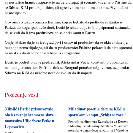
za nestašicu hrane, a zapravo je na delu drugačiji scenario - scenario Prištine da
se Srbi sa KiM proteraju tihim, ali agresivnom metodom, da im se život učini
nesnošlјivim.
Govoreći o razgovorima u Berlinu, koji je trebalo da prethode sastanku u
Parizu, do koga ipak neće doći, Đurić je rekao da je to bio pripremni sastanak,
da se vidi da li ima preduslova da se održi samit u Parizu.
On je istakao da je za Beograd prvi i osnovni preduslov da se ukinu takse, jer
bez toga nema dijaloga, ali da su predstavnici Prištine pokazali da nisu spremni
ni na šta, i da su se ponašali bahato i arogantno.
Đurić je podsetio da je predsednik Aleksandar Vučić konstantno upozoravao
na neodgovoran stav Priština, dok se Beograd ponašao odgovorno, uz poruku
Srbima na KiM da nikome neće dozvoliti da ih napada.
Poslednje vesti
Nikolić i Parlić prisustvovale
Miladinov posetila decu sa KiM u
obeležavanju hramovne slave
sportskom kampu „Srbija te zove“
manastira Ulije Svete Petke u
Pomoćnica direktora Kancelarije za Kosovo
i Metohiju Vlade Srbije Svetlana Miladinov
Leposaviću
posetila je danas decu sa Kosova I Metohije