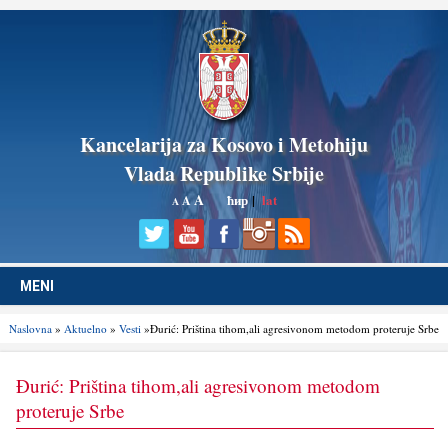
Kancelarija za Kosovo i Metohiju
Vlada Republike Srbije
A
ћир
|
lat
A
A
MENI
Naslovna
»
Aktuelno
»
Vesti
»Đurić: Priština tihom,ali agresivonom metodom proteruje Srbe
Đurić: Priština tihom,ali agresivonom metodom
proteruje Srbe