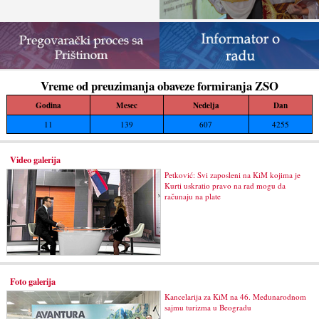
Vreme od preuzimanja obaveze formiranja ZSO
Godina
Mesec
Nedelja
Dan
11
139
607
4255
Video galerija
Petković: Svi zaposleni na KiM kojima je
Kurti uskratio pravo na rad mogu da
računaju na plate
Foto galerija
Kancelarija za KiM na 46. Međunarodnom
sajmu turizma u Beogradu