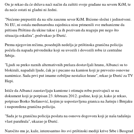
On je rekao da će država naći način da zaštiti svoje građane na severu KiM, te
da neće ostati ni gladni ni žedni.
"Nećemo prepustiti da na silu zauzmu sever KiM. Bićemo složni i jedinstveni.
Ni EU, ni ostala međunarodna zajednica nisu primenili sve mehanizme da
pritisnu Prištinu da ukine takse i ja ih pozivam da reaguju pre nego što
situacija eskalira", podvukao je Đurić.
Prema njegovim rečima, posednjih nedelјa je prištinska granična policija
počela da napada privrednike koji su uvozili i dovozili robu iz centralne
Srbije.
"Ljudi su preko raznih alternativnih prelaza dostavlјali hranu, Albanci su to
blokirali, napadali lјude, čak je i pucano na kamion koji je prevozio osnovne
namirnice. Sada prvi put imamo ozbilјne nestašice hrane", rekao je Đurić za TV
Hepi.
Ističe da Albanci zaustavlјaju kamione i otimaju robu pozivajući se na
dokument koji je potpisan 23. februara 2012. godine, koji je, kako je rekao,
potpisao Borko Stefanović, kojim je uspostavlјena granica na Jarinju i Brnjaku
i raspoređena granična policija.
"Sada je ta granična policija poslata na osnovu dogovora koji je naša tadašnja
vlast parafirala", ukazao je Đurić.
Naročito mu je, kaže, interesantno što svi prištinski mediji krive Srbe i Beograd