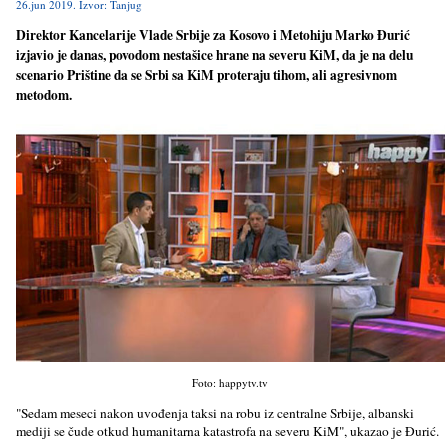
26.jun 2019. Izvor: Tanjug
Direktor Kancelarije Vlade Srbije za Kosovo i Metohiju Marko Đurić
izjavio je danas, povodom nestašice hrane na severu KiM, da je na delu
scenario Prištine da se Srbi sa KiM proteraju tihom, ali agresivnom
metodom.
Foto: happytv.tv
"Sedam meseci nakon uvođenja taksi na robu iz centralne Srbije, albanski
mediji se čude otkud humanitarna katastrofa na severu KiM", ukazao je Đurić.