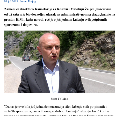
01.jul 2019. Izvor: Tanjug
Zameniku direktora Kancelarije za Kosovu i Metohiju Želјku Joviću više
od tri sata nije bio dozvolјen ulazak na administrativnom prelazu Jarinje na
prostor KiM i, kako navodi, reč je o još jednom kršenju svih potpisanih
sporazuma i dogovora.
Foto: TV Most
"Danas je ovo bila još jedna demonstracija sile i kršenja svih potpisanih i
važećih sporazuma, pre svih onog o slobodi kretanja" rekao je Jović koji je
zajedno sa ministrom prosvete Repubike Srbije Mladenom Šarčevićem trebalo