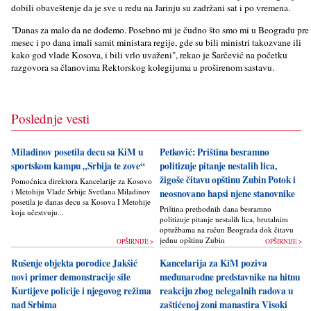
dobili obaveštenje da je sve u redu na Jarinju su zadržani sat i po vremena.
"Danas za malo da ne dođemo. Posebno mi je čudno što smo mi u Beogradu pre
mesec i po dana imali samit ministara regije, gde su bili ministri takozvane ili
kako god vlade Kosova, i bili vrlo uvaženi", rekao je Šarčević na početku
razgovora sa članovima Rektorskog kolegijuma u proširenom sastavu.
Poslednje vesti
Miladinov posetila decu sa KiM u
Petković: Priština besramno
sportskom kampu „Srbija te zove“
politizuje pitanje nestalih lica,
žigoše čitavu opštinu Zubin Potok i
Pomoćnica direktora Kancelarije za Kosovo
i Metohiju Vlade Srbije Svetlana Miladinov
neosnovano hapsi njene stanovnike
posetila je danas decu sa Kosova I Metohije
Priština prethodnih dana besramno
koja učestvuju...
politizuje pitanje nestalih lica, brutalnim
optužbama na račun Beograda dok čitavu
jednu opštinu Zubin Potok žigoše...
OPŠIRNIJE >
OPŠIRNIJE >
Rušenje objekta porodice Jakšić
Kancelarija za KiM poziva
novi primer demonstracije sile
međunarodne predstavnike na hitnu
Kurtijeve policije i njegovog režima
reakciju zbog nelegalnih radova u
nad Srbima
zaštićenoj zoni manastira Visoki