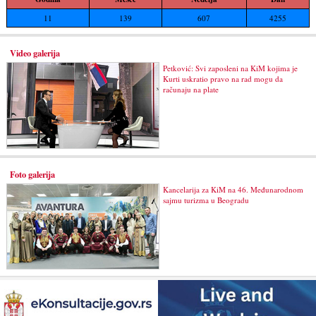
11
139
607
4255
Video galerija
Petković: Svi zaposleni na KiM kojima je
Kurti uskratio pravo na rad mogu da
računaju na plate
Foto galerija
Kancelarija za KiM na 46. Međunarodnom
sajmu turizma u Beogradu