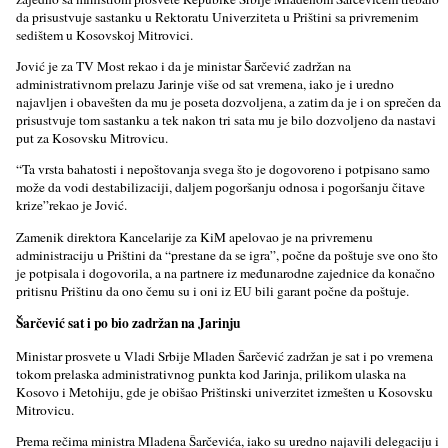
da prisustvuje sastanku u Rektoratu Univerziteta u Prištini sa privremenim
sedištem u Kosovskoj Mitrovici.
Jović je za TV Most rekao i da je ministar Šarčević zadržan na
administrativnom prelazu Jarinje više od sat vremena, iako je i uredno
najavlјen i obavešten da mu je poseta dozvolјena, a zatim da je i on sprečen da
prisustvuje tom sastanku a tek nakon tri sata mu je bilo dozvolјeno da nastavi
put za Kosovsku Mitrovicu.
“Ta vrsta bahatosti i nepoštovanja svega što je dogovoreno i potpisano samo
može da vodi destabilizaciji, dalјem pogoršanju odnosa i pogoršanju čitave
krize”rekao je Jović.
Zamenik direktora Kancelarije za KiM apelovao je na privremenu
administraciju u Prištini da “prestane da se igra”, počne da poštuje sve ono što
je potpisala i dogovorila, a na partnere iz međunarodne zajednice da konačno
pritisnu Prištinu da ono čemu su i oni iz EU bili garant počne da poštuje.
Šarčević sat i po bio zadržan na Jarinju
Ministar prosvete u Vladi Srbije Mladen Šarčević zadržan je sat i po vremena
tokom prelaska administrativnog punkta kod Jarinja, prilikom ulaska na
Kosovo i Metohiju, gde je obišao Prištinski univerzitet izmešten u Kosovsku
Mitrovicu.
Prema rečima ministra Mladena Šarčevića, iako su uredno najavili delegaciju i