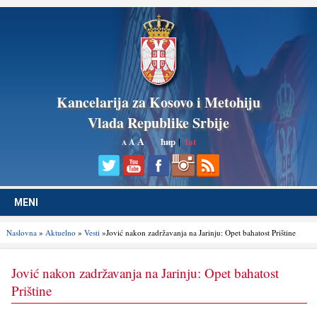
Kancelarija za Kosovo i Metohiju
Vlada Republike Srbije
A
ћир
|
lat
A
A
MENI
Naslovna
»
Aktuelno
»
Vesti
»Jović nakon zadržavanja na Jarinju: Opet bahatost Prištine
Jović nakon zadržavanja na Jarinju: Opet bahatost
Prištine