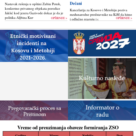
Dečani
Nastavak rušenja u opštini Zubin Potok,
konkretno privatnog objekata porodice
Kancelarija za Kosovo i Metohiju poziva
Jakšić kod jezera Gazivode dokaz je da je
međunarodne predstavnike na KiM da hitno
politika Alјbina Kurtija...
OPŠIRNIJE >
OPŠIRNIJE >
i odlučno reaguju i da bez odlaganja
zaustave ponovno otpočinjanje nelegalnih
građevinskih...
Vreme od preuzimanja obaveze formiranja ZSO
Godina
Mesec
Nedelja
Dan