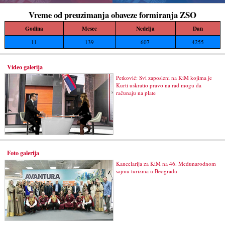
Vreme od preuzimanja obaveze formiranja ZSO
Godina
Mesec
Nedelja
Dan
11
139
607
4255
Video galerija
Petković: Svi zaposleni na KiM kojima je
Kurti uskratio pravo na rad mogu da
računaju na plate
Foto galerija
Kancelarija za KiM na 46. Međunarodnom
sajmu turizma u Beogradu