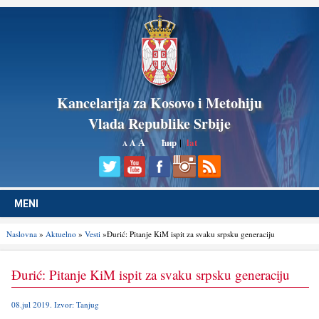
Kancelarija za Kosovo i Metohiju
Vlada Republike Srbije
A
ћир
|
lat
A
A
MENI
Naslovna
»
Aktuelno
»
Vesti
»Đurić: Pitanje KiM ispit za svaku srpsku generaciju
Đurić: Pitanje KiM ispit za svaku srpsku generaciju
08.jul 2019. Izvor: Tanjug