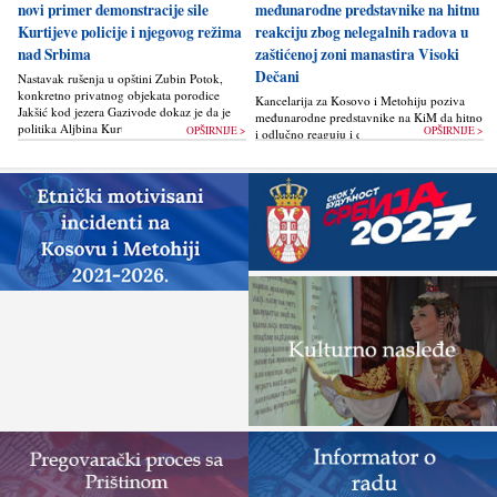
novi primer demonstracije sile
međunarodne predstavnike na hitnu
Kurtijeve policije i njegovog režima
reakciju zbog nelegalnih radova u
nad Srbima
zaštićenoj zoni manastira Visoki
Dečani
Nastavak rušenja u opštini Zubin Potok,
konkretno privatnog objekata porodice
Kancelarija za Kosovo i Metohiju poziva
Jakšić kod jezera Gazivode dokaz je da je
međunarodne predstavnike na KiM da hitno
politika Alјbina Kurtija...
OPŠIRNIJE >
OPŠIRNIJE >
i odlučno reaguju i da bez odlaganja
zaustave ponovno otpočinjanje nelegalnih
građevinskih...