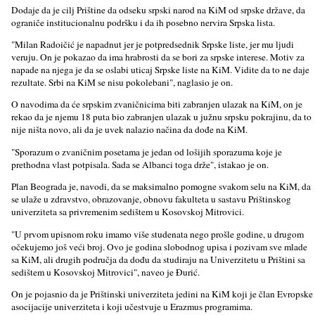
Dodaje da je cilј Prištine da odseku srpski narod na KiM od srpske države, da
ograniče institucionalnu podršku i da ih posebno nervira Srpska lista.
"Milan Radoičić je napadnut jer je potpredsednik Srpske liste, jer mu lјudi
veruju. On je pokazao da ima hrabrosti da se bori za srpske interese. Motiv za
napade na njega je da se oslabi uticaj Srpske liste na KiM. Vidite da to ne daje
rezultate. Srbi na KiM se nisu pokolebani", naglasio je on.
O navodima da će srpskim zvaničnicima biti zabranjen ulazak na KiM, on je
rekao da je njemu 18 puta bio zabranjen ulazak u južnu srpsku pokrajinu, da to
nije ništa novo, ali da je uvek nalazio načina da dođe na KiM.
"Sporazum o zvaničnim posetama je jedan od lošijih sporazuma koje je
prethodna vlast potpisala. Sada se Albanci toga drže", istakao je on.
Plan Beograda je, navodi, da se maksimalno pomogne svakom selu na KiM, da
se ulaže u zdravstvo, obrazovanje, obnovu fakulteta u sastavu Prištinskog
univerziteta sa privremenim sedištem u Kosovskoj Mitrovici.
"U prvom upisnom roku imamo više studenata nego prošle godine, u drugom
očekujemo još veći broj. Ovo je godina slobodnog upisa i pozivam sve mlade
sa KiM, ali drugih područja da dođu da studiraju na Univerzitetu u Prištini sa
sedištem u Kosovskoj Mitrovici", naveo je Đurić.
On je pojasnio da je Prištinski univerziteta jedini na KiM koji je član Evropske
asocijacije univerziteta i koji učestvuje u Erazmus programima.