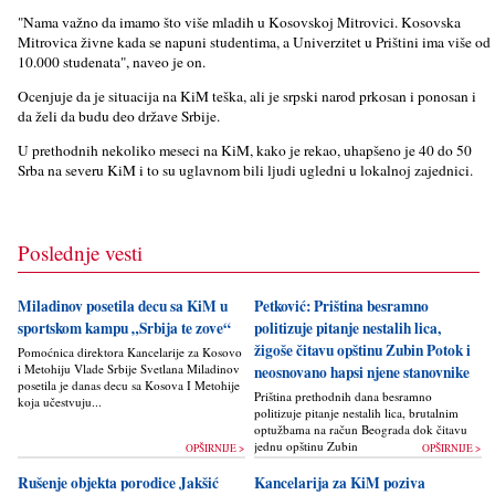
"Nama važno da imamo što više mladih u Kosovskoj Mitrovici. Kosovska
Mitrovica živne kada se napuni studentima, a Univerzitet u Prištini ima više od
10.000 studenata", naveo je on.
Ocenjuje da je situacija na KiM teška, ali je srpski narod prkosan i ponosan i
da želi da budu deo države Srbije.
U prethodnih nekoliko meseci na KiM, kako je rekao, uhapšeno je 40 do 50
Srba na severu KiM i to su uglavnom bili lјudi ugledni u lokalnoj zajednici.
Poslednje vesti
Miladinov posetila decu sa KiM u
Petković: Priština besramno
sportskom kampu „Srbija te zove“
politizuje pitanje nestalih lica,
žigoše čitavu opštinu Zubin Potok i
Pomoćnica direktora Kancelarije za Kosovo
i Metohiju Vlade Srbije Svetlana Miladinov
neosnovano hapsi njene stanovnike
posetila je danas decu sa Kosova I Metohije
Priština prethodnih dana besramno
koja učestvuju...
politizuje pitanje nestalih lica, brutalnim
optužbama na račun Beograda dok čitavu
jednu opštinu Zubin Potok žigoše...
OPŠIRNIJE >
OPŠIRNIJE >
Rušenje objekta porodice Jakšić
Kancelarija za KiM poziva