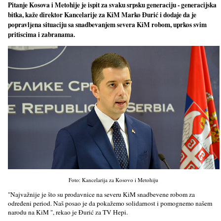
Pitanje Kosova i Metohije je ispit za svaku srpsku generaciju - generacijska
bitka, kaže direktor Kancelarije za KiM Marko Đurić i dodaje da je
popravlјena situaciju sa snadbevanjem severa KiM robom, uprkos svim
pritiscima i zabranama.
Foto: Kancelarija za Kosovo i Metohiju
"Najvažnije je što su prodavnice na severu KiM snadbevene robom za
određeni period. Naš posao je da pokažemo solidarnost i pomognemo našem
narodu na KiM ", rekao je Đurić za TV Hepi.