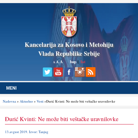
Kancelarija za Kosovo i Metohiju
Vlada Republike Srbije
A
ћир
|
lat
A
A
MENI
Naslovna
»
Aktuelno
»
Vesti
»Đurić Kvinti: Ne može biti veštačke uravnilovke
Đurić Kvinti: Ne može biti veštačke uravnilovke
13.avgust 2019. Izvor: Tanjug