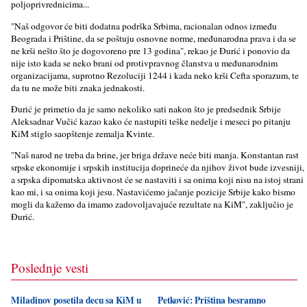
polјoprivrednicima...
"Naš odgovor će biti dodatna podrška Srbima, racionalan odnos između
Beograda i Prištine, da se poštuju osnovne norme, međunarodna prava i da se
ne krši nešto što je dogovoreno pre 13 godina", rekao je Đurić i ponovio da
nije isto kada se neko brani od protivpravnog članstva u međunarodnim
organizacijama, suprotno Rezoluciji 1244 i kada neko krši Cefta sporazum, te
da tu ne može biti znaka jednakosti.
Đurić je primetio da je samo nekoliko sati nakon što je predsednik Srbije
Aleksadnar Vučić kazao kako će nastupiti teške nedelјe i meseci po pitanju
KiM stiglo saopštenje zemalјa Kvinte.
"Naš narod ne treba da brine, jer briga države neće biti manja. Konstantan rast
srpske ekonomije i srpskih institucija doprineće da njihov život bude izvesniji,
a srpska dipomatska aktivnost će se nastaviti i sa onima koji nisu na istoj strani
kao mi, i sa onima koji jesu. Nastavićemo jačanje pozicije Srbije kako bismo
mogli da kažemo da imamo zadovolјavajuće rezultate na KiM", zaklјučio je
Đurić.
Poslednje vesti
Miladinov posetila decu sa KiM u
Petković: Priština besramno