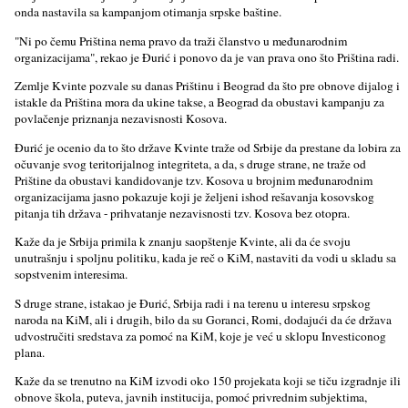
onda nastavila sa kampanjom otimanja srpske baštine.
"Ni po čemu Priština nema pravo da traži članstvo u međunarodnim
organizacijama", rekao je Đurić i ponovo da je van prava ono što Priština radi.
Zemlјe Kvinte pozvale su danas Prištinu i Beograd da što pre obnove dijalog i
istakle da Priština mora da ukine takse, a Beograd da obustavi kampanju za
povlačenje priznanja nezavisnosti Kosova.
Đurić je ocenio da to što države Kvinte traže od Srbije da prestane da lobira za
očuvanje svog teritorijalnog integriteta, a da, s druge strane, ne traže od
Prištine da obustavi kandidovanje tzv. Kosova u brojnim međunarodnim
organizacijama jasno pokazuje koji je želјeni ishod rešavanja kosovskog
pitanja tih država - prihvatanje nezavisnosti tzv. Kosova bez otopra.
Kaže da je Srbija primila k znanju saopštenje Kvinte, ali da će svoju
unutrašnju i spolјnu politiku, kada je reč o KiM, nastaviti da vodi u skladu sa
sopstvenim interesima.
S druge strane, istakao je Đurić, Srbija radi i na terenu u interesu srpskog
naroda na KiM, ali i drugih, bilo da su Goranci, Romi, dodajući da će država
udvostručiti sredstava za pomoć na KiM, koje je već u sklopu Investiconog
plana.
Kaže da se trenutno na KiM izvodi oko 150 projekata koji se tiču izgradnje ili
obnove škola, puteva, javnih institucija, pomoć privrednim subjektima,