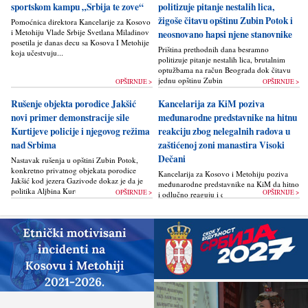
sportskom kampu „Srbija te zove“
politizuje pitanje nestalih lica,
žigoše čitavu opštinu Zubin Potok i
Pomoćnica direktora Kancelarije za Kosovo
i Metohiju Vlade Srbije Svetlana Miladinov
neosnovano hapsi njene stanovnike
posetila je danas decu sa Kosova I Metohije
Priština prethodnih dana besramno
koja učestvuju...
politizuje pitanje nestalih lica, brutalnim
optužbama na račun Beograda dok čitavu
jednu opštinu Zubin Potok žigoše...
OPŠIRNIJE >
OPŠIRNIJE >
Rušenje objekta porodice Jakšić
Kancelarija za KiM poziva
novi primer demonstracije sile
međunarodne predstavnike na hitnu
Kurtijeve policije i njegovog režima
reakciju zbog nelegalnih radova u
nad Srbima
zaštićenoj zoni manastira Visoki
Dečani
Nastavak rušenja u opštini Zubin Potok,
konkretno privatnog objekata porodice
Kancelarija za Kosovo i Metohiju poziva
Jakšić kod jezera Gazivode dokaz je da je
međunarodne predstavnike na KiM da hitno
politika Alјbina Kurtija...
OPŠIRNIJE >
OPŠIRNIJE >
i odlučno reaguju i da bez odlaganja
zaustave ponovno otpočinjanje nelegalnih
građevinskih...