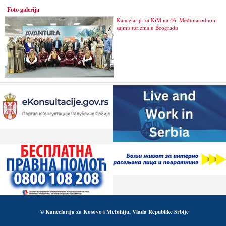
Foto galerija
Kancelarija za KiM na 46. Međunarodnom
sajmu turizma u Beogradu
© Kancelarija za Kosovo i Metohiju, Vlada Republike Srbije