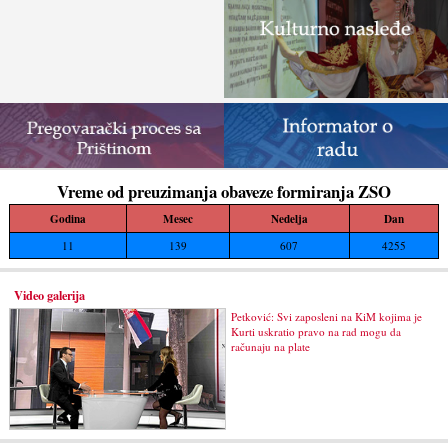
Vreme od preuzimanja obaveze formiranja ZSO
Godina
Mesec
Nedelja
Dan
11
139
607
4255
Video galerija
Petković: Svi zaposleni na KiM kojima je
Kurti uskratio pravo na rad mogu da
računaju na plate