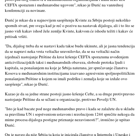
CEFTA sporazum i međunarodne ugovore", rekao je Đurić na vanrednoj
konferenciji za novinare.
Đurić je rekao da u najnovijem saopštenju Kvinte za Srbiju postoji nekoliko
spornih stvari, pre svega kad je reč o pozivu na nastavak dijaloga, ali i to što se
jasno vidi kakav ishod žele zemlјe Kvinte, kakvom će ishodu težiti i kakav će
pritisak vršiti.
"Da, dijalog treba da se nastavi kada takse budu ukinute, ali je jasna tendencija
da se napravi neka vrsta veštačke uravnilovke, da se na veštački način
izjednači nastojanje Prištine da kroz kršenje CEFTA sporazuma uvođenjem
anticivilizacijskih taksi i međunarodnih obaveza, slobode protoka lјudi i
kapitala, sa ponašanjem na koje je Srbija naterana, jer sprečavanje članstva
Kosova u međunarodnim institucijama izazvano agresivnim spolјnopolitičkim
ponašanjem Prištine u kojem su imali podršku i zemalјa koje su izdale ovo
saopšenje", rekao je Đurić.
Kazao je da sa jedne strane postoji jasno kršenje Cefte, a sa druge protivpravno
nastojanje Prištine da se učlani u organizacije, protivno Povelјi UN.
"Isto je kad bacate pod noge međunarodno pravo i kada se zalažete da u skladu
sa pravilima UN i sopstveniom ustavom i rezolucijom 1244 sprečite nekoga da
mimo procesa dijaloga postigne priznanje nezavisnosti?", ironično je upitao
Đurić.
On je naveo da nije Srbija ta koja je inicirala članstvo u Interpolu i Unesko i