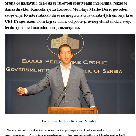
Srbija će nastaviti i dalјe da se rukovodi sopstvenim interesima, rekao je
danas direktor Kancelarije za Kosovo i Metohiju Marko Đurić povodom
saopštenja Kvinte i istakao da se ne mogu u istu ravan stavlјati oni koji krše
CEFTA sporazum i oni koji se brane od protivpravnog članstva dela svoje
teritorije u međunarodnim organizacijama.
Foto: Kancelarija za Kosovo i Metohiju
"Ne može biti veštačke uravnilovke jer nije isto kada se neko brani od
protivpravnog članstva u međunarodnim organizacijama i kada neko krši