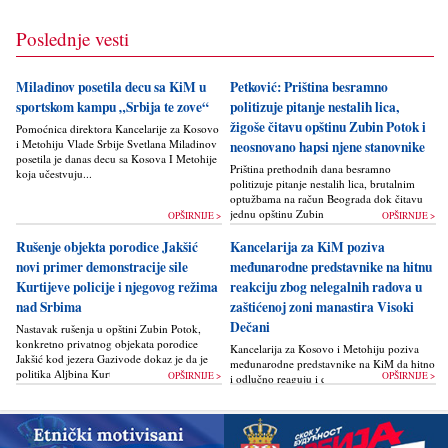
Poslednje vesti
Miladinov posetila decu sa KiM u
Petković: Priština besramno
sportskom kampu „Srbija te zove“
politizuje pitanje nestalih lica,
žigoše čitavu opštinu Zubin Potok i
Pomoćnica direktora Kancelarije za Kosovo
i Metohiju Vlade Srbije Svetlana Miladinov
neosnovano hapsi njene stanovnike
posetila je danas decu sa Kosova I Metohije
Priština prethodnih dana besramno
koja učestvuju...
politizuje pitanje nestalih lica, brutalnim
optužbama na račun Beograda dok čitavu
jednu opštinu Zubin Potok žigoše...
OPŠIRNIJE >
OPŠIRNIJE >
Rušenje objekta porodice Jakšić
Kancelarija za KiM poziva
novi primer demonstracije sile
međunarodne predstavnike na hitnu
Kurtijeve policije i njegovog režima
reakciju zbog nelegalnih radova u
nad Srbima
zaštićenoj zoni manastira Visoki
Dečani
Nastavak rušenja u opštini Zubin Potok,
konkretno privatnog objekata porodice
Kancelarija za Kosovo i Metohiju poziva
Jakšić kod jezera Gazivode dokaz je da je
međunarodne predstavnike na KiM da hitno
politika Alјbina Kurtija...
OPŠIRNIJE >
OPŠIRNIJE >
i odlučno reaguju i da bez odlaganja
zaustave ponovno otpočinjanje nelegalnih
građevinskih...