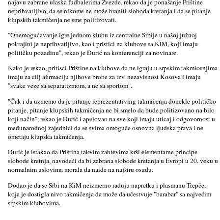
najavu zabrane ulaska fudbalerima Zvezde, rekao da je ponašanje Prištine
neprihvatlјivo, da se nikome ne može braniti sloboda kretanja i da se pitanje
klupskih takmičenja ne sme politizovati.
"Onemogućavanje igre jednom klubu iz centralne Srbije u našoj južnoj
pokrajini je neprihvatlјivo, kao i pristici na klubove sa KiM, koji imaju
političku pozadinu", rekao je Đurić na konferenciji za novinare.
Kako je rekao, pritisci Prištine na klubove da ne igraju u srpskim takmicenjima
imaju za cilј afirmaciju njihove brobe za tzv. nezavisnost Kosova i imaju
"svake veze sa separatizmom, a ne sa sportom".
"Čak i da uzmemo da je pitanje reprezentativnig takmičenja donekle političko
pitanje, pitanje klupskih takmičenja ne bi smelo da bude politizovano na bilo
koji način", rekao je Đurić i apelovao na sve koji imaju uticaj i odgovornost u
međunarodnoj zajednici da se svima omoguće osnovna lјudska prava i ne
ometaju klupska takmičenja.
Đurić je istakao da Priština takvim zahtevima krši elementarne principe
slobode kretnja, navodeći da bi zabrana slobode kretanja u Evropi u 20. veku u
normalnim uslovima morala da naiđe na najširu osudu.
Dodao je da se Srbi na KiM neizmerno raduju napretku i plasmanu Trepče,
koja je dostigla nivo takmičenja da može da učestvuje "barabar" sa najvećim
srpskim klubovima.