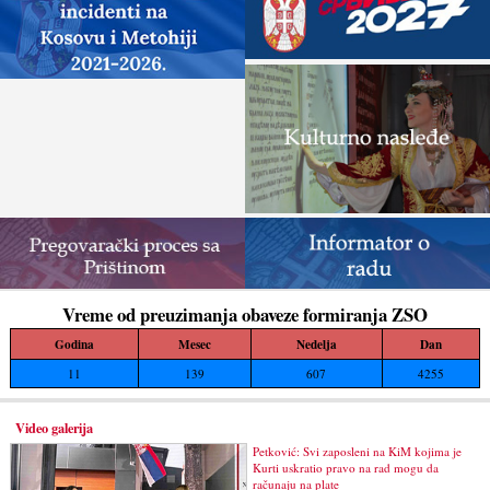
Vreme od preuzimanja obaveze formiranja ZSO
Godina
Mesec
Nedelja
Dan
11
139
607
4255
Video galerija
Petković: Svi zaposleni na KiM kojima je
Kurti uskratio pravo na rad mogu da
računaju na plate