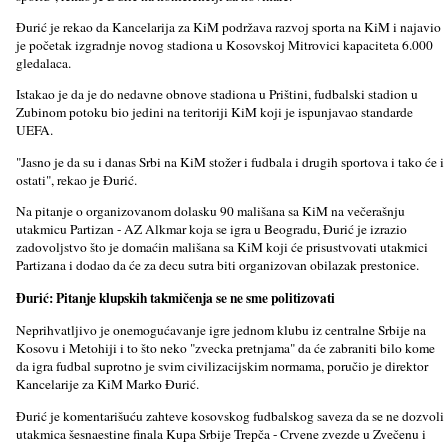
Đurić je rekao da Kancelarija za KiM podržava razvoj sporta na KiM i najavio
je početak izgradnje novog stadiona u Kosovskoj Mitrovici kapaciteta 6.000
gledalaca.
Istakao je da je do nedavne obnove stadiona u Prištini, fudbalski stadion u
Zubinom potoku bio jedini na teritoriji KiM koji je ispunjavao standarde
UEFA.
"Jasno je da su i danas Srbi na KiM stožer i fudbala i drugih sportova i tako će i
ostati", rekao je Đurić.
Na pitanje o organizovanom dolasku 90 mališana sa KiM na večerašnju
utakmicu Partizan - AZ Alkmar koja se igra u Beogradu, Đurić je izrazio
zadovolјstvo što je domaćin mališana sa KiM koji će prisustvovati utakmici
Partizana i dodao da će za decu sutra biti organizovan obilazak prestonice.
Đurić: Pitanje klupskih takmičenja se ne sme politizovati
Neprihvatlјivo je onemogućavanje igre jednom klubu iz centralne Srbije na
Kosovu i Metohiji i to što neko "zvecka pretnjama" da će zabraniti bilo kome
da igra fudbal suprotno je svim civilizacijskim normama, poručio je direktor
Kancelarije za KiM Marko Đurić.
Đurić je komentarišuću zahteve kosovskog fudbalskog saveza da se ne dozvoli
utakmica šesnaestine finala Kupa Srbije Trepča - Crvene zvezde u Zvečenu i