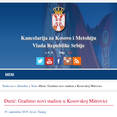
Kancelarija za Kosovo i Metohiju
Vlada Republike Srbije
A
ћир
|
lat
A
A
MENI
Naslovna
»
Aktuelno
»
Vesti
»Đurić: Gradimo novi stadion u Kosovskoj Mitrovici
Đurić: Gradimo novi stadion u Kosovskoj Mitrovici
19. septembar 2019. Izvor: Tanjug