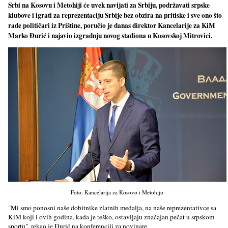
Srbi na Kosovu i Metohiji će uvek navijati za Srbiju, podržavati srpske
klubove i igrati za reprezentaciju Srbije bez obzira na pritiske i sve ono što
rade političari iz Prištine, poručio je danas direktor Kancelarije za KiM
Marko Đurić i najavio izgradnju novog stadiona u Kosovskoj Mitrovici.
Foto: Kancelarija za Kosovo i Metohiju
"Mi smo ponosni naše dobitnike zlatnih medalјa, na naše reprezentativce sa
KiM koji i ovih godina, kada je teško, ostavlјaju značajan pečat u srpskom
sportu", rekao je Đurić na konferenciji za novinare.