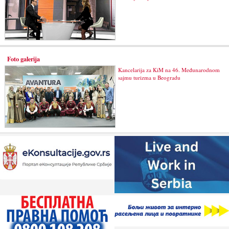
Foto galerija
Kancelarija za KiM na 46. Međunarodnom
sajmu turizma u Beogradu