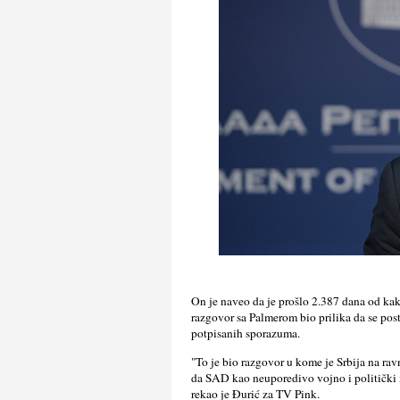
On je naveo da je prošlo 2.387 dana od kako
razgovor sa Palmerom bio prilika da se pos
potpisanih sporazuma.
"To je bio razgovor u kome je Srbija na rav
da SAD kao neuporedivo vojno i politički
rekao je Đurić za TV Pink.