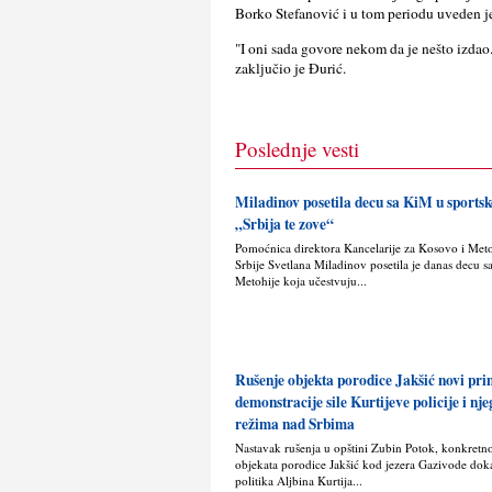
Borko Stefanović i u tom periodu uveden je 
"I oni sada govore nekom da je nešto izdao.
zaklјučio je Đurić.
Poslednje vesti
Miladinov posetila decu sa KiM u sport
„Srbija te zove“
Pomoćnica direktora Kancelarije za Kosovo i Met
Srbije Svetlana Miladinov posetila je danas decu s
Metohije koja učestvuju...
Rušenje objekta porodice Jakšić novi pr
demonstracije sile Kurtijeve policije i nj
režima nad Srbima
Nastavak rušenja u opštini Zubin Potok, konkretn
objekata porodice Jakšić kod jezera Gazivode doka
politika Alјbina Kurtija...