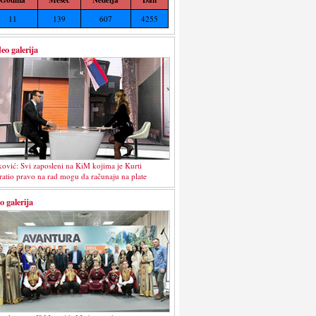
11
139
607
4255
eo galerija
ković: Svi zaposleni na KiM kojima je Kurti
ratio pravo na rad mogu da računaju na plate
o galerija