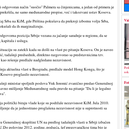
 i odgovoran način "suočio" Palmera sa činjenicama, a jedan od primera je
a prekršila, ne samo međunarodne propise, već i takozvani ustav Kosova.
Vid
j Srba na KiM, gde Priština pokušava da prekroji izbornu volјu Srba,
 pokušali da ih marginalizuju.
odgovorna pozicija Srbije vezana za jačanje saradnje u regionu, da se
 kapitala i usluga.
ituaciju su zatekli kada su došli na vlast po pitanju Kosova. On je naveo
ić, tadašnji predsednik, direktno razgovorao sa predstavnicima tzv.
i kao rešenje predlaže nadgledanu nezavisnost.
Pet
nja aktuelna vlast u Beogradu, predlaže model Hong Konga, što je
usk
 Kosovo proglasilo nezavisnost.
Fot
dašnji ministar spolјnih poslova Vuk Jeremić zvanično predao Generalnoj
odavno mišlјenje Međunarodnog suda pravde na pitanje "Da li je legalno
va".
ja politički biraju vlade koje su podržale nezavisnost KiM. Jula 2010.
enje da je jednostrano proglašena nezavisnost nije u suprotnosti sa
u Generalnoj skupštini UN na predlog tadašnjih vlasti u Srbiji izbačen
.Do polovine 2012. godine, podseća, šef pregovaračkog tima bio je