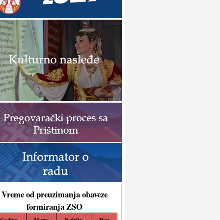
Vreme od preuzimanja obaveze
formiranja ZSO
Godina
Mesec
Nedelja
Dan