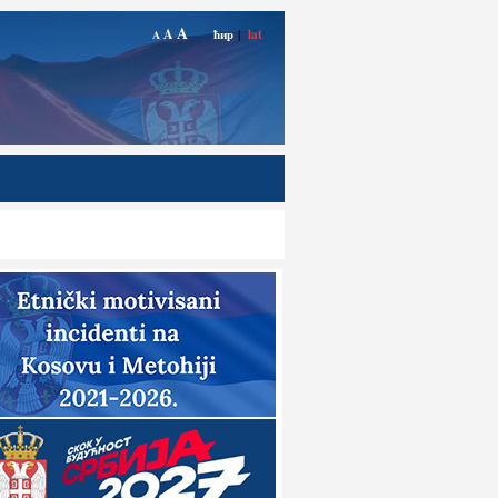
A
A
ћир
|
lat
A