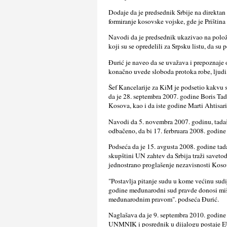
Dodaje da je predsednik Srbije na direktan
formiranje kosovske vojske, gde je Prištin
Navodi da je predsednik ukazivao na položa
koji su se opredelili za Srpsku listu, da su
Đurić je naveo da se uvažava i prepoznaje 
konačno uvede sloboda protoka robe, lјudi,
Šef Kancelarije za KiM je podsetio kakvu s
da je 28. septembra 2007. godine Boris Tad
Kosova, kao i da iste godine Marti Ahtisar
Navodi da 5. novembra 2007. godinu, tadaš
odbačeno, da bi 17. ferbruara 2008. godine
Podseća da je 15. avgusta 2008. godine ta
skupštini UN zahtev da Srbija traži savet
jednostrano proglašenje nezavisnosti Koso
"Postavlјa pitanje sudu u kome većinu sudi
godine međunarodni sud pravde donosi mišlј
međunarodnim pravom". podseća Đurić.
Naglašava da je 9. septembra 2010. godine 
UNMNIK i posrednik u dijalogu postaje EU