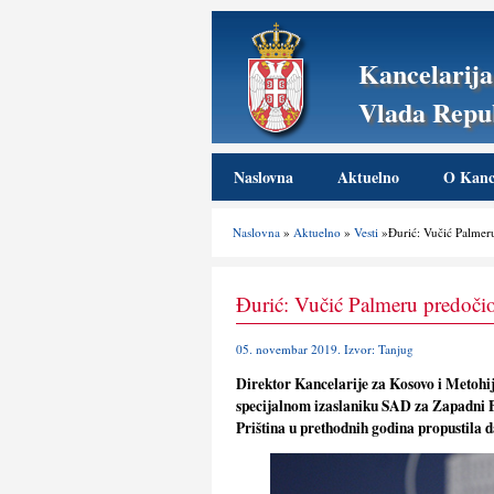
Kancelarija
Vlada Repub
Naslovna
Aktuelno
O Kance
Naslovna
»
Aktuelno
»
Vesti
»Đurić: Vučić Palmeru 
Đurić: Vučić Palmeru predočio š
05. novembar 2019. Izvor: Tanjug
Direktor Kancelarije za Kosovo i Metohi
specijalnom izaslaniku SAD za Zapadni B
Priština u prethodnih godina propustila da