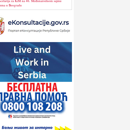
celarija za KiM na 46. Međunarodnom sajmu
izma u Beogradu