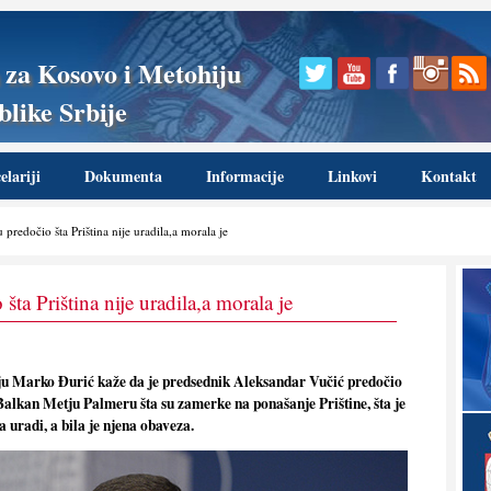
 za Kosovo i Metohiju
like Srbije
lariji
Dokumenta
Informacije
Linkovi
Kontakt
predočio šta Priština nije uradila,a morala je
ta Priština nije uradila,a morala je
ju Marko Đurić kaže da je predsednik Aleksandar Vučić predočio
alkan Metju Palmeru šta su zamerke na ponašanje Prištine, šta je
 uradi, a bila je njena obaveza.