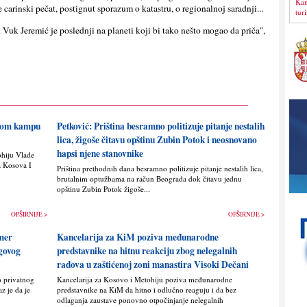
Kan
carinski pečat, postignut sporazum o katastru, o regionalnoj saradnji...
tur
 Vuk Jeremić je poslednji na planeti koji bi tako nešto mogao da priča",
skom kampu
Petković: Priština besramno politizuje pitanje nestalih
lica, žigoše čitavu opštinu Zubin Potok i neosnovano
hapsi njene stanovnike
ohiju Vlade
a Kosova I
Priština prethodnih dana besramno politizuje pitanje nestalih lica,
brutalnim optužbama na račun Beograda dok čitavu jednu
opštinu Zubin Potok žigoše...
OPŠIRNIJE >
OPŠIRNIJE >
imer
Kancelarija za KiM poziva međunarodne
egovog
predstavnike na hitnu reakciju zbog nelegalnih
radova u zaštićenoj zoni manastira Visoki Dečani
o privatnog
Kancelarija za Kosovo i Metohiju poziva međunarodne
z je da je
predstavnike na KiM da hitno i odlučno reaguju i da bez
odlaganja zaustave ponovno otpočinjanje nelegalnih