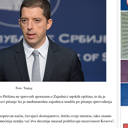
Foto: Tanjug
 Priština ne sprovodi sporazum o Zajednici srpskih opština, te da je
tavi pitanje šta je međunarodna zajednica uradila po pitanju sprovođenja
nopravan način, čuvajući dostojanstvo, štitila svoje interese, iako znamo
 moćnija zemlјa već dve decenije unazad podržavaju nezavisnost Kosova",