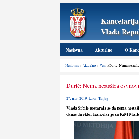
Kancelarija
Vlada Repub
Naslovna
Aktuelno
O Kance
Naslovna
»
Aktuelno
»
Vesti
»Đurić: Nema nestaši
Đurić: Nema nestašica osvnov
27. mart 2019. Izvor: Tanjug
Vlada Srbije postarala se da nema nestaš
danas direktor Kancelarije za KiM Mark