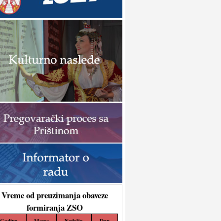
Vreme od preuzimanja obaveze
formiranja ZSO
Godina
Mesec
Nedelja
Dan