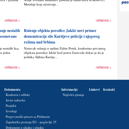
Metohije koja učestvuju...
OPŠIRNIJE >
OPŠIRNIJE >
anje nestalih
Rušenje objekta porodice Jakšić novi primer
 neosnovano
demonstracije sile Kurtijeve policije i njegovog
režima nad Srbima
 nestalih lica,
Nastavak rušenja u opštini Zubin Potok, konkretno privatnog
vu jednu
objekata porodice Jakšić kod jezera Gazivode dokaz je da je
politika Alјbina Kurtija...
OPŠIRNIJE >
OPŠIRNIJE >
Dokumenta
Informacije
Linkovi
Kontakt
Konkursi i odluke
Najčešća pitanja
Javne nabavke
Projekti
Izveštaji
Pregovarački proces sa Prištinom
Zajednička pozicija EU - poglavlje 35
Dokument o ulasku i izlasku