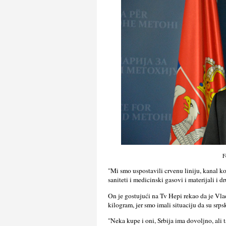
F
"Mi smo uspostavili crvenu liniju, kanal ko
saniteti i medicinski gasovi i materijali i d
On je gostujući na Tv Hepi rekao da je Vla
kilogram, jer smo imali situaciju da su srp
"Neka kupe i oni, Srbija ima dovolјno, ali 