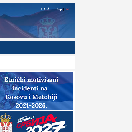
A
A
ћир
|
lat
A