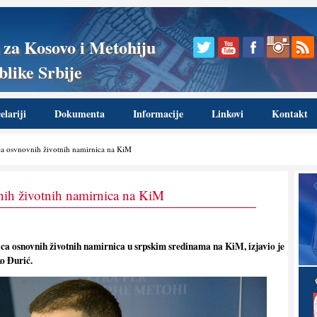
 za Kosovo i Metohiju
like Srbije
lariji
Dokumenta
Informacije
Linkovi
Kontakt
ca osvnovnih životnih namirnica na KiM
nih životnih namirnica na KiM
ica osnovnih životnih namirnica u srpskim sredinama na KiM, izjavio je
o Đurić.