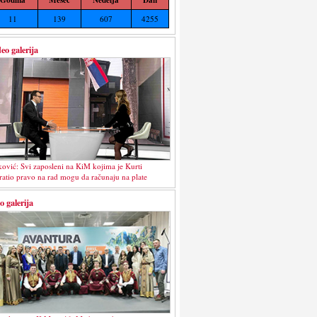
11
139
607
4255
eo galerija
ković: Svi zaposleni na KiM kojima je Kurti
ratio pravo na rad mogu da računaju na plate
o galerija