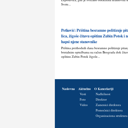
Svete...
Petković: Priština besramno politizuje pit
lica, žigoše čitavu opštinu Zubin Potok i
hapsi njene stanovnike
Priština prethodnih dana besramno politizuje pitanje
brutalnim optužbama na račun Beograda dok čita
opštinu Zubin Potok žigoše...
Naslovna
Aktuelno
O Kancelariji
Vesti
Nadležnost
Foto
Direktor
Video
Zamenici direktora
Pomoćnici direktora
Organizaciona struktura