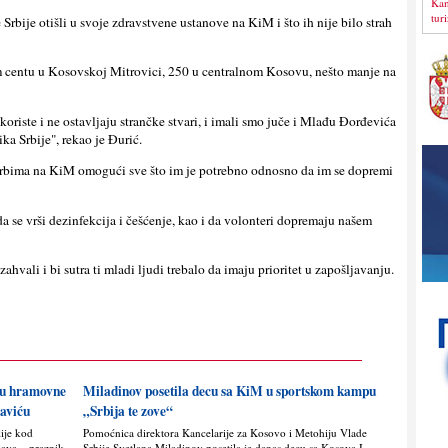
Kan
tur
e Srbije otišli u svoje zdravstvene ustanove na KiM i što ih nije bilo strah
m centu u Kosovskoj Mitrovici, 250 u centralnom Kosovu, nešto manje na
koriste i ne ostavlјaju strančke stvari, i imali smo juče i Mlađu Đorđevića
ka Srbije", rekao je Đurić.
 Srbima na KiM omogući sve što im je potrebno odnosno da im se dopremi
a se vrši dezinfekcija i češćenje, kao i da volonteri dopremaju našem
ahvali i bi sutra ti mladi lјudi trebalo da imaju prioritet u zapošlјavanju.
nju hramovne
Miladinov posetila decu sa KiM u sportskom kampu
saviću
„Srbija te zove“
lije kod
Pomoćnica direktora Kancelarije za Kosovo i Metohiju Vlade
lava – praznik
Srbije Svetlana Miladinov posetila je danas decu sa Kosova I