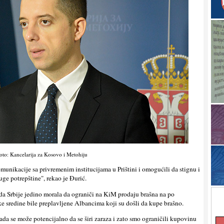
oto: Kancelarija za Kosovo i Metohiju
munikacije sa privremenim institucijama u Prištini i omogućili da stignu i
ruge potrepštine", rekao je Đurić.
da Srbije jedino morala da ograniči na KiM prodaju brašna na po
ske sredine bile preplavlјene Albancima koji su došli da kupe brašno.
tada se može potencijalno da se širi zaraza i zato smo ograničili kupovinu