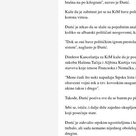
brašna na po kilogram", naveo je Đurić.
Kaže da je zabrinut jer se na KiM bave pol
korona virusa.
Đurić je rekao da se slaže sa pojedinim ana
koliko su albanski političari neogovorni, kao
"Dok se oni bave političkim igrom prestol
sistem", naglasio je Đurić.
Direktor Kancelarija za KiM kaže da je pozv
sukobu Hašima Tačija i Alјbina Kurtija već 
stavova koje iznose Francuska i Nemačka, 
"Mene čudi što neki napadaju Srpsku listu i 
obavezni vojni rok u tzv. kovoskim snagam
ukine taksu i drugo".
Takođe, Đurić poziva sve da se barem po p
Srbi se, ističe, i dalјe drže zajedno okuplј
koji posećuju stare.
Đurić je zahvalio srpskim ugostitelјima i 
trebalo, ali sada nemamo nijednog obolelog 
drugim.