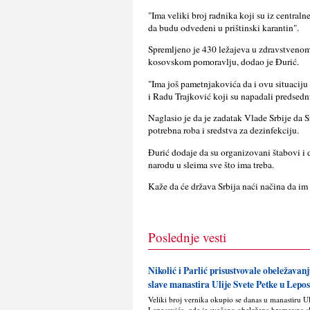
"Ima veliki broj radnika koji su iz centraln
da budu odvedeni u prištinski karantin".
Spremlјeno je 430 ležajeva u zdravstveno
kosovskom pomoravlјu, dodao je Đurić.
"Ima još pametnjakovića da i ovu situaciju 
i Radu Trajković koji su napadali predsedni
Naglasio je da je zadatak Vlade Srbije da
potrebna roba i sredstva za dezinfekciju.
Đurić dodaje da su organizovani štabovi i d
narodu u sleima sve što ima treba.
Kaže da će država Srbija naći načina da im z
Poslednje vesti
Nikolić i Parlić prisustvovale obeležava
slave manastira Ulije Svete Petke u Lepo
Veliki broj vernika okupio se danas u manastiru U
Leposavića, gde je svečano obeležena hramovna s