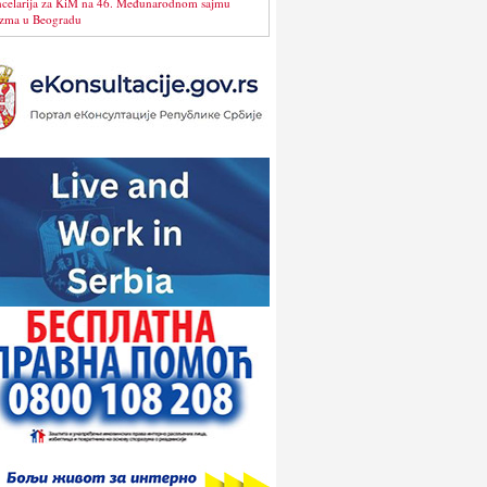
celarija za KiM na 46. Međunarodnom sajmu
izma u Beogradu