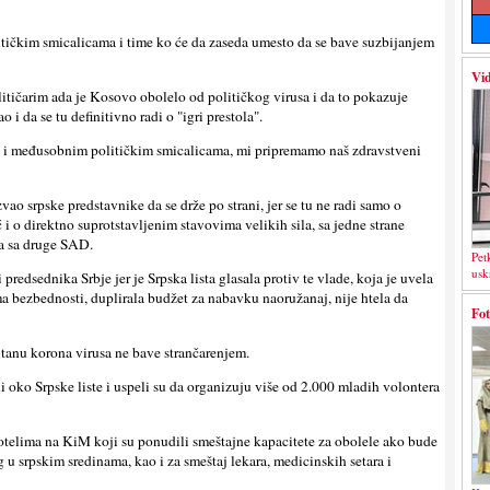
itičkim smicalicama i time ko će da zaseda umesto da se bave suzbijanjem
Vid
litičarim ada je Kosovo obolelo od političkog virusa i da to pokazuje
 i da se tu definitivno radi o "igri prestola".
a i međusobnim političkim smicalicama, mi pripremamo naš zdravstveni
ao srpske predstavnike da se drže po strani, jer se tu ne radi samo o
i o direktno suprotstavlјenim stavovima velikih sila, sa jedne strane
a sa druge SAD.
Pet
usk
predsednika Srbje jer je Srpska lista glasala protiv te vlade, koja je uvela
a bezbednosti, duplirala budžet za nabavku naoružanaj, nije htela da
Fot
itanu korona virusa ne bave strančarenjem.
eni oko Srpske liste i uspeli su da organizuju više od 2.000 mladih volontera
hotelima na KiM koji su ponudili smeštajne kapacitete za obolele ako bude
u srpskim sredinama, kao i za smeštaj lekara, medicinskih setara i