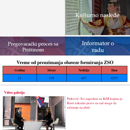
Vreme od preuzimanja obaveze formiranja ZSO
Godina
Mesec
Nedelja
Dan
11
139
607
4255
Video galerija
Petković: Svi zaposleni na KiM kojima je
Kurti uskratio pravo na rad mogu da
računaju na plate