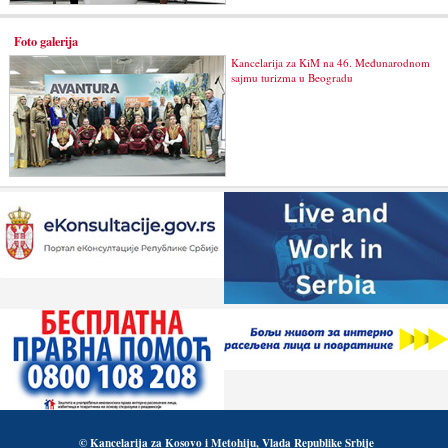
Foto galerija
Kancelarija za KiM na 46. Međunarodnom
sajmu turizma u Beogradu
© Kancelarija za Kosovo i Metohiju, Vlada Republike Srbije