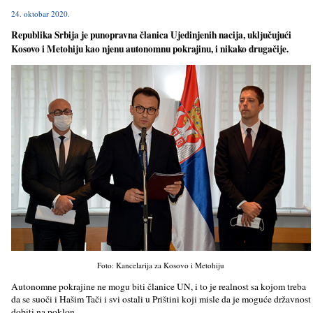
24. oktobar 2020.
Republika Srbija je punopravna članica Ujedinjenih nacija, uklјučujući
Kosovo i Metohiju kao njenu autonomnu pokrajinu, i nikako drugačije.
Foto: Kancelarija za Kosovo i Metohiju
Autonomne pokrajine ne mogu biti članice UN, i to je realnost sa kojom treba
da se suoči i Hašim Tači i svi ostali u Prištini koji misle da je moguće državnost
dobiti na poklon.