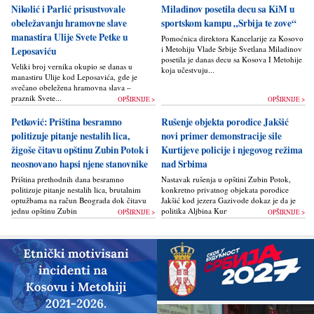
Nikolić i Parlić prisustvovale
Miladinov posetila decu sa KiM u
obeležavanju hramovne slave
sportskom kampu „Srbija te zove“
manastira Ulije Svete Petke u
Pomoćnica direktora Kancelarije za Kosovo
i Metohiju Vlade Srbije Svetlana Miladinov
Leposaviću
posetila je danas decu sa Kosova I Metohije
Veliki broj vernika okupio se danas u
koja učestvuju...
manastiru Ulije kod Leposavića, gde je
svečano obeležena hramovna slava –
praznik Svete...
OPŠIRNIJE >
OPŠIRNIJE >
Petković: Priština besramno
Rušenje objekta porodice Jakšić
politizuje pitanje nestalih lica,
novi primer demonstracije sile
žigoše čitavu opštinu Zubin Potok i
Kurtijeve policije i njegovog režima
neosnovano hapsi njene stanovnike
nad Srbima
Priština prethodnih dana besramno
Nastavak rušenja u opštini Zubin Potok,
politizuje pitanje nestalih lica, brutalnim
konkretno privatnog objekata porodice
optužbama na račun Beograda dok čitavu
Jakšić kod jezera Gazivode dokaz je da je
jednu opštinu Zubin Potok žigoše...
politika Alјbina Kurtija...
OPŠIRNIJE >
OPŠIRNIJE >