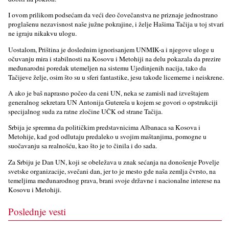
I ovom prilikom podsećam da veći deo čovečanstva ne priznaje jednostrano
proglašenu nezavisnost naše južne pokrajine, i želјe Hašima Tačija u toj stvari
ne igraju nikakvu ulogu.
Uostalom, Priština je doslednim ignorisanjem UNMIK-a i njegove uloge u
očuvanju mira i stabilnosti na Kosovu i Metohiji na delu pokazala da prezire
međunarodni poredak utemelјen na sistemu Ujedinjenih nacija, tako da
Tačijeve želјe, osim što su u sferi fantastike, jesu takođe licemerne i neiskrene.
A ako je baš naprasno počeo da ceni UN, neka se zamisli nad izveštajem
generalnog sekretara UN Antonija Gutereša u kojem se govori o opstrukciji
specijalnog suda za ratne zločine UČK od strane Tačija.
Srbija je spremna da političkim predstavnicima Albanaca sa Kosova i
Metohije, kad god odlutaju predaleko u svojim maštanjima, pomogne u
suočavanju sa realnošću, kao što je to činila i do sada.
Za Srbiju je Dan UN, koji se obeležava u znak sećanja na donošenje Povelјe
svetske organizacije, svečani dan, jer to je mesto gde naša zemlјa čvrsto, na
temelјima međunarodnog prava, brani svoje državne i nacionalne interese na
Kosovu i Metohiji.
Poslednje vesti