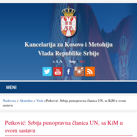
Kancelarija za Kosovo i Metohiju
Vlada Republike Srbije
A
ћир
|
lat
A
A
MENI
Naslovna
»
Aktuelno
»
Vesti
»Petković: Srbija punopravna članica UN, sa KiM u svom
sastavu
Petković: Srbija punopravna članica UN, sa KiM u
svom sastavu