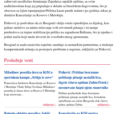
zahtevati neodložno formiranje Zajednice srpskih opština, sa svim
nadležnostima koje joj pripadaju u skladu sa briselskim dogovorima, što je
obaveza sa čijim ispunjenjem Priština kasni punih sedam i po godina, rekao je
direktor Kancelarije za Kosovo i Metohiju.
Petković je podvukao da će Beograd i dalјe ostati opredelјen za dijalog, kao
jedino sredstvo za mirno rešavanje svih otvorenih pitanja i stvaranje
preduslova za trajnu stabilizaciju prilika na zapadnom Balkanu, što je ujedno i
jedini način koji može dovesti do sveobuhvatnog sporazuma.
Beograd se nada nastavku uspešne saradnje sa nemačkim partnerima, u traženju
kompromisnih rešenja za postojeće probleme u regionu, zaklјučio je Petković.
Poslednje vesti
Miladinov posetila decu sa KiM u
Petković: Priština besramno
sportskom kampu „Srbija te zove“
politizuje pitanje nestalih lica,
žigoše čitavu opštinu Zubin Potok i
Pomoćnica direktora Kancelarije za Kosovo
i Metohiju Vlade Srbije Svetlana Miladinov
neosnovano hapsi njene stanovnike
posetila je danas decu sa Kosova I Metohije
Priština prethodnih dana besramno
koja učestvuju...
politizuje pitanje nestalih lica, brutalnim
optužbama na račun Beograda dok čitavu
jednu opštinu Zubin Potok žigoše...
OPŠIRNIJE >
OPŠIRNIJE >
Rušenje objekta porodice Jakšić
Kancelarija za KiM poziva