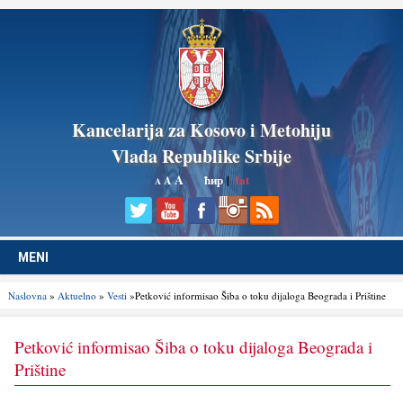
Kancelarija za Kosovo i Metohiju
Vlada Republike Srbije
A
ћир
|
lat
A
A
MENI
Naslovna
»
Aktuelno
»
Vesti
»Petković informisao Šiba o toku dijaloga Beograda i Prištine
Petković informisao Šiba o toku dijaloga Beograda i
Prištine