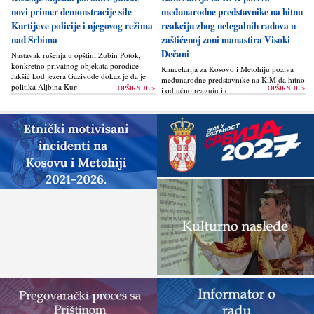
novi primer demonstracije sile
međunarodne predstavnike na hitnu
Kurtijeve policije i njegovog režima
reakciju zbog nelegalnih radova u
nad Srbima
zaštićenoj zoni manastira Visoki
Dečani
Nastavak rušenja u opštini Zubin Potok,
konkretno privatnog objekata porodice
Kancelarija za Kosovo i Metohiju poziva
Jakšić kod jezera Gazivode dokaz je da je
međunarodne predstavnike na KiM da hitno
politika Alјbina Kurtija...
OPŠIRNIJE >
OPŠIRNIJE >
i odlučno reaguju i da bez odlaganja
zaustave ponovno otpočinjanje nelegalnih
građevinskih...