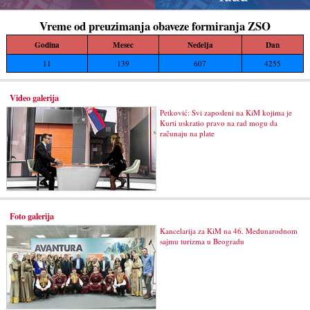
Vreme od preuzimanja obaveze formiranja ZSO
Godina
Mesec
Nedelja
Dan
11
139
607
4255
Video galerija
Petković: Svi zaposleni na KiM kojima je
Kurti uskratio pravo na rad mogu da
računaju na plate
Foto galerija
Kancelarija za KiM na 46. Međunarodnom
sajmu turizma u Beogradu