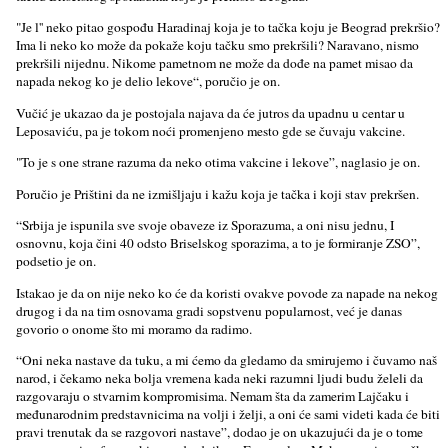
"Je l'' neko pitao gospođu Haradinaj koja je to tačka koju je Beograd prekršio?
Ima li neko ko može da pokaže koju tačku smo prekršili? Naravano, nismo
prekršili nijednu. Nikome pametnom ne može da dođe na pamet misao da
napada nekog ko je delio lekove“, poručio je on.
Vučić je ukazao da je postojala najava da će jutros da upadnu u centar u
Leposaviću, pa je tokom noći promenjeno mesto gde se čuvaju vakcine.
"To je s one strane razuma da neko otima vakcine i lekove”, naglasio je on.
Poručio je Prištini da ne izmišlјaju i kažu koja je tačka i koji stav prekršen.
“Srbija je ispunila sve svoje obaveze iz Sporazuma, a oni nisu jednu, I
osnovnu, koja čini 40 odsto Briselskog sporazima, a to je formiranje ZSO”,
podsetio je on.
Istakao je da on nije neko ko će da koristi ovakve povode za napade na nekog
drugog i da na tim osnovama gradi sopstvenu popularnost, već je danas
govorio o onome što mi moramo da radimo.
“Oni neka nastave da tuku, a mi ćemo da gledamo da smirujemo i čuvamo naš
narod, i čekamo neka bolјa vremena kada neki razumni lјudi budu želeli da
razgovaraju o stvarnim kompromisima. Nemam šta da zamerim Lajčaku i
međunarodnim predstavnicima na volјi i želјi, a oni će sami videti kada će biti
pravi trenutak da se razgovori nastave”, dodao je on ukazujući da je o tome