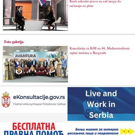
Kurti uskratio pravo na rad mogu da
računaju na plate
Foto galerija
Kancelarija za KiM na 46. Međunarodnom
sajmu turizma u Beogradu