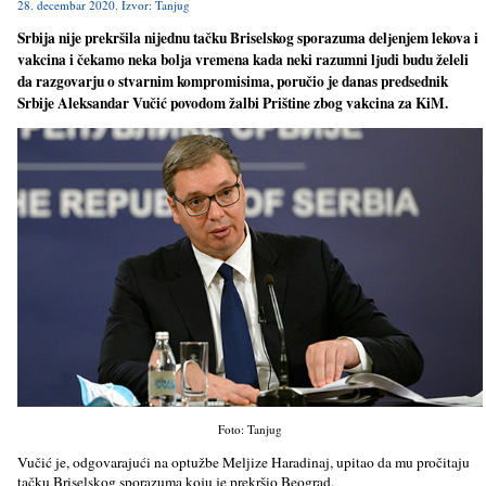
28. decembar 2020. Izvor: Tanjug
Srbija nije prekršila nijednu tačku Briselskog sporazuma delјenjem lekova i
vakcina i čekamo neka bolјa vremena kada neki razumni lјudi budu želeli
da razgovarju o stvarnim kompromisima, poručio je danas predsednik
Srbije Aleksandar Vučić povodom žalbi Prištine zbog vakcina za KiM.
Foto: Tanjug
Vučić je, odgovarajući na optužbe Melјize Haradinaj, upitao da mu pročitaju
tačku Briselskog sporazuma koju je prekršio Beograd.