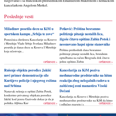
razgovarao i sa francuskim predsednikom Emanuelom Makronom i nemačkom
kancelarkom Angelom Merkel.
Poslednje vesti
Miladinov posetila decu sa KiM u
Petković: Priština besramno
sportskom kampu „Srbija te zove“
politizuje pitanje nestalih lica,
žigoše čitavu opštinu Zubin Potok i
Pomoćnica direktora Kancelarije za Kosovo
i Metohiju Vlade Srbije Svetlana Miladinov
neosnovano hapsi njene stanovnike
posetila je danas decu sa Kosova I Metohije
Priština prethodnih dana besramno
koja učestvuju...
politizuje pitanje nestalih lica, brutalnim
optužbama na račun Beograda dok čitavu
jednu opštinu Zubin Potok žigoše...
OPŠIRNIJE >
OPŠIRNIJE >
Rušenje objekta porodice Jakšić
Kancelarija za KiM poziva
novi primer demonstracije sile
međunarodne predstavnike na hitnu
Kurtijeve policije i njegovog režima
reakciju zbog nelegalnih radova u
nad Srbima
zaštićenoj zoni manastira Visoki
Dečani
Nastavak rušenja u opštini Zubin Potok,
konkretno privatnog objekata porodice
Kancelarija za Kosovo i Metohiju poziva
Jakšić kod jezera Gazivode dokaz je da je
međunarodne predstavnike na KiM da hitno
politika Alјbina Kurtija...
OPŠIRNIJE >
OPŠIRNIJE >
i odlučno reaguju i da bez odlaganja
zaustave ponovno otpočinjanje nelegalnih
građevinskih...