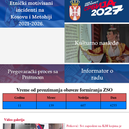
Vreme od preuzimanja obaveze formiranja ZSO
Godina
Mesec
Nedelja
Dan
11
139
607
4255
Video galerija
Petković: Svi zaposleni na KiM kojima je