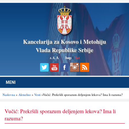
Kancelarija za Kosovo i Metohiju
Vlada Republike Srbije
A
ћир
|
lat
A
A
MENI
Naslovna
»
Aktuelno
»
Vesti
»Vučić: Prekršili sporazum delјenjem lekova? Ima li razuma?
Vučić: Prekršili sporazum delјenjem lekova? Ima li
razuma?