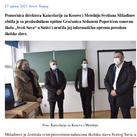
27. januar 2021. Izvor: Tanjug
Pomoćnica direktora Kancelarije za Kosovo i Metohiju Svetlana Miladinov
obišla je sa predsednikom opštine Gračanica Srđanom Popovićem osnovnu
školu „Sveti Sava“ u Sušici i uručila joj informatičku opremu povodom
školske slave.
Foto: Kancelarija za Kosovo i Metohiju
Miladinov je čestitala svim prosvetnim radnicima školsku slavu Svetog Savu, a