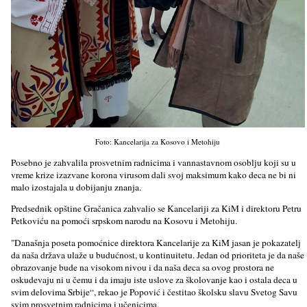
Foto: Kancelarija za Kosovo i Metohiju
Posebno je zahvalila prosvetnim radnicima i vannastavnom osoblјu koji su u
vreme krize izazvane korona virusom dali svoj maksimum kako deca ne bi ni
malo izostajala u dobijanju znanja.
Predsednik opštine Gračanica zahvalio se Kancelariji za KiM i direktoru Petru
Petkoviću na pomoći srpskom narodu na Kosovu i Metohiju.
"Današnja poseta pomoćnice direktora Kancelarije za KiM jasan je pokazatelј
da naša država ulaže u budućnost, u kontinuitetu. Jedan od prioriteta je da naše
obrazovanje bude na visokom nivou i da naša deca sa ovog prostora ne
oskudevaju ni u čemu i da imaju iste uslove za školovanje kao i ostala deca u
svim delovima Srbije“, rekao je Popović i čestitao školsku slavu Svetog Savu
svim prosvetnim radnicima i učenicima.