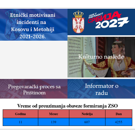
zaustave ponovno otpočinjanje nelegalnih
građevinskih...
Vreme od preuzimanja obaveze formiranja ZSO
Godina
Mesec
Nedelja
Dan
11
139
607
4255