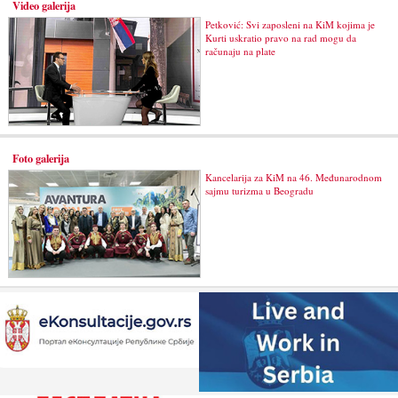
Video galerija
Petković: Svi zaposleni na KiM kojima je
Kurti uskratio pravo na rad mogu da
računaju na plate
Foto galerija
Kancelarija za KiM na 46. Međunarodnom
sajmu turizma u Beogradu