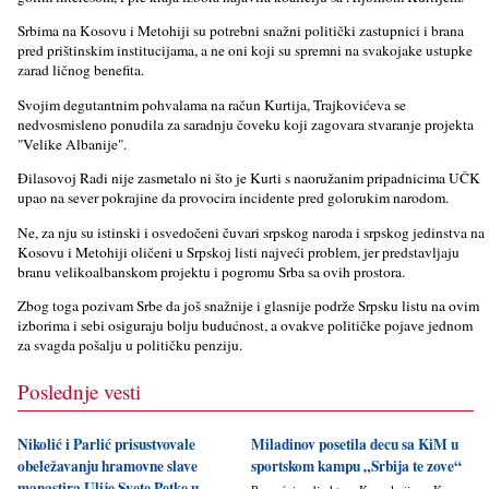
Srbima na Kosovu i Metohiji su potrebni snažni politički zastupnici i brana
pred prištinskim institucijama, a ne oni koji su spremni na svakojake ustupke
zarad ličnog benefita.
Svojim degutantnim pohvalama na račun Kurtija, Trajkovićeva se
nedvosmisleno ponudila za saradnju čoveku koji zagovara stvaranje projekta
"Velike Albanije".
Đilasovoj Radi nije zasmetalo ni što je Kurti s naoružanim pripadnicima UČK
upao na sever pokrajine da provocira incidente pred golorukim narodom.
Ne, za nju su istinski i osvedočeni čuvari srpskog naroda i srpskog jedinstva na
Kosovu i Metohiji oličeni u Srpskoj listi najveći problem, jer predstavlјaju
branu velikoalbanskom projektu i pogromu Srba sa ovih prostora.
Zbog toga pozivam Srbe da još snažnije i glasnije podrže Srpsku listu na ovim
izborima i sebi osiguraju bolјu budućnost, a ovakve političke pojave jednom
za svagda pošalјu u političku penziju.
Poslednje vesti
Nikolić i Parlić prisustvovale
Miladinov posetila decu sa KiM u
obeležavanju hramovne slave
sportskom kampu „Srbija te zove“
manastira Ulije Svete Petke u