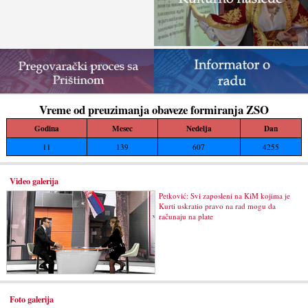
Vreme od preuzimanja obaveze formiranja ZSO
Godina
Mesec
Nedelja
Dan
11
139
607
4255
Video galerija
Petković: Svi zaposleni na KiM kojima je
Kurti uskratio pravo na rad mogu da
računaju na plate
Foto galerija