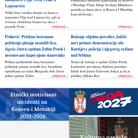
Pomoćnica direktora Kancelarije za Kosovo
i Metohiju Vlade Srbije Svetlana Miladinov
Leposaviću
posetila je danas decu sa Kosova I Metohije
Veliki broj vernika okupio se danas u
koja učestvuju...
manastiru Ulije kod Leposavića, gde je
svečano obeležena hramovna slava –
praznik Svete...
OPŠIRNIJE >
OPŠIRNIJE >
Petković: Priština besramno
Rušenje objekta porodice Jakšić
politizuje pitanje nestalih lica,
novi primer demonstracije sile
žigoše čitavu opštinu Zubin Potok i
Kurtijeve policije i njegovog režima
neosnovano hapsi njene stanovnike
nad Srbima
Priština prethodnih dana besramno
Nastavak rušenja u opštini Zubin Potok,
politizuje pitanje nestalih lica, brutalnim
konkretno privatnog objekata porodice
optužbama na račun Beograda dok čitavu
Jakšić kod jezera Gazivode dokaz je da je
jednu opštinu Zubin Potok žigoše...
politika Alјbina Kurtija...
OPŠIRNIJE >
OPŠIRNIJE >