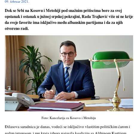
09. februar 2021.
Dok se Srbi na Kosovu i Metohiji pod snažnim pritiscima bore za svoj
opstanak i ostanak u južnoj srpskoj pokrajini, Rada Trajković više ni ne krije
da svoje favorite ima isklјučivo među albanskim partijama i da za njih
otvoreno radi.
Foto: Kancelarija za Kosovo i Metohiju
Đilasova saradnica je danas, vodeći se isklјučivo vlastitim političkim ćarom i
golim interesom, i pre kraja izbora najavila koaliciju sa Alјbinom Kurtijem.