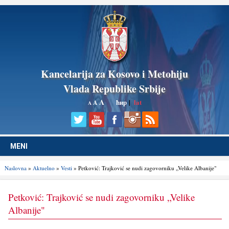
Kancelarija za Kosovo i Metohiju
Vlada Republike Srbije
A
ћир
|
lat
A
A
MENI
Naslovna
»
Aktuelno
»
Vesti
» Petković: Trajković se nudi zagovorniku „Velike Albanije"
Petković: Trajković se nudi zagovorniku „Velike
Albanije"