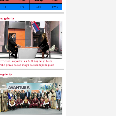
11
139
607
4255
eo galerija
ković: Svi zaposleni na KiM kojima je Kurti
ratio pravo na rad mogu da računaju na plate
o galerija