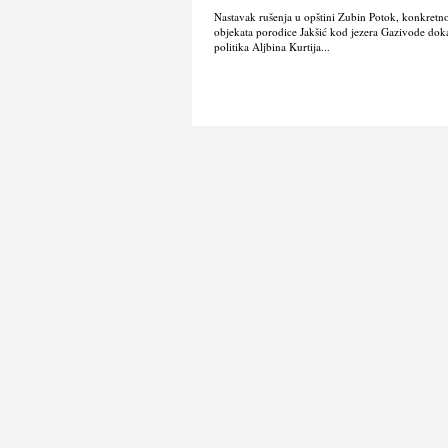
Nastavak rušenja u opštini Zubin Potok, konkretn
objekata porodice Jakšić kod jezera Gazivode doka
politika Alјbina Kurtija...