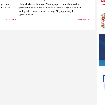
Kan
o privatnog
Kancelarija za Kosovo i Metohiju poziva međunarodne
tur
z je da je
predstavnike na KiM da hitno i odlučno reaguju i da bez
odlaganja zaustave ponovno otpočinjanje nelegalnih
građevinskih...
OPŠIRNIJE >
OPŠIRNIJE >