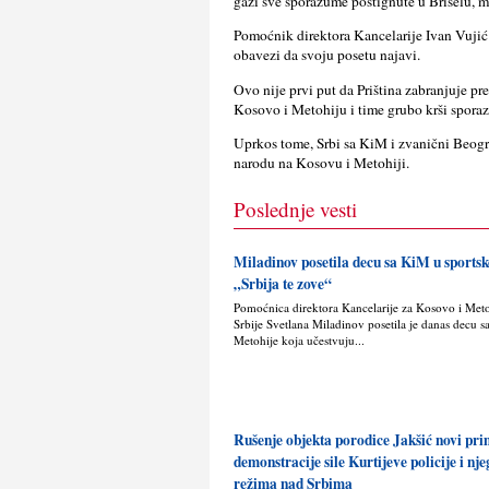
gazi sve sporazume postignute u Briselu, m
Pomoćnik direktora Kancelarije Ivan Vujić
obavezi da svoju posetu najavi.
Ovo nije prvi put da Priština zabranjuje p
Kosovo i Metohiju i time grubo krši spora
Uprkos tome, Srbi sa KiM i zvanični Beogra
narodu na Kosovu i Metohiji.
Poslednje vesti
Miladinov posetila decu sa KiM u sport
„Srbija te zove“
Pomoćnica direktora Kancelarije za Kosovo i Met
Srbije Svetlana Miladinov posetila je danas decu s
Metohije koja učestvuju...
Rušenje objekta porodice Jakšić novi pr
demonstracije sile Kurtijeve policije i nj
režima nad Srbima