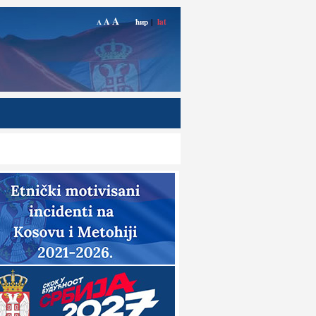
A
A
ћир
|
lat
A