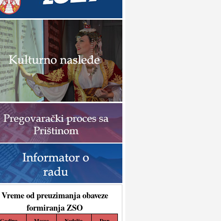
Vreme od preuzimanja obaveze
formiranja ZSO
Godina
Mesec
Nedelja
Dan