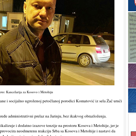
oto: Kancelarija za Kosovo i Metohiju
jane i socijalno ugroženoj petočlanoj porodici Komatović iz sela Žač uruči
eđe administrativni prelaz na Jarinju, bez ikakvog obrazloženja.
kalizuje i dodatno izazove tenzije na prostoru Kosova i Metohije, jer je
isprovocira neodmerenu reakciju Srba sa Kosova i Metohije i nastavi da