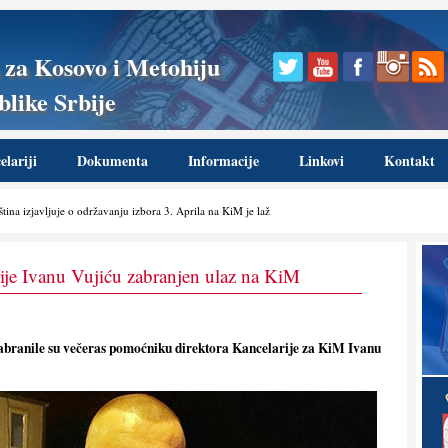
 za Kosovo i Metohiju
like Srbije
lariji
Dokumenta
Informacije
Linkovi
Kontakt
ština izjavljuje o održavanju izbora 3. Aprila na KiM je laž
ije Ivanu Vujiću zabranjen ulaz na KiM
i zabranile su večeras pomoćniku direktora Kancelarije za KiM Ivanu