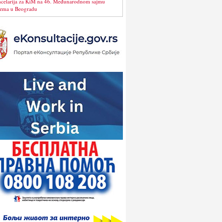
celarija za KiM na 46. Međunarodnom sajmu
izma u Beogradu