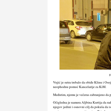
F
Vujić je sutra trebalo da obiđe Klinu i Oso
neophodnu pomoć Kancelarije za KiM.
Međutim, njemu je večeras zabranjeno da pr
Očigledna je namera Aljbina Kurtija da radi
njegov jedini i osnovni cilj da pokuša da 