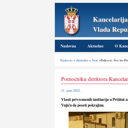
Kancelarija
Vlada Repub
Naslovna
Aktuelno
O Kance
Naslovna
»
Aktuelno
»
Vesti
»Petković: Sve što Pri
Pomoćniku direktora Kancelar
21. mart 2022.
Vlasti privremenih institucija u Prištin
Vujiću da poseti pokrajinu.