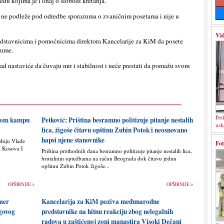
eđu kojima je i onaj o slobodi kretanja.
 ne podleže pod odredbe sporazuma o zvaničnim posetama i nije u
Vid
redstavnicima i pomoćnicima direktora Kancelarije za KiM da posete
zume.
d nastaviće da čuvaju mir i stabilnost i neće prestati da pomažu svom
Pet
skom kampu
Petković: Priština besramno politizuje pitanje nestalih
usk
lica, žigoše čitavu opštinu Zubin Potok i neosnovano
hapsi njene stanovnike
ohiju Vlade
Fot
a Kosova I
Priština prethodnih dana besramno politizuje pitanje nestalih lica,
brutalnim optužbama na račun Beograda dok čitavu jednu
opštinu Zubin Potok žigoše...
OPŠIRNIJE >
OPŠIRNIJE >
imer
Kancelarija za KiM poziva međunarodne
egovog
predstavnike na hitnu reakciju zbog nelegalnih
radova u zaštićenoj zoni manastira Visoki Dečani