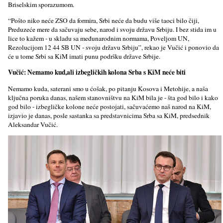
Briselskim sporazumom.
“Pošto niko neće ZSO da formira, Srbi neće da budu više taoci bilo čiji,
Preduzeće mere da sačuvaju sebe, narod i svoju državu Srbiju. I bez stida im u
lice to kažem - u skladu sa međunarodnim normama, Povelјom UN,
Rezolucijom 12 44 SB UN - svoju državu Srbiju”, rekao je Vučić i ponovio da
će u tome Srbi sa KiM imati punu podršku države Srbije.
Vučić: Nemamo kud,ali izbegličkih kolona Srba s KiM neće biti
Nemamo kuda, saterani smo u ćošak, po pitanju Kosova i Metohije, a naša
klјučna poruka danas, našem stanovništvu na KiM bila je - šta god bilo i kako
god bilo - izbegličke kolone neće postojati, sačuvaćemo naš narod na KiM,
izjavio je danas, posle sastanka sa predstavnicima Srba sa KiM, predsednik
Aleksandar Vučić.