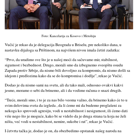
Foto: Kancelarija za Kosovo i Metohiju
Vučić je rekao da je delegacija Beograda u Briselu, pre nekoliko dana, u
nastavku dijaloga sa Prištinom, na najvišem nivou imala četiri zadatka:
“Prvo, da uradimo sve što je u našoj moći da sačuvamo mir, stabilnost,
sigurnost i bezbednost. Drugo, morali smo da izbegnemo sveopštu osudu
Zapada protiv Srbije, da nismo bili dovolјno za kompromis, da nismo došli sa
idejom i predlozima kako da se do kompromisa i dodlјe”, rekao je Vučić.
Dodao je da nismo sami na svetu, ali da tako mali, odnosno ovakvi kakvi
jesmo, moramo o sebi da brinemo, ali i da vodimo računa o snazi drugih.
“Treće, morali smo, i to je za nas bilo veoma važno, da brinemo kako će to u
svim delovima sveta da izgleda , da li ćemo mi da budemo proglašeni za
nekoga ko sprovodi agresiju, vodi u nestabilnost i nesigurnost, ili ćemo dati
više nego što je moguće, kako bi se videlo da je druga strana ta koja ne želi
ništa, već vodi u nestabilnost, nemire, sukobe i rat”, rekao je Vučić.
I četvrta tačka je, dodao je on, da obezbedimo opstanak našeg naroda na