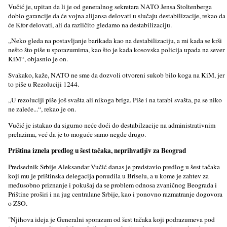
Vučić je, upitan da li je od generalnog sekretara NATO Jensa Stoltenberga
dobio garancije da će vojna alijansa delovati u slučaju destabilizacije, rekao da
će Kfor delovati, ali da različito gledamo na destabilizaciju.
„Neko gleda na postavlјanje barikada kao na destabilizaciju, a mi kada se krši
nešto što piše u sporazumima, kao što je kada kosovska policija upada na sever
KiM“, objasnio je on.
Svakako, kaže, NATO ne sme da dozvoli otvoreni sukob bilo koga na KiM, jer
to piše u Rezoluciji 1244.
„U rezoluciji piše još svašta ali nikoga briga. Piše i na tarabi svašta, pa se niko
ne zaleće...“, rekao je on.
Vučić je istakao da sigurno neće doći do destabilzacije na administrativnim
prelazima, već da je to moguće samo negde drugo.
Priština iznela predlog u šest tačaka, neprihvatlјiv za Beograd
Predsednik Srbije Aleksandar Vučić danas je predstavio predlog u šest tačaka
koji mu je prištinska delegacija ponudila u Briselu, a u kome je zahtev za
međusobno priznanje i pokušaj da se problem odnosa zvaničnog Beograda i
Prištine proširi i na jug centralane Srbije, kao i ponovno razmatranje dogovora
o ZSO.
"Nјihova ideja je Generalni sporazum od šest tačaka koji podrazumeva pod