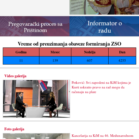
Vreme od preuzimanja obaveze formiranja ZSO
Godina
Mesec
Nedelja
Dan
11
139
607
4255
Video galerija
Petković: Svi zaposleni na KiM kojima je
Kurti uskratio pravo na rad mogu da
računaju na plate
Foto galerija
Kancelarija za KiM na 46. Međunarodnom