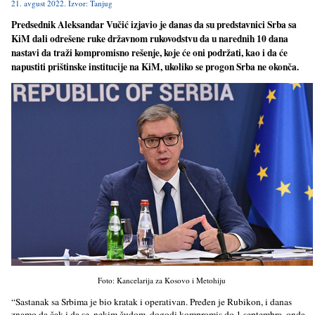
21. avgust 2022. Izvor: Tanjug
Predsednik Aleksandar Vučić izjavio je danas da su predstavnici Srba sa
KiM dali odrešene ruke državnom rukovodstvu da u narednih 10 dana
nastavi da traži kompromisno rešenje, koje će oni podržati, kao i da će
napustiti prištinske institucije na KiM, ukoliko se progon Srba ne okonča.
Foto: Kancelarija za Kosovo i Metohiju
“Sastanak sa Srbima je bio kratak i operativan. Pređen je Rubikon, i danas
znamo da čak i da se, nekim čudom, dogodi kompromis do 1.septembra, onda