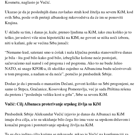
Kosmetu, naglasio je Vučić.
Ukazao je da je poslednjih dana zavladao strah kod žitelјa na severu KiM, kod
svih Srba, posle svih pretnji albanskog rukovodstva da će im se ponoviti
Krajina.
U skladu sa tim, i danas je, kaže, preneo lјudima sa KiM, iako zna koliko je to
teško, jer uslovi više nisu hipotetički na KIM, ne govori se ništa uoči izbora,
niti u kafani, gde se većina Srba junači:
“Nemamo kud, saterani smo u ćošak i naša klјučna poruka stanovništvu danas
je bila - šta god bilo kako god bilo, izbegličke kolone neće postojati,
sačuvaćemo naš narod i od progona i od pogroma. Ako to ne bude želeo
NATO, ni snage KFOR-a, ili ukoliko zajedno sa Albancima budu učestvovali
u tom progonu, a nadam se da neće”, poručio je predsednik Srbije.
Dodao je da i presuda o manastiru Dečani, govori koliko su Srbi progonjeni, ne
samo iz Štrpca, Gračanice, Kosovskog Pomoravlјa, već je sada Priština rešena
da protera i “poslednju veliku kost u grlu”, Srbe sa severa KiM.
Vučić: Cilј Albanaca proterivanje srpskog živlјa sa KiM
Predsednik Srbije Aleksandar Vučić izjavio je danas da Albanaci na KiM
imaju dva cilјa, a to su ukidanje bilo čega što ima veze sa srpskom državom i
konačni progon i poroterivanje srpskog živlјa na KiM.
To su dva jedina cilјa kojima se rukovode, rekao je Vučić na konferenciji za