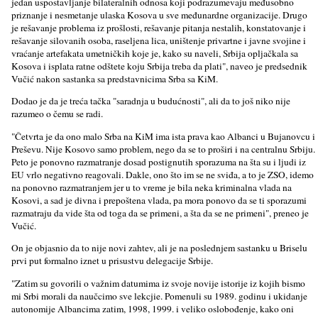
jedan uspostavlјanje bilateralnih odnosa koji podrazumevaju međusobno
priznanje i nesmetanje ulaska Kosova u sve međunardne organizacije. Drugo
je rešavanje problema iz prošlosti, rešavanje pitanja nestalih, konstatovanje i
rešavanje silovanih osoba, raselјena lica, uništenje privartne i javne svojine i
vraćanje artefakata umetničkih koje je, kako su naveli, Srbija oplјačkala sa
Kosova i isplata ratne odštete koju Srbija treba da plati", naveo je predsednik
Vučić nakon sastanka sa predstavnicima Srba sa KiM.
Dodao je da je treća tačka "saradnja u budućnosti", ali da to još niko nije
razumeo o čemu se radi.
"Četvrta je da ono malo Srba na KiM ima ista prava kao Albanci u Bujanovcu i
Preševu. Nije Kosovo samo problem, nego da se to proširi i na centralnu Srbiju.
Peto je ponovno razmatranje dosad postignutih sporazuma na šta su i lјudi iz
EU vrlo negativno reagovali. Dakle, ono što im se ne sviđa, a to je ZSO, idemo
na ponovno razmatranjem jer u to vreme je bila neka kriminalna vlada na
Kosovi, a sad je divna i prepoštena vlada, pa mora ponovo da se ti sporazumi
razmatraju da vide šta od toga da se primeni, a šta da se ne primeni", preneo je
Vučić.
On je objasnio da to nije novi zahtev, ali je na poslednjem sastanku u Briselu
prvi put formalno iznet u prisustvu delegacije Srbije.
"Zatim su govorili o važnim datumima iz svoje novije istorije iz kojih bismo
mi Srbi morali da naučcimo sve lekcjie. Pomenuli su 1989. godinu i ukidanje
autonomije Albancima zatim, 1998, 1999. i veliko oslobođenje, kako oni