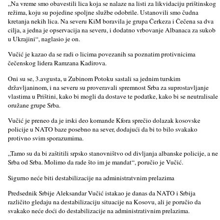
„Na vreme smo obavestili lica koja se nalaze na listi za likvidaciju prištinskog
režima, koju su pojedine spolјne službe odobrile. Ustanovili smo čudna
kretanja nekih lica. Na severu KiM boravila je grupa Čerkeza i Čečena sa dva
cilјa, a jedna je opservacija na severu, i dodatno vrbovanje Albanaca za sukob
u Ukrajini“, naglasio je on.
Vučić je kazao da se radi o licima povezanih sa poznatim protivnicima
čečenskog lidera Ramzana Kadirova.
Oni su se, 3.avgusta, u Zubinom Potoku sastali sa jednim turskim
državlјaninom, i na severu su proveravali spremnost Srba za suprostavlјanje
vlastima u Prištini, kako bi mogli da dostave te podatke, kako bi se neutralisale
oružane grupe Srba.
Vučić je preneo da je irski deo komande Kfora sprečio dolazak kosovske
policije u NATO baze posebno na sever, dodajući da bi to bilo svakako
protivno svim sporazumima.
„Tamo su da bi zaštitili srpsko stanovništvo od divlјanja albanske policije, a ne
Srba od Srba. Molimo da rade što im je mandat“, poručio je Vučić.
Sigurno neće biti destabilizacije na administratvnim prelazima
Predsednik Srbije Aleksandar Vučić istakao je danas da NATO i Srbija
različito gledaju na destabilizaciju situacije na Kosovu, ali je poručio da
svakako neće doći do destabilizacije na administrativnim prelazima.