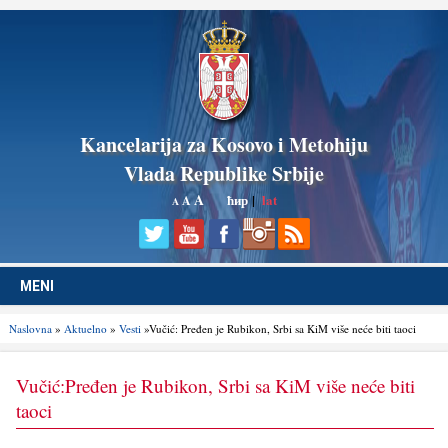
Kancelarija za Kosovo i Metohiju
Vlada Republike Srbije
A
ћир
|
lat
A
A
MENI
Naslovna
»
Aktuelno
»
Vesti
»Vučić: Pređen je Rubikon, Srbi sa KiM više neće biti taoci
Vučić:Pređen je Rubikon, Srbi sa KiM više neće biti
taoci