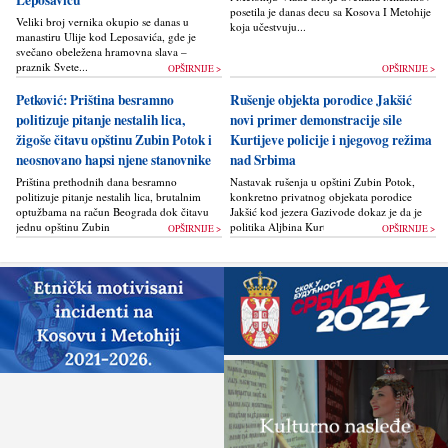
posetila je danas decu sa Kosova I Metohije
Veliki broj vernika okupio se danas u
koja učestvuju...
manastiru Ulije kod Leposavića, gde je
svečano obeležena hramovna slava –
praznik Svete...
OPŠIRNIJE >
OPŠIRNIJE >
Petković: Priština besramno
Rušenje objekta porodice Jakšić
politizuje pitanje nestalih lica,
novi primer demonstracije sile
žigoše čitavu opštinu Zubin Potok i
Kurtijeve policije i njegovog režima
neosnovano hapsi njene stanovnike
nad Srbima
Priština prethodnih dana besramno
Nastavak rušenja u opštini Zubin Potok,
politizuje pitanje nestalih lica, brutalnim
konkretno privatnog objekata porodice
optužbama na račun Beograda dok čitavu
Jakšić kod jezera Gazivode dokaz je da je
jednu opštinu Zubin Potok žigoše...
politika Alјbina Kurtija...
OPŠIRNIJE >
OPŠIRNIJE >