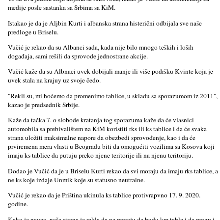
medije posle sastanka sa Srbima sa KiM.
Istakao je da je Alјbin Kurti i albanska strana histerični odbijala sve naše
predloge u Briselu.
Vučić je rekao da su Albanci sada, kada nije bilo mnogo teških i loših
događaja, sami rešili da sprovode jednostrane akcije.
Vučić kaže da su Albnaci uvek dobijali manje ili više podršku Kvinte koja je
uvek stala na krajuy uz svoje čedo.
"Rekli su, mi hoćemo da promenimo tablice, u skladu sa sporazumom iz 2011",
kazao je predsednik Srbije.
Kaže da tačka 7. o slobode kratanja tog sporazuma kaže da će vlasnici
automobila sa prebivalištem na KiM koristiti rks ili ks tablice i da će svaka
strana uložiti maksimalne napore da obezbedi sprovođenje, kao i da će
prviremena mera vlasti u Beogradu biti da omogućiti vozilima sa Kosova koji
imaju ks tablice da putuju preko njene teritorije ili na njenu teritoriju.
Dodao je Vučić da je u Briselu Kurti rekao da svi moraju da imaju rks tablice, a
ne ks koje izdaje Unmik koje su statusno neutralne.
Vučić je rekao da je Priština ukinula ks tablice protivrapvno 17. 9. 2020.
godine.
Kako je naveo, naša strana je rekla da ne moraju da budu km table i da mogu i