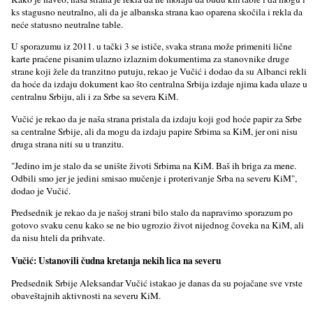
ks stagusno neutralno, ali da je albanska strana kao oparena skočila i rekla da
neće statusno neutralne table.
U sporazumu iz 2011. u tački 3 se ističe, svaka strana može primeniti lične
karte praćene pisanim ulazno izlaznim dokumentima za stanovnike druge
strane koji žele da tranzitno putuju, rekao je Vučić i dodao da su Albanci rekli
da hoće da izdaju dokument kao što centralna Srbija izdaje njima kada ulaze u
centralnu Srbiju, ali i za Srbe sa severa KiM.
Vučić je rekao da je naša strana pristala da izdaju koji god hoće papir za Srbe
sa centralne Srbije, ali da mogu da izdaju papire Srbima sa KiM, jer oni nisu
druga strana niti su u tranzitu.
"Jedino im je stalo da se unište životi Srbima na KiM. Baš ih briga za mene.
Odbili smo jer je jedini smisao mučenje i proterivanje Srba na severu KiM",
dodao je Vučić.
Predsednik je rekao da je našoj strani bilo stalo da napravimo sporazum po
gotovo svaku cenu kako se ne bio ugrozio život nijednog čoveka na KiM, ali
da nisu hteli da prihvate.
Vučić: Ustanovili čudna kretanja nekih lica na severu
Predsednik Srbije Aleksandar Vučić istakao je danas da su pojačane sve vrste
obaveštajnih aktivnosti na severu KiM.