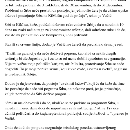
će biti neki problem do 31.oktobra, ili do 30.novembra, ili do 31.decembra…
Problemi za Srbe neće prestati da postoje, jer jedino što žele je da ukinu srpsku
državu i postojanje Srba na KiM, šta god da pričaju”, rekao je Vučić.
Srbi sa KiM su, kaže, podržali državno rukovodstvo Srbije da u narednih 10
dana na svaki način traga za kompromisno rešenje, dali odrešene ruke i da će,
sve što mi prihvatimo kao kompromis, i oni prihvatiti.
Stavili su crvene linije, dodao je Vučić, ne želeći da precizira o čemu je reč.
“Tražili su garancije da neće doživeti pogrom, kao Srbi sa nekih drugih
teritorija bivše Jugoslavije, i za to su od mene dobili apsolutno sve garancije.
Nije mi važna moja politička karijera, niti bilo šta, proterivanje Srba se neće
dogoditi. To je moja poruka svima, koji živve ovde, i svima u svetu”, naglasio
je predsednik Srbije.
Dodao je da je svestan, da postoje “uvek isti lažovi”, koji će da kaže da time
što poručuje da neće biti pogroma Srba, on nekome preti, jer je, primećuje,
valјda normalno da Srbi dožive progon…
“Srbi su me obavestili i da će, ukoliko se ne prekine sa progonom Srba, u
narednih mesec dana doći do napuštanja svih institucija Prištine. Prv oće
učiniti političari, a do kraja septembra i policajci, sudije, tužioci… “, preneo je
Vučić.
Onda će doći do potpune razgradnje briselskog poretka, ustanovlјenog