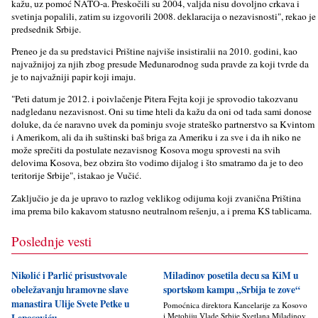
kažu, uz pomoć NATO-a. Preskočili su 2004, valјda nisu dovolјno crkava i
svetinja popalili, zatim su izgovorili 2008. deklaracija o nezavisnosti", rekao je
predsednik Srbije.
Preneo je da su predstavici Prištine najviše insistiralii na 2010. godini, kao
najvažnijoj za njih zbog presude Međunarodnog suda pravde za koji tvrde da
je to najvažniji papir koji imaju.
"Peti datum je 2012. i poivlačenje Pitera Fejta koji je sprovodio takozvanu
nadgledanu nezavisnost. Oni su time hteli da kažu da oni od tada sami donose
doluke, da će naravno uvek da pominju svoje strateško partnerstvo sa Kvintom
i Amerikom, ali da ih suštinski baš briga za Ameriku i za sve i da ih niko ne
može sprečiti da postulate nezavisnog Kosova mogu sprovesti na svih
delovima Kosova, bez obzira što vodimo dijalog i što smatramo da je to deo
teritorije Srbije", istakao je Vučić.
Zaklјučio je da je upravo to razlog veklikog odijuma koji zvanična Priština
ima prema bilo kakavom statusno neutralnom rešenju, a i prema KS tablicama.
Poslednje vesti
Nikolić i Parlić prisustvovale
Miladinov posetila decu sa KiM u
obeležavanju hramovne slave
sportskom kampu „Srbija te zove“
manastira Ulije Svete Petke u
Pomoćnica direktora Kancelarije za Kosovo
i Metohiju Vlade Srbije Svetlana Miladinov
Leposaviću