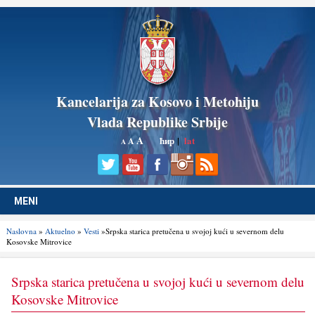
Kancelarija za Kosovo i Metohiju
Vlada Republike Srbije
A
ћир
|
lat
A
A
MENI
Naslovna
»
Aktuelno
»
Vesti
»Srpska starica pretučena u svojoj kući u severnom delu
Kosovske Mitrovice
Srpska starica pretučena u svojoj kući u severnom delu
Kosovske Mitrovice