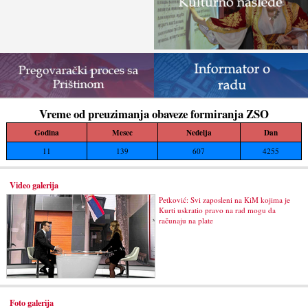
Vreme od preuzimanja obaveze formiranja ZSO
Godina
Mesec
Nedelja
Dan
11
139
607
4255
Video galerija
Petković: Svi zaposleni na KiM kojima je
Kurti uskratio pravo na rad mogu da
računaju na plate
Foto galerija