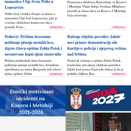
manastira Ulije Svete Petke u
Pomoćnica direktora Kancelarije za Kosovo
i Metohiju Vlade Srbije Svetlana Miladinov
Leposaviću
posetila je danas decu sa Kosova I Metohije
Veliki broj vernika okupio se danas u
koja učestvuju...
manastiru Ulije kod Leposavića, gde je
svečano obeležena hramovna slava –
praznik Svete...
OPŠIRNIJE >
OPŠIRNIJE >
Petković: Priština besramno
Rušenje objekta porodice Jakšić
politizuje pitanje nestalih lica,
novi primer demonstracije sile
žigoše čitavu opštinu Zubin Potok i
Kurtijeve policije i njegovog režima
neosnovano hapsi njene stanovnike
nad Srbima
Priština prethodnih dana besramno
Nastavak rušenja u opštini Zubin Potok,
politizuje pitanje nestalih lica, brutalnim
konkretno privatnog objekata porodice
optužbama na račun Beograda dok čitavu
Jakšić kod jezera Gazivode dokaz je da je
jednu opštinu Zubin Potok žigoše...
politika Alјbina Kurtija...
OPŠIRNIJE >
OPŠIRNIJE >