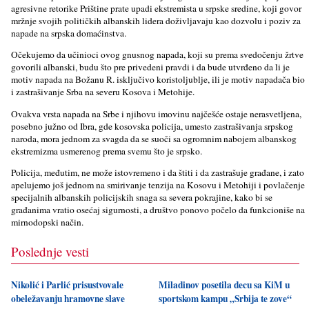
agresivne retorike Prištine prate upadi ekstremista u srpske sredine, koji govor
mržnje svojih političkih albanskih lidera doživlјavaju kao dozvolu i poziv za
napade na srpska domaćinstva.
Očekujemo da učinioci ovog gnusnog napada, koji su prema svedočenju žrtve
govorili albanski, budu što pre privedeni pravdi i da bude utvrđeno da li je
motiv napada na Božanu R. isklјučivo koristolјublјe, ili je motiv napadača bio
i zastrašivanje Srba na severu Kosova i Metohije.
Ovakva vrsta napada na Srbe i njihovu imovinu najčešće ostaje nerasvetlјena,
posebno južno od Ibra, gde kosovska policija, umesto zastrašivanja srpskog
naroda, mora jednom za svagda da se suoči sa ogromnim nabojem albanskog
ekstremizma usmerenog prema svemu što je srpsko.
Policija, međutim, ne može istovremeno i da štiti i da zastrašuje građane, i zato
apelujemo još jednom na smirivanje tenzija na Kosovu i Metohiji i povlačenje
specijalnih albanskih policijskih snaga sa severa pokrajine, kako bi se
građanima vratio osećaj sigurnosti, a društvo ponovo počelo da funkcioniše na
mirnodopski način.
Poslednje vesti
Nikolić i Parlić prisustvovale
Miladinov posetila decu sa KiM u
obeležavanju hramovne slave
sportskom kampu „Srbija te zove“