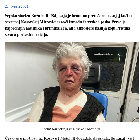
27. avgust 2022.
Srpska starica Božana R. (84), koja je brutalno pretučena u svojoj kući u
severnoj Kosovskoj Mitrovici u noći između četvrtka i petka, žrtva je
najbednijih nasilnika i kriminalaca, ali i atmosfere nasilјa koju Priština
stvara proteklih nedelјa.
Foto: Kancelarija za Kosovo i Metohiju
Često se u prošlosti na Kosovu i Metohiji događalo da eskalaciju zapalјive i