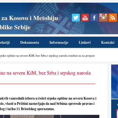
 za Kosovo i Metohiju
like Srbije
lariji
Dokumenta
Informacije
Linkovi
Kontakt
rpske opštine na severu KiM, bez Srba i srpskog naroda osuđeni su na propast
tine na severu KiM, bez Srba i srpskog naroda
vih vanrednih izbora u četiri srpske opštine na severu Kosova i
ole, vlasti u Prištini nastavlјaju da nad Srbima sprovode pravno i
talog i tačku 11 Briselskog sporazuma.