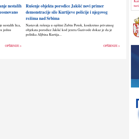
Kan
anje nestalih
Rušenje objekta porodice Jakšić novi primer
tur
 neosnovano
demonstracije sile Kurtijeve policije i njegovog
režima nad Srbima
 nestalih lica,
Nastavak rušenja u opštini Zubin Potok, konkretno privatnog
vu jednu
objekata porodice Jakšić kod jezera Gazivode dokaz je da je
politika Alјbina Kurtija...
OPŠIRNIJE >
OPŠIRNIJE >