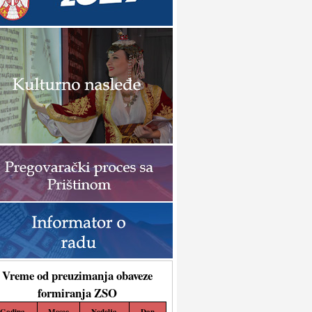
Vreme od preuzimanja obaveze
formiranja ZSO
Godina
Mesec
Nedelja
Dan