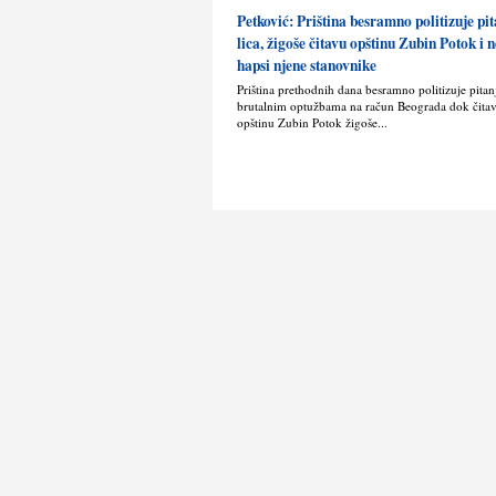
Petković: Priština besramno politizuje pit
lica, žigoše čitavu opštinu Zubin Potok i
hapsi njene stanovnike
Priština prethodnih dana besramno politizuje pitanje
brutalnim optužbama na račun Beograda dok čita
opštinu Zubin Potok žigoše...