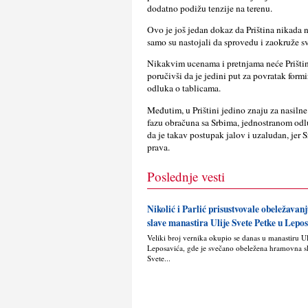
dodatno podižu tenzije na terenu.
Ovo je još jedan dokaz da Priština nikada n
samo su nastojali da sprovedu i zaokruže s
Nikakvim ucenama i pretnjama neće Priština 
poručivši da je jedini put za povratak form
odluka o tablicama.
Međutim, u Prištini jedino znaju za nasilne
fazu obračuna sa Srbima, jednostranom odl
da je takav postupak jalov i uzaludan, jer 
prava.
Poslednje vesti
Nikolić i Parlić prisustvovale obeležava
slave manastira Ulije Svete Petke u Lepo
Veliki broj vernika okupio se danas u manastiru U
Leposavića, gde je svečano obeležena hramovna s
Svete...