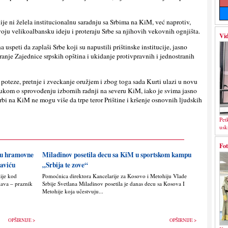
ije ni želela institucionalnu saradnju sa Srbima na KiM, već naprotiv,
voju velikoalbansku ideju i proteraju Srbe sa njihovih vekovnih ognjišta.
Vid
uspeti da zaplaši Srbe koji su napustili prištinske institucije, jasno
iranje Zajednice srpskih opština i ukidanje protivpravnih i jednostranih
 poteze, pretnje i zveckanje oružjem i zbog toga sada Kurti ulazi u novu
ukom o sprovođenju izbornih radnji na severu KiM, iako je svima jasno
Srbi na KiM ne mogu više da trpe teror Prištine i kršenje osnovnih lјudskih
Pet
usk
Fot
nju hramovne
Miladinov posetila decu sa KiM u sportskom kampu
saviću
„Srbija te zove“
lije kod
Pomoćnica direktora Kancelarije za Kosovo i Metohiju Vlade
lava – praznik
Srbije Svetlana Miladinov posetila je danas decu sa Kosova I
Metohije koja učestvuju...
OPŠIRNIJE >
OPŠIRNIJE >