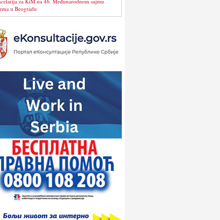
celarija za KiM na 46. Međunarodnom sajmu
izma u Beogradu