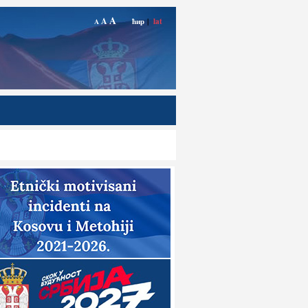
A
A
ћир
|
lat
A