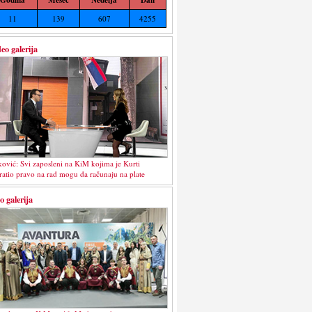
11
139
607
4255
eo galerija
ković: Svi zaposleni na KiM kojima je Kurti
ratio pravo na rad mogu da računaju na plate
o galerija