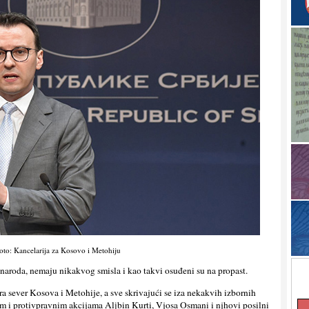
oto: Kancelarija za Kosovo i Metohiju
g naroda, nemaju nikakvog smisla i kao takvi osuđeni su na propast.
a sever Kosova i Metohije, a sve skrivajući se iza nekakvih izbornih
im i protivpravnim akcijama Alјbin Kurti, Vjosa Osmani i njhovi posilni