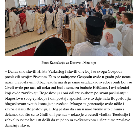
Foto: Kancelarija za Kosovo i Metohiju
– Danas smo slavili Hrista Vaskrslog i slavili one koji su svoga Gospoda
proslavili svojim životom. Zato se radujemo Gospodu ovde u gradu gde nema
naših pravoslavnih Srba, nekolicina ih je samo ostala, kao svedoci onih koji su
živeli ovde pre nas, ali neka oni budu seme za buduće Hrišćane. I ovi učenici
koji ovde završavaju Bogosloviju i oni odlaze svakom po svom poslušanju i
blagoslovu svog episkopa i oni postaju apostoli, sve to daje naša Bogoslovija
blagoslovom svetih kome je posvećena. Mnoge su generacije ovde učile i
završile našu Bogosloviju, a Bog je dao da i mi u naše vreme isto činimo i
delamo, kao što su to činili oni pre nas – rekao je u besedi vladika Teodosije i
zahvalio svima koji su došli da zajedno sa sveštenstvom i učenicima proslave
današnju slavu.