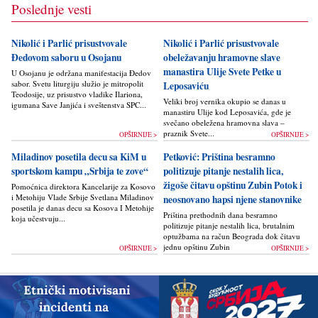
Poslednje vesti
Nikolić i Parlić prisustvovale
Nikolić i Parlić prisustvovale
Đedovom saboru u Osojanu
obeležavanju hramovne slave
manastira Ulije Svete Petke u
U Osojanu je održana manifestacija Đedov
sabor. Svetu liturgiju služio je mitropolit
Leposaviću
Teodosije, uz prisustvo vladike Ilariona,
Veliki broj vernika okupio se danas u
igumana Save Janjića i sveštenstva SPC...
manastiru Ulije kod Leposavića, gde je
svečano obeležena hramovna slava –
praznik Svete...
OPŠIRNIJE >
OPŠIRNIJE >
Miladinov posetila decu sa KiM u
Petković: Priština besramno
sportskom kampu „Srbija te zove“
politizuje pitanje nestalih lica,
žigoše čitavu opštinu Zubin Potok i
Pomoćnica direktora Kancelarije za Kosovo
i Metohiju Vlade Srbije Svetlana Miladinov
neosnovano hapsi njene stanovnike
posetila je danas decu sa Kosova I Metohije
Priština prethodnih dana besramno
koja učestvuju...
politizuje pitanje nestalih lica, brutalnim
optužbama na račun Beograda dok čitavu
jednu opštinu Zubin Potok žigoše...
OPŠIRNIJE >
OPŠIRNIJE >