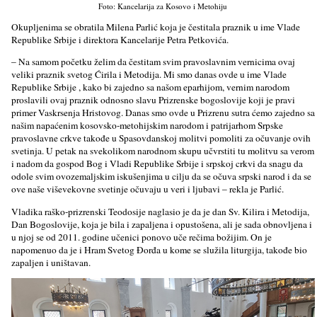
Foto: Kancelarija za Kosovo i Metohiju
Okuplјenima se obratila Milena Parlić koja je čestitala praznik u ime Vlade
Republike Srbije i direktora Kancelarije Petra Petkovića.
– Na samom početku želim da čestitam svim pravoslavnim vernicima ovaj
veliki praznik svetog Ćirila i Metodija. Mi smo danas ovde u ime Vlade
Republike Srbije , kako bi zajedno sa našom eparhijom, vernim narodom
proslavili ovaj praznik odnosno slavu Prizrenske bogoslovije koji je pravi
primer Vaskrsenja Hristovog. Danas smo ovde u Prizrenu sutra ćemo zajedno sa
našim napaćenim kosovsko-metohijskim narodom i patrijarhom Srpske
pravoslavne crkve takođe u Spasovdanskoj molitvi pomoliti za očuvanje ovih
svetinja. U petak na svekolikom narodnom skupu učvrstiti tu molitvu sa verom
i nadom da gospod Bog i Vladi Republike Srbije i srpskoj crkvi da snagu da
odole svim ovozemalјskim iskušenjima u cilјu da se očuva srpski narod i da se
ove naše viševekovne svetinje očuvaju u veri i lјubavi – rekla je Parlić.
Vladika raško-prizrenski Teodosije naglasio je da je dan Sv. Kilira i Metodija,
Dan Bogoslovije, koja je bila i zapalјena i opustošena, ali je sada obnovlјena i
u njoj se od 2011. godine učenici ponovo uče rečima božijim. On je
napomenuo da je i Hram Svetog Đorđa u kome se služila liturgija, takođe bio
zapalјen i uništavan.