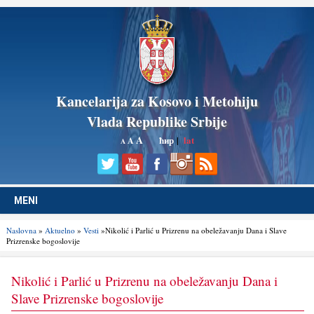
Kancelarija za Kosovo i Metohiju
Vlada Republike Srbije
A
ћир
|
lat
A
A
MENI
Naslovna
»
Aktuelno
»
Vesti
»Nikolić i Parlić u Prizrenu na obeležavanju Dana i Slave
Prizrenske bogoslovije
Nikolić i Parlić u Prizrenu na obeležavanju Dana i
Slave Prizrenske bogoslovije