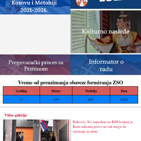
Vreme od preuzimanja obaveze formiranja ZSO
Godina
Mesec
Nedelja
Dan
11
139
607
4255
Video galerija
Petković: Svi zaposleni na KiM kojima je
Kurti uskratio pravo na rad mogu da
računaju na plate