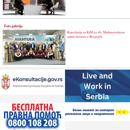
Foto galerija
Kancelarija za KiM na 46. Međunarodnom
sajmu turizma u Beogradu