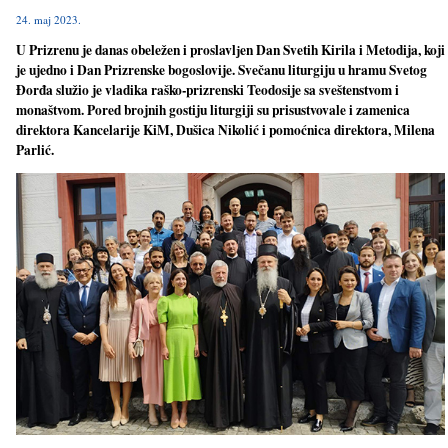
24. maj 2023.
U Prizrenu je danas obeležen i proslavlјen Dan Svetih Kirila i Metodija, koji
je ujedno i Dan Prizrenske bogoslovije. Svečanu liturgiju u hramu Svetog
Đorđa služio je vladika raško-prizrenski Teodosije sa sveštenstvom i
monaštvom. Pored brojnih gostiju liturgiji su prisustvovale i zamenica
direktora Kancelarije KiM, Dušica Nikolić i pomoćnica direktora, Milena
Parlić.