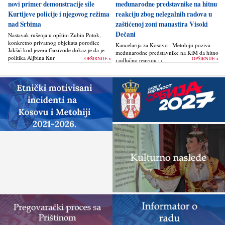
novi primer demonstracije sile
međunarodne predstavnike na hitnu
Kurtijeve policije i njegovog režima
reakciju zbog nelegalnih radova u
nad Srbima
zaštićenoj zoni manastira Visoki
Dečani
Nastavak rušenja u opštini Zubin Potok,
konkretno privatnog objekata porodice
Kancelarija za Kosovo i Metohiju poziva
Jakšić kod jezera Gazivode dokaz je da je
međunarodne predstavnike na KiM da hitno
politika Alјbina Kurtija...
OPŠIRNIJE >
OPŠIRNIJE >
i odlučno reaguju i da bez odlaganja
zaustave ponovno otpočinjanje nelegalnih
građevinskih...