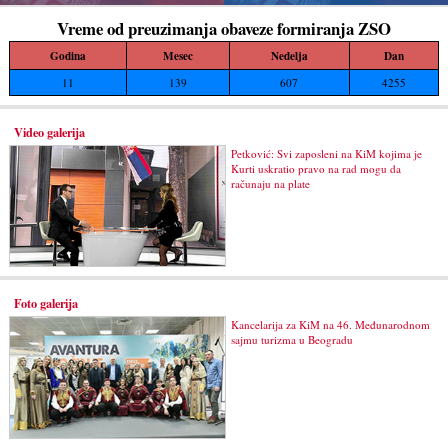
Vreme od preuzimanja obaveze formiranja ZSO
Godina
Mesec
Nedelja
Dan
11
139
607
4255
Video galerija
Petković: Svi zaposleni na KiM kojima je
Kurti uskratio pravo na rad mogu da
računaju na plate
Foto galerija
Kancelarija za KiM na 46. Međunarodnom
sajmu turizma u Beogradu