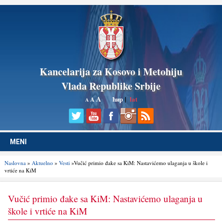
Kancelarija za Kosovo i Metohiju
Vlada Republike Srbije
A
ћир
|
lat
A
A
MENI
Naslovna
»
Aktuelno
»
Vesti
»Vučić primio đake sa KiM: Nastavićemo ulaganja u škole i
vrtiće na KiM
Vučić primio đake sa KiM: Nastavićemo ulaganja u
škole i vrtiće na KiM