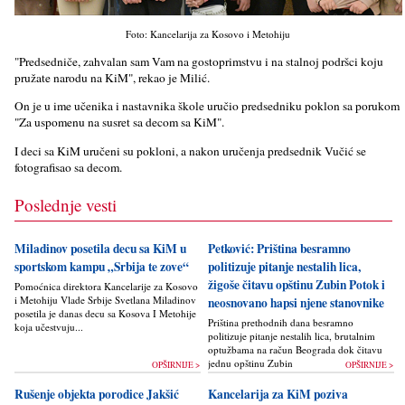
Foto: Kancelarija za Kosovo i Metohiju
"Predsedniče, zahvalan sam Vam na gostoprimstvu i na stalnoj podršci koju
pružate narodu na KiM", rekao je Milić.
On je u ime učenika i nastavnika škole uručio predsedniku poklon sa porukom
"Za uspomenu na susret sa decom sa KiM".
I deci sa KiM uručeni su pokloni, a nakon uručenja predsednik Vučić se
fotografisao sa decom.
Poslednje vesti
Miladinov posetila decu sa KiM u
Petković: Priština besramno
sportskom kampu „Srbija te zove“
politizuje pitanje nestalih lica,
žigoše čitavu opštinu Zubin Potok i
Pomoćnica direktora Kancelarije za Kosovo
i Metohiju Vlade Srbije Svetlana Miladinov
neosnovano hapsi njene stanovnike
posetila je danas decu sa Kosova I Metohije
Priština prethodnih dana besramno
koja učestvuju...
politizuje pitanje nestalih lica, brutalnim
optužbama na račun Beograda dok čitavu
jednu opštinu Zubin Potok žigoše...
OPŠIRNIJE >
OPŠIRNIJE >
Rušenje objekta porodice Jakšić
Kancelarija za KiM poziva