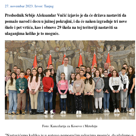
27. novembar 2023. Izvor: Tanjug
Predsednik Srbije Aleksandar Vučić izjavio je da će država nastaviti da
pomaže narod i decu u južnoj pokrajini, i da će nakon izgradnje tri nove
škole i pet vrtića, kao i obnove 29 škola na toj teritoriji nastaviti sa
ulaganjima koliko je to moguće.
Foto: Kancelarija za Kosovo i Metohiju
"Nastavićemo koliko je u gotovo nemogućim uslovima moguće, da ulažemo u