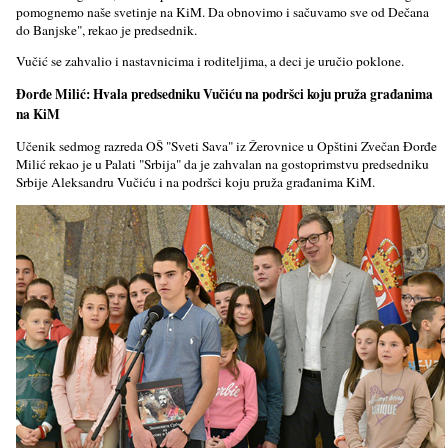
pomognemo naše svetinje na KiM. Da obnovimo i sačuvamo sve od Dečana
do Banjske", rekao je predsednik.
Vučić se zahvalio i nastavnicima i roditelјima, a deci je uručio poklone.
Đorđe Milić: Hvala predsedniku Vučiću na podršci koju pruža građanima
na KiM
Učenik sedmog razreda OŠ "Sveti Sava" iz Žerovnice u Opštini Zvečan Đorđe
Milić rekao je u Palati "Srbija" da je zahvalan na gostoprimstvu predsedniku
Srbije Aleksandru Vučiću i na podršci koju pruža građanima KiM.