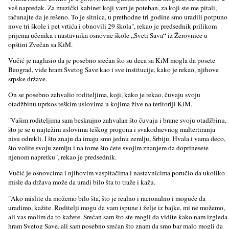
vaš napredak. Za muzički kabinet koji vam je poteban, za koji ste me pitali,
računajte da je rešeno. To je sitnica, u prethodne tri godine smo uradili potpuno
nove tri škole i pet vrtića i obnovili 29 škola", rekao je predsednik prilikom
prijema učenika i nastavnika osnovne škole „Sveti Sava“ iz Žerovnice u
opštini Zvečan sa KiM.
Vučić je naglasio da je posebno srećan što su deca sa KiM mogla da posete
Beograd, vide hram Svetog Save kao i sve institucije, kako je rekao, njihove
srpske države.
On se posebno zahvalio roditelјima, koji, kako je rekao, čuvaju svoju
otadžbinu uprkos teškim uslovima u kojima žive na teritoriji KiM.
"Vašim roditelјima sam beskrajno zahvalan što čuvaju i brane svoju otadžbinu,
što je se u najtežim uslovima teškog progona i svakodnevnog maltertiranja
nisu odrekli. I što znaju da imaju smo jednu zemlјu, Srbiju. Hvala i vama deco,
što volite svoju zemlјu i na tome što ćete svojim znanjem da doprinesete
njenom napretku", rekao je predsednik.
Vučić je osnovcima i njihovim vaspitačima i nastavnicima poručio da ukoliko
misle da država može da uradi bilo šta to traže i kažu.
"Ako mislite da možemo bilo šta, što je realno i racionalno i moguće da
uradimo, kažite. Roditelјi mogu da vam ispune i želјe iz bajke, mi ne možemo,
ali vas molim da to kažete. Srećan sam što ste mogli da vidite kako nam izgleda
hram Svetog Save, ali sam posebno srećan što znam da smo bar malo mogli da