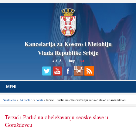
Kancelarija za Kosovo i Metohiju
Vlada Republike Srbije
A
ћир
|
lat
A
A
MENI
Naslovna
»
Aktuelno
»
Vesti
»Terzić i Parlić na obeležavanju seoske slave u Goraždevcu
Terzić i Parlić na obeležavanju seoske slave u
Goraždevcu