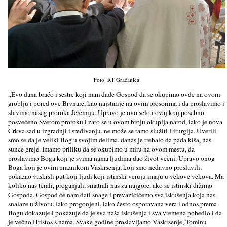
Foto: RT Gračanica
„Evo dana braćo i sestre koji nam dade Gospod da se okupimo ovde na ovom
groblju i pored ove Brvnare, kao najstarije na ovim prosorima i da proslavimo i
slavimo našeg proroka Jeremiju. Upravo je ovo selo i ovaj kraj posebno
posvećeno Svetom proroku i zato se u ovom broju okuplja narod, iako je nova
Crkva sad u izgradnji i sređivanju, ne može se tamo služiti Liturgija. Uverili
smo se da je veliki Bog u svojim delima, danas je trebalo da pada kiša, nas
sunce greje. Imamo priliku da se okupimo u miru na ovom mestu, da
proslavimo Boga koji je svima nama ljudima dao život večni. Upravo onog
Boga koji je ovim praznikom Vaskrsenja, koji smo nedavno proslavili,
pokazao vaskrsli put koji ljudi koji istinski veruju imaju u vekove vekova. Ma
koliko nas terali, proganjali, smatrali nas za najgore, ako se istinski držimo
Gospoda, Gospod će nam dati snage i prevazićićemo sva iskušenja koja nas
snalaze u životu. Iako progonjeni, iako često osporavana vera i odnos prema
Bogu dokazuje i pokazuje da je sva naša iskušenja i sva vremena pobedio i da
je večno Hristos s nama. Svake godine proslavljamo Vaskrsenje, Tominu