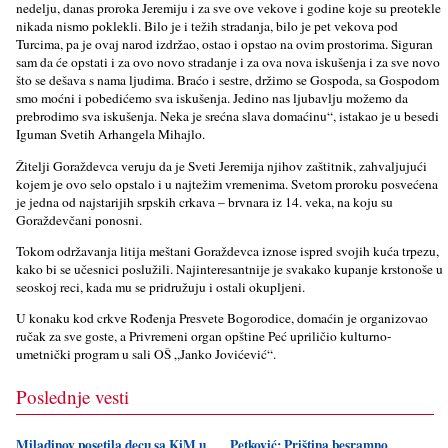
nedelju, danas proroka Jeremiju i za sve ove vekove i godine koje su preotekle
nikada nismo poklekli. Bilo je i težih stradanja, bilo je pet vekova pod
Turcima, pa je ovaj narod izdržao, ostao i opstao na ovim prostorima. Siguran
sam da će opstati i za ovo novo stradanje i za ova nova iskušenja i za sve novo
što se dešava s nama ljudima. Braćo i sestre, držimo se Gospoda, sa Gospodom
smo moćni i pobedićemo sva iskušenja. Jedino nas ljubavlju možemo da
prebrodimo sva iskušenja. Neka je srećna slava domaćinu“, istakao je u besedi
Iguman Svetih Arhangela Mihajlo.
Žitelji Goraždevca veruju da je Sveti Jeremija njihov zaštitnik, zahvaljujući
kojem je ovo selo opstalo i u najtežim vremenima. Svetom proroku posvećena
je jedna od najstarijih srpskih crkava – brvnara iz 14. veka, na koju su
Goraždevčani ponosni.
Tokom održavanja litija meštani Goraždevca iznose ispred svojih kuća trpezu,
kako bi se učesnici poslužili. Najinteresantnije je svakako kupanje krstonoše u
seoskoj reci, kada mu se pridružuju i ostali okupljeni.
U konaku kod crkve Rođenja Presvete Bogorodice, domaćin je organizovao
ručak za sve goste, a Privremeni organ opštine Peć upriličio kulturno-
umetnički program u sali OŠ „Janko Jovićević“.
Poslednje vesti
Miladinov posetila decu sa KiM u
Petković: Priština besramno