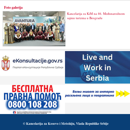
Foto galerija
Kancelarija za KiM na 46. Međunarodnom
sajmu turizma u Beogradu
© Kancelarija za Kosovo i Metohiju, Vlada Republike Srbije