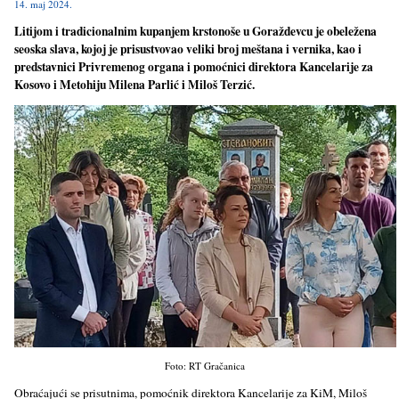
14. maj 2024.
Litijom i tradicionalnim kupanjem krstonoše u Goraždevcu je obeležena
seoska slava, kojoj je prisustvovao veliki broj meštana i vernika, kao i
predstavnici Privremenog organa i pomoćnici direktora Kancelarije za
Kosovo i Metohiju Milena Parlić i Miloš Terzić.
Foto: RT Gračanica
Obraćajući se prisutnima, pomoćnik direktora Kancelarije za KiM, Miloš