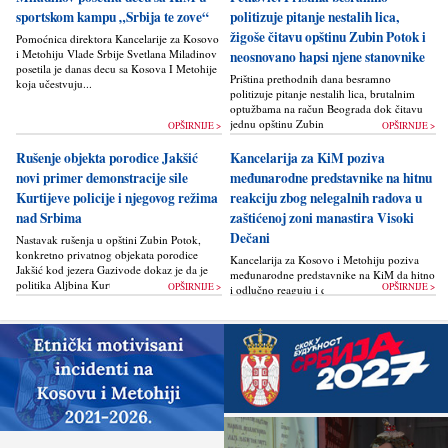
sportskom kampu „Srbija te zove“
politizuje pitanje nestalih lica,
žigoše čitavu opštinu Zubin Potok i
Pomoćnica direktora Kancelarije za Kosovo
i Metohiju Vlade Srbije Svetlana Miladinov
neosnovano hapsi njene stanovnike
posetila je danas decu sa Kosova I Metohije
Priština prethodnih dana besramno
koja učestvuju...
politizuje pitanje nestalih lica, brutalnim
optužbama na račun Beograda dok čitavu
jednu opštinu Zubin Potok žigoše...
OPŠIRNIJE >
OPŠIRNIJE >
Rušenje objekta porodice Jakšić
Kancelarija za KiM poziva
novi primer demonstracije sile
međunarodne predstavnike na hitnu
Kurtijeve policije i njegovog režima
reakciju zbog nelegalnih radova u
nad Srbima
zaštićenoj zoni manastira Visoki
Dečani
Nastavak rušenja u opštini Zubin Potok,
konkretno privatnog objekata porodice
Kancelarija za Kosovo i Metohiju poziva
Jakšić kod jezera Gazivode dokaz je da je
međunarodne predstavnike na KiM da hitno
politika Alјbina Kurtija...
OPŠIRNIJE >
OPŠIRNIJE >
i odlučno reaguju i da bez odlaganja
zaustave ponovno otpočinjanje nelegalnih
građevinskih...