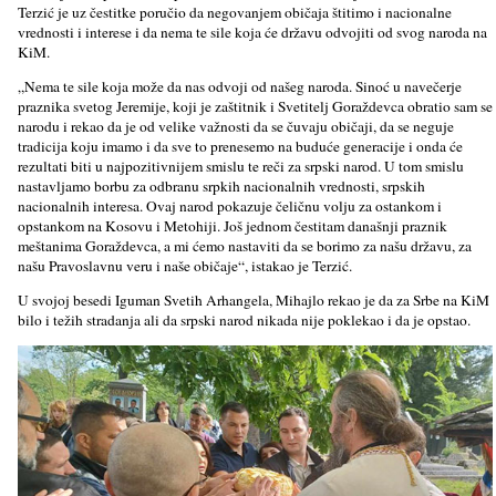
Terzić je uz čestitke poručio da negovanjem običaja štitimo i nacionalne
vrednosti i interese i da nema te sile koja će državu odvojiti od svog naroda na
KiM.
„Nema te sile koja može da nas odvoji od našeg naroda. Sinoć u navečerje
praznika svetog Jeremije, koji je zaštitnik i Svetitelj Goraždevca obratio sam se
narodu i rekao da je od velike važnosti da se čuvaju običaji, da se neguje
tradicija koju imamo i da sve to prenesemo na buduće generacije i onda će
rezultati biti u najpozitivnijem smislu te reči za srpski narod. U tom smislu
nastavljamo borbu za odbranu srpkih nacionalnih vrednosti, srpskih
nacionalnih interesa. Ovaj narod pokazuje čeličnu volju za ostankom i
opstankom na Kosovu i Metohiji. Još jednom čestitam današnji praznik
meštanima Goraždevca, a mi ćemo nastaviti da se borimo za našu državu, za
našu Pravoslavnu veru i naše običaje“, istakao je Terzić.
U svojoj besedi Iguman Svetih Arhangela, Mihajlo rekao je da za Srbe na KiM
bilo i težih stradanja ali da srpski narod nikada nije poklekao i da je opstao.