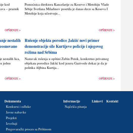
lije kod
Pomoćnica direktora Kancelarije za Kosovo i Metohiju Vlade
lava – praznik
Srbije Svetlana Miladinov posetila je danas decu sa Kosova I
Metohije koja učestvuju...
OPŠIRNIJE >
OPŠIRNIJE >
anje nestalih
Rušenje objekta porodice Jakšić novi primer
 neosnovano
demonstracije sile Kurtijeve policije i njegovog
režima nad Srbima
 nestalih lica,
Nastavak rušenja u opštini Zubin Potok, konkretno privatnog
vu jednu
objekata porodice Jakšić kod jezera Gazivode dokaz je da je
politika Alјbina Kurtija...
OPŠIRNIJE >
OPŠIRNIJE >
Dokumenta
Informacije
Linkovi
Kontakt
Konkursi i odluke
Najčešća pitanja
Javne nabavke
Projekti
Izveštaji
Pregovarački proces sa Prištinom