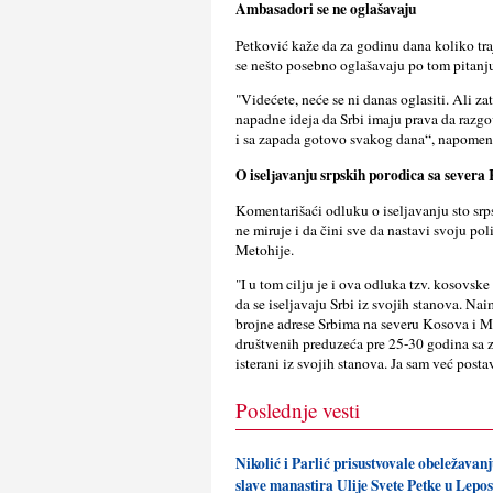
Ambasadori se ne oglašavaju
Petković kaže da za godinu dana koliko tra
se nešto posebno oglašavaju po tom pitanj
"Videćete, neće se ni danas oglasiti. Ali za
napadne ideja da Srbi imaju prava da razgo
i sa zapada gotovo svakog dana“, napomen
O iselјavanju srpskih porodica sa severa
Komentarišaći odluku o iselјavanju sto srp
ne miruje i da čini sve da nastavi svoju po
Metohije.
"I u tom cilјu je i ova odluka tzv. kosovsk
da se iselјavaju Srbi iz svojih stanova. Na
brojne adrese Srbima na severu Kosova i Me
društvenih preduzeća pre 25-30 godina sa zah
isterani iz svojih stanova. Ja sam već post
Poslednje vesti
Nikolić i Parlić prisustvovale obeležava
slave manastira Ulije Svete Petke u Lepo