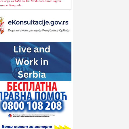
celarija za KiM na 46. Međunarodnom sajmu
izma u Beogradu