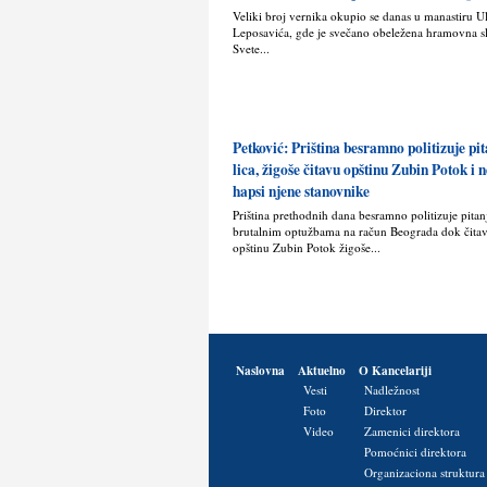
Veliki broj vernika okupio se danas u manastiru U
Leposavića, gde je svečano obeležena hramovna s
Svete...
Petković: Priština besramno politizuje pit
lica, žigoše čitavu opštinu Zubin Potok i
hapsi njene stanovnike
Priština prethodnih dana besramno politizuje pitanje
brutalnim optužbama na račun Beograda dok čita
opštinu Zubin Potok žigoše...
Naslovna
Aktuelno
O Kancelariji
Vesti
Nadležnost
Foto
Direktor
Video
Zamenici direktora
Pomoćnici direktora
Organizaciona struktura