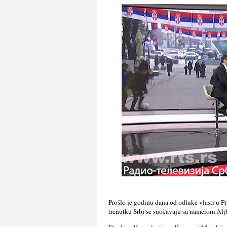
Prošlo je godinu dana od odluke vlasti u P
trenutku Srbi se suočavaju sa namerom Alјbi