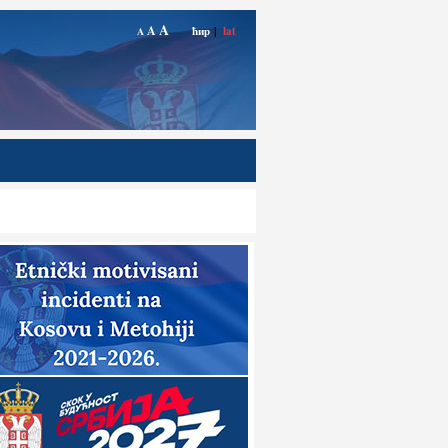
A
A
ћир
|
lat
A