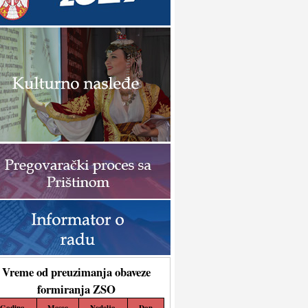
Vreme od preuzimanja obaveze
formiranja ZSO
Godina
Mesec
Nedelja
Dan