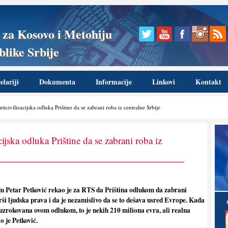
 za Kosovo i Metohiju
like Srbije
lariji
Dokumenta
Informacije
Linkovi
Kontakt
icivilizacijska odluka Prištine da se zabrani roba iz centralne Srbije
cijska odluka Prištine da se zabrani roba iz
u Petar Petković rekao je za RTS da Priština odlukom da zabrani
ši lјudska prava i da je nezamislivo da se to dešava usred Evrope. Kada
ouzrokovana ovom odlukom, to je nekih 210 miliona evra, ali realna
o je Petković.