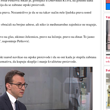
 Petar Petković rekao je, gostujući u Dnevniku RTS-a, da godinu dana
ija da se zabrane srpski proizvodi.
ka prava. Nezamislivo je da se na takav način ruše lјudska prava usred
Vid
 obraćali na brojne adrese, ali niko iz međunarodne zajednice ne reaguje,
vo na glas, ukinuo železnicu, pravo na lečenje, pravo na dinar. To jasno
", napominje Petković.
ski narod navikao na srpske proizvode i da su oni kada je stupila zabrana
Pet
lternativu, da kupuju skuplјe i manje kvalitetne proizvode.
usk
Fot