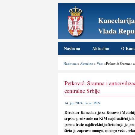
Kancelarija
Vlada Repub
Naslovna
Aktuelno
O Kance
Naslovna
»
Aktuelno
»
Vesti
»Petković: Sramna i ant
Petković: Sramna i anticiviliza
centralne Srbije
14. jun 2024. Izvor: RTS
Direktor Kancelarije za Kosovo i Metohij
srpske proizvode na KiM najdrastičnije kr
posmatrate najdirektniju štetu koja je pr
šteta je zapravo mnogo, mnogo veća, reka