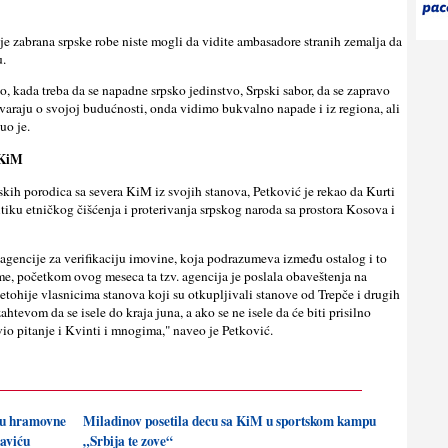
je zabrana srpske robe niste mogli da vidite ambasadore stranih zemalјa da
u.
to, kada treba da se napadne srpsko jedinstvo, Srpski sabor, da se zapravo
varaju o svojoj budućnosti, onda vidimo bukvalno napade i iz regiona, ali
uo je.
 KiM
skih porodica sa severa KiM iz svojih stanova, Petković je rekao da Kurti
litiku etničkog čišćenja i proterivanja srpskog naroda sa prostora Kosova i
e agencije za verifikaciju imovine, koja podrazumeva između ostalog i to
ime, početkom ovog meseca ta tzv. agencija je poslala obaveštenja na
tohije vlasnicima stanova koji su otkuplјivali stanove od Trepče i drugih
tevom da se isele do kraja juna, a ako se ne isele da će biti prisilno
avio pitanje i Kvinti i mnogima," naveo je Petković.
nju hramovne
Miladinov posetila decu sa KiM u sportskom kampu
saviću
„Srbija te zove“