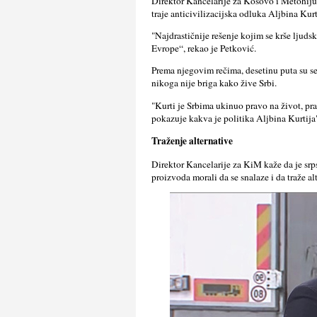
Direktor Kancelarije za Kosovo i Metohiju
traje anticivilizacijska odluka Alјbina Kurt
"Najdrastičnije rešenje kojim se krše lјuds
Evrope“, rekao je Petković.
Prema njegovim rečima, desetinu puta su se
nikoga nije briga kako žive Srbi.
"Kurti je Srbima ukinuo pravo na život, pra
pokazuje kakva je politika Alјbina Kurtija
Traženje alternative
Direktor Kancelarije za KiM kaže da je srp
proizvoda morali da se snalaze i da traže a