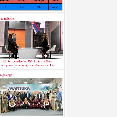
11
139
607
4255
eo galerija
ković: Svi zaposleni na KiM kojima je Kurti
ratio pravo na rad mogu da računaju na plate
o galerija