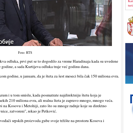
Kan
tur
Foto: RTS
akva odluka, prvi put se to dogodilo za vreme Haradinaja kada su uvedene
ve godine, a sada Kurtijeva odluka traje već godinu dana.
om godine, u januaru, da je šteta za šest meseci bila čak 150 miliona evra.
razum i u tom smislu, kada posmatrate najdirektniju štetu koja je
kih 210 miliona evra, ali realna šteta je zapravo mnogo, mnogo veća.
rbi na Kosovu i Metohiji, zato što su mnoge radnje koje su direktno
nice, zatvoreni", rekao je Petković.
vođači srpskih proizvoda gube svoje tržište na prostoru Kosova i