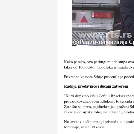
Kako je reko, ovo je drugi put da stupa ov
takse od 100 odsto i ta odluka je trajala d
Privredna komora Srbije procenila je početk
Radnje, prodavnice i dućani zatvoreni
"Kurti direktno krši i Ceftu i Briselski spo
prouzrokovana ovom odlukom, to su sada ne
Zato što su, prvo, najdirektnije ugroženi S
zavisile od srpske robe, mali dućani, prodav
Na ovakav način, mnogi privrednici i proiz
Metohije, ističe Petković.