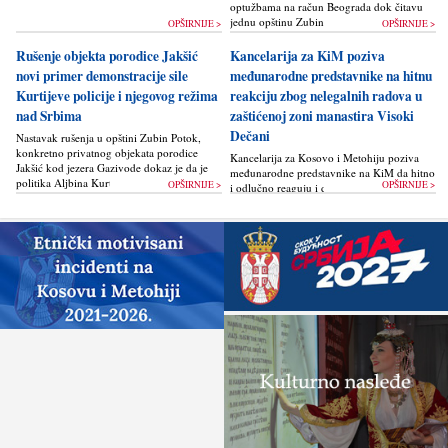
optužbama na račun Beograda dok čitavu
jednu opštinu Zubin Potok žigoše...
OPŠIRNIJE >
OPŠIRNIJE >
Rušenje objekta porodice Jakšić
Kancelarija za KiM poziva
novi primer demonstracije sile
međunarodne predstavnike na hitnu
Kurtijeve policije i njegovog režima
reakciju zbog nelegalnih radova u
nad Srbima
zaštićenoj zoni manastira Visoki
Dečani
Nastavak rušenja u opštini Zubin Potok,
konkretno privatnog objekata porodice
Kancelarija za Kosovo i Metohiju poziva
Jakšić kod jezera Gazivode dokaz je da je
međunarodne predstavnike na KiM da hitno
politika Alјbina Kurtija...
OPŠIRNIJE >
OPŠIRNIJE >
i odlučno reaguju i da bez odlaganja
zaustave ponovno otpočinjanje nelegalnih
građevinskih...