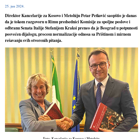
25. jun 2024.
Direktor Kancelarije za Kosovo i Metohiju Petar Petković saopštio je danas
da je tokom razgovoru u Rimu predsednici Komisije za spoljne poslove i
odbranu Senata Italije Stefanijom Kraksi preneo da je Beograd u potpunosti
posvećen dijalogu, procesu normalizacije odnosa sa Prištinom i mirnom
rešavanju svih otvorenih pitanja.
Foto: Kancelarija za Kosovo i Metohiju