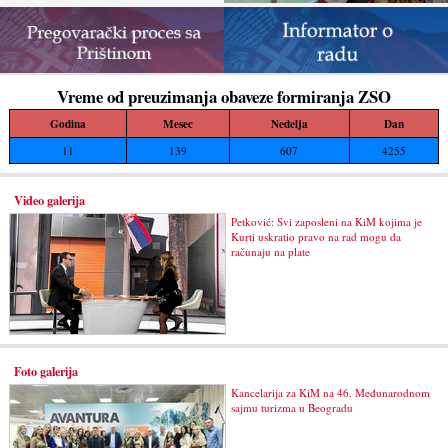
Vreme od preuzimanja obaveze formiranja ZSO
Godina
Mesec
Nedelja
Dan
11
139
607
4255
Video galerija
Petković: Svi zaposleni na KiM kojima je
Kurti uskratio pravo na rad mogu da
računaju na plate
Foto galerija
Kancelarija za KiM na 46. Međunarodnom
sajmu turizma u Beogradu