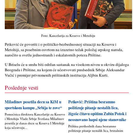
Foto: Kancelarija za Kosovo i Metohiju
Petković će govoriti i o političko-bezbednosnoj situaciji na Kosovu i
Metohiji, sa posebnim osvrtom na izuzetno težak položaj srpskog naroda,
naročito u svetlu jednostranih i eskalatornih poteza Prištine.
U Briselu će u sredu biti održan sastanak na visokom nivou u okviru dijaloga
Beograda i Prištine, na kojem će učestvovati predsednik Srbije Aleksandar
Vučić i premijer privremenih prištinskih institucija Aljbin Kurti.
Poslednje vesti
Miladinov posetila decu sa KiM u
Petković: Priština besramno
sportskom kampu „Srbija te zove“
politizuje pitanje nestalih lica,
žigoše čitavu opštinu Zubin Potok i
Pomoćnica direktora Kancelarije za Kosovo
i Metohiju Vlade Srbije Svetlana Miladinov
neosnovano hapsi njene stanovnike
posetila je danas decu sa Kosova I Metohije
Priština prethodnih dana besramno
koja učestvuju...
politizuje pitanje nestalih lica, brutalnim