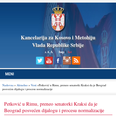
Kancelarija za Kosovo i Metohiju
Vlada Republike Srbije
A
ћир
|
lat
A
A
MENI
Naslovna
»
Aktuelno
»
Vesti
»Petković u Rimu, preneo senatorki Kraksi da je Beograd
posvećen dijalogu i procesu normalizacije
Petković u Rimu, preneo senatorki Kraksi da je
Beograd posvećen dijalogu i procesu normalizacije