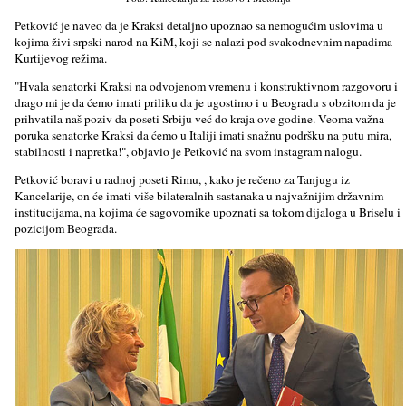
Petković je naveo da je Kraksi detaljno upoznao sa nemogućim uslovima u
kojima živi srpski narod na KiM, koji se nalazi pod svakodnevnim napadima
Kurtijevog režima.
"Hvala senatorki Kraksi na odvojenom vremenu i konstruktivnom razgovoru i
drago mi je da ćemo imati priliku da je ugostimo i u Beogradu s obzitom da je
prihvatila naš poziv da poseti Srbiju već do kraja ove godine. Veoma važna
poruka senatorke Kraksi da ćemo u Italiji imati snažnu podršku na putu mira,
stabilnosti i napretka!", objavio je Petković na svom instagram nalogu.
Petković boravi u radnoj poseti Rimu, , kako je rečeno za Tanjugu iz
Kancelarije, on će imati više bilateralnih sastanaka u najvažnijim državnim
institucijama, na kojima će sagovornike upoznati sa tokom dijaloga u Briselu i
pozicijom Beograda.