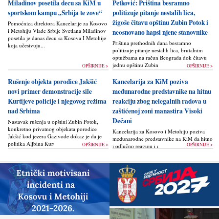
Miladinov posetila decu sa KiM u
Petković: Priština besramno
sportskom kampu „Srbija te zove“
politizuje pitanje nestalih lica,
žigoše čitavu opštinu Zubin Potok i
Pomoćnica direktora Kancelarije za Kosovo
i Metohiju Vlade Srbije Svetlana Miladinov
neosnovano hapsi njene stanovnike
posetila je danas decu sa Kosova I Metohije
Priština prethodnih dana besramno
koja učestvuju...
politizuje pitanje nestalih lica, brutalnim
optužbama na račun Beograda dok čitavu
jednu opštinu Zubin Potok žigoše...
OPŠIRNIJE >
OPŠIRNIJE >
Rušenje objekta porodice Jakšić
Kancelarija za KiM poziva
novi primer demonstracije sile
međunarodne predstavnike na hitnu
Kurtijeve policije i njegovog režima
reakciju zbog nelegalnih radova u
nad Srbima
zaštićenoj zoni manastira Visoki
Dečani
Nastavak rušenja u opštini Zubin Potok,
konkretno privatnog objekata porodice
Kancelarija za Kosovo i Metohiju poziva
Jakšić kod jezera Gazivode dokaz je da je
međunarodne predstavnike na KiM da hitno
politika Alјbina Kurtija...
OPŠIRNIJE >
OPŠIRNIJE >
i odlučno reaguju i da bez odlaganja
zaustave ponovno otpočinjanje nelegalnih
građevinskih...