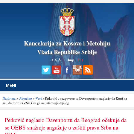
Kancelarija za Kosovo i Metohiju
Vlada Republike Srbije
A
ћир
|
lat
A
A
MENI
Naslovna
»
Aktuelno
»
Vesti
»Petković u razgovoru sa Davenportom naglasio da Kurti ne
želi da formira ZSO i da ga ne interesuje dijalog
Petković naglasio Davenportu da Beograd očekuje da
se OEBS snažnije angažuje u zaštiti prava Srba na