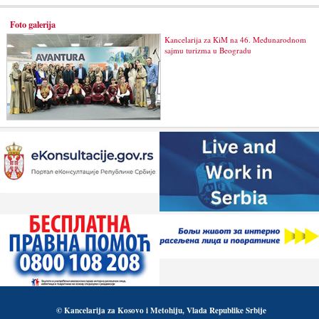
Foto galerija
Kancelarija za KiM na 46. Međunarodnom
sajmu turizma u Beogradu
© Kancelarija za Kosovo i Metohiju, Vlada Republike Srbije