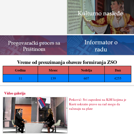
Vreme od preuzimanja obaveze formiranja ZSO
Godina
Mesec
Nedelja
Dan
11
139
607
4255
Video galerija
Petković: Svi zaposleni na KiM kojima je
Kurti uskratio pravo na rad mogu da
računaju na plate