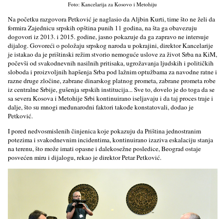
Foto: Kancelarija za Kosovo i Metohiju
Na početku razgovora Petković je naglasio da Aljbin Kurti, time što ne želi da
formira Zajednicu srpskih opština punih 11 godina, na šta ga obavezuju
dogovori iz 2013. i 2015. godine, jasno pokazuje da ga zapravo ne intersuje
dijalog. Govoreći o položaju srpskog naroda u pokrajini, direktor Kancelarije
je istakao da je prištinski režim stvorio nemoguće uslove za život Srba na KiM,
počevši od svakodnevnih nasilnih pritisaka, ugrožavanja ljudskih i političkih
sloboda i proizvoljnih hapšenja Srba pod lažnim optužbama za navodne ratne i
razne druge zločine, zabrane dinarskog platnog prometa, zabrane prometa robe
iz centralne Srbije, gušenja srpskih institucija... Sve to, dovelo je do toga da se
sa severa Kosova i Metohije Srbi kontinuirano iseljavaju i da taj proces traje i
dalje, što su mnogi međunarodni faktori takođe konstatovali, dodao je
Petković.
I pored nedvosmislenih činjenica koje pokazuju da Priština jednostranim
potezima i svakodnevnim incidentima, kontinuirano izaziva eskalaciju stanja
na terenu, što može imati opasne i dalekosežne posledice, Beograd ostaje
posvećen miru i dijalogu, rekao je direktor Petar Petković.