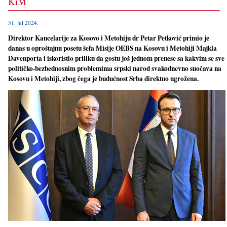
KiM
31. jul 2024.
Direktor Kancelarije za Kosovo i Metohiju dr Petar Petković primio je
danas u oproštajnu posetu šefa Misije OEBS na Kosovu i Metohiji Majkla
Davenporta i iskoristio priliku da gostu još jednom prenese sa kakvim se sve
političko-bezbednosnim problemima srpski narod svakodnevno suočava na
Kosovu i Metohiji, zbog čega je budućnost Srba direktno ugrožena.