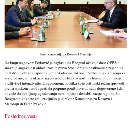
Foto: Kancelarija za Kosovo i Metohiju
Na kraju razgovora Petković je naglasio da Beograd očekuje dase OEBS-a
snažnije angažuje u oblasti zaštite prava Srba i drugih nealbanskih zajednica
na KiM i u oblasti uspostavljanja vladavine zakona i bezbednog okruženja za
sve građane, ali je ukazao na potrebu da te aktivnosti na terenu budu mnogo
vidljivije i intenzivnije. U suprotnom, politika koju prištinski režim sprovodi
prema srpskom narodu preti da potpuno poništi sve do sada dogovoreno i da
dovede do ozbiljnog ugrožavanja mira i opasne destabilizacije regiona, što
Beograd nikako ne želi, zaključio je direktor Kancelarije za Kosovo i
Metohiju dr Petar Petković.
Poslednje vesti